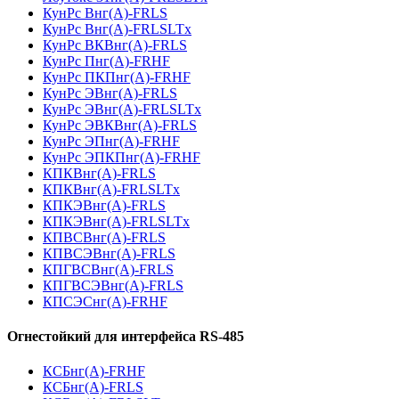
КунРс Внг(А)-FRLS
КунРс Внг(А)-FRLSLTx
КунРс ВКВнг(А)-FRLS
КунРс Пнг(А)-FRHF
КунРс ПКПнг(А)-FRHF
КунРс ЭВнг(А)-FRLS
КунРс ЭВнг(А)-FRLSLTx
КунРс ЭВКВнг(А)-FRLS
КунРс ЭПнг(А)-FRHF
КунРс ЭПКПнг(А)-FRHF
КПКВнг(А)-FRLS
КПКВнг(А)-FRLSLTx
КПКЭВнг(А)-FRLS
КПКЭВнг(А)-FRLSLTx
КПВСВнг(А)-FRLS
КПВСЭВнг(А)-FRLS
КПГВСВнг(А)-FRLS
КПГВСЭВнг(А)-FRLS
КПСЭСнг(А)-FRHF
Огнестойкий для интерфейса RS-485
КСБнг(А)-FRHF
КСБнг(А)-FRLS