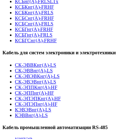
КСБнг(А)-FRLSLTx
КСБКнг(А)-FRHF
КСБКнг(А)-FRLS
КСБСнг(А)-FRHF
КСБСнг(А)-FRLS
КСБГнг(А)-FRHF
КСБГнг(А)-FRLS
КСБГСнг(А)-FRHF
Кабель для систем электроники и электротехники
СК-ЭВВКнг(А)-LS
СК-ЭВВнг(А)-LS
СК-ЭВЭВКнг(А)-LS
СК-ЭВЭВнг(А)-LS
СК-ЭППКнг(А)-HF
СК-ЭППнг(А)-HF
СК-ЭПЭПКнг(А)-HF
СК-ЭПЭПнг(А)-HF
КЭВЭВнг(А)-LS
КЭВВнг(А)-LS
Кабель промышленной автоматизации RS-485