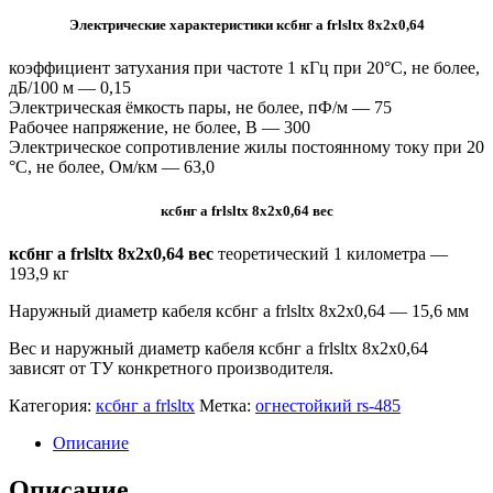
Электрические характеристики ксбнг а frlsltx 8х2х0,64
коэффициент затухания при частоте 1 кГц при 20°С, не более,
дБ/100 м — 0,15
Электрическая ёмкость пары, не более, пФ/м — 75
Рабочее напряжение, не более, В — 300
Электрическое сопротивление жилы постоянному току при 20
°C, не более, Ом/км — 63,0
ксбнг а frlsltx 8х2х0,64 вес
ксбнг а frlsltx 8х2х0,64 вес
теоретический 1 километра —
193,9 кг
Наружный диаметр кабеля ксбнг а frlsltx 8х2х0,64 — 15,6 мм
Вес и наружный диаметр кабеля ксбнг а frlsltx 8х2х0,64
зависят от ТУ конкретного производителя.
Категория:
ксбнг а frlsltx
Метка:
огнестойкий rs-485
Описание
Описание