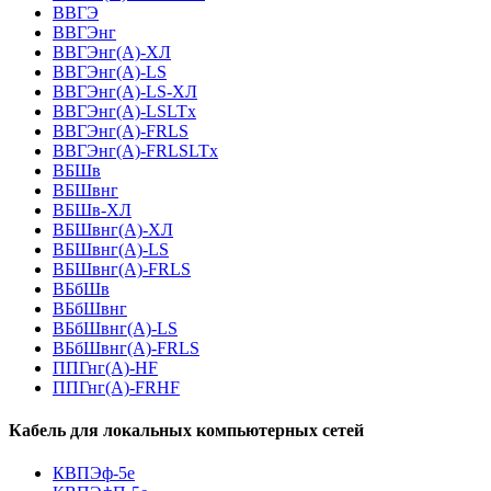
ВВГЭ
ВВГЭнг
ВВГЭнг(A)-ХЛ
ВВГЭнг(А)-LS
ВВГЭнг(А)-LS-ХЛ
ВВГЭнг(А)-LSLTx
ВВГЭнг(А)-FRLS
ВВГЭнг(А)-FRLSLTx
ВБШв
ВБШвнг
ВБШв-ХЛ
ВБШвнг(A)-ХЛ
ВБШвнг(A)-LS
ВБШвнг(A)-FRLS
ВБбШв
ВБбШвнг
ВБбШвнг(A)-LS
ВБбШвнг(A)-FRLS
ППГнг(А)-HF
ППГнг(А)-FRHF
Кабель для локальных компьютерных сетей
КВПЭф-5е