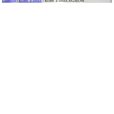
Главная
/
ксбнг а frlsltx
/ ксбнг а frlsltx 8х2х0,64