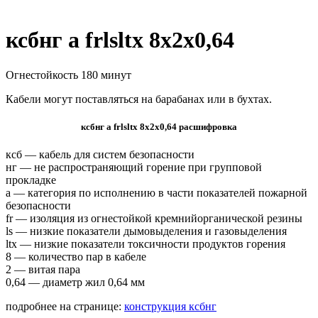
ксбнг а frlsltx 8х2х0,64
Огнестойкость 180 минут
Кабели могут поставляться на барабанах или в бухтах.
ксбнг а frlsltx 8х2х0,64 расшифровка
ксб — кабель для систем безопасности
нг — не распространяющий горение при групповой
прокладке
а — категория по исполнению в части показателей пожарной
безопасности
fr — изоляция из огнестойкой кремнийорганической резины
ls — низкие показатели дымовыделения и газовыделения
ltx — низкие показатели токсичности продуктов горения
8 — количество пар в кабеле
2 — витая пара
0,64 — диаметр жил 0,64 мм
подробнее на странице:
конструкция ксбнг