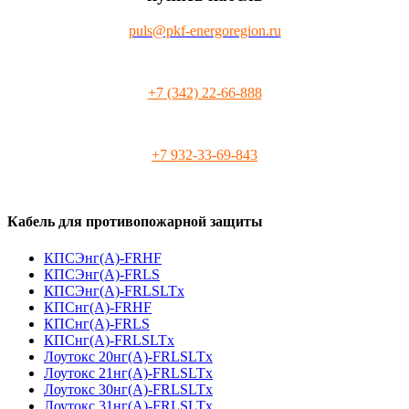
puls@pkf-energoregion.ru
+7 (342) 22-66-888
+7 932-33-69-843
Кабель для противопожарной защиты
КПСЭнг(А)-FRHF
КПСЭнг(А)-FRLS
КПСЭнг(А)-FRLSLTx
КПСнг(А)-FRHF
КПСнг(А)-FRLS
КПСнг(А)-FRLSLTx
Лоутокс 20нг(А)-FRLSLTx
Лоутокс 21нг(А)-FRLSLTx
Лоутокс 30нг(А)-FRLSLTx
Лоутокс 31нг(А)-FRLSLTx