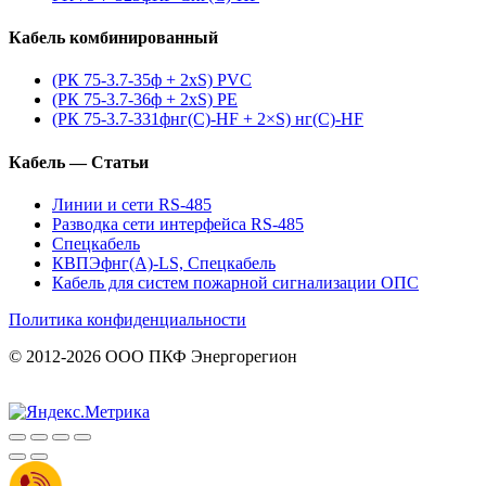
Кабель комбинированный
(РК 75-3.7-35ф + 2xS) PVC
(РК 75-3.7-36ф + 2xS) PE
(РК 75-3.7-331фнг(С)-HF + 2×S) нг(С)-HF
Кабель — Статьи
Линии и сети RS-485
Разводка сети интерфейса RS-485
Спецкабель
КВПЭфнг(А)-LS, Спецкабель
Кабель для систем пожарной сигнализации ОПС
Политика конфиденциальности
© 2012-2026 ООО ПКФ Энергорегион