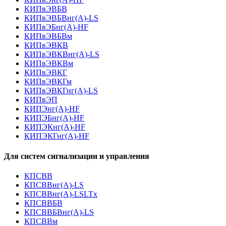
КИПвЭВБВ
КИПвЭВБВнг(А)-LS
КИПвЭБнг(А)-HF
КИПвЭВБВм
КИПвЭВКВ
КИПвЭВКВнг(А)-LS
КИПвЭВКВм
КИПвЭВКГ
КИПвЭВКГм
КИПвЭВКГнг(А)-LS
КИПвЭП
КИПЭнг(А)-HF
КИПЭБнг(А)-HF
КИПЭКнг(А)-HF
КИПЭКГнг(А)-HF
Для систем сигнализации и управления
КПСВВ
КПСВВнг(А)-LS
КПСВВнг(А)-LSLTx
КПСВВБВ
КПСВВБВнг(А)-LS
КПСВВм