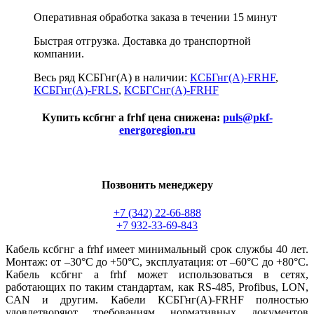
Оперативная обработка заказа в течении 15 минут
Быстрая отгрузка. Доставка до транспортной
компании.
Весь ряд КСБГнг(А) в наличии:
КСБГнг(А)-FRHF
,
КСБГнг(А)-FRLS
,
КСБГСнг(А)-FRHF
Купить ксбгнг а frhf цена снижена:
puls@pkf-
energoregion.ru
Позвонить менеджеру
+7 (342) 22-66-888
+7 932-33-69-843
Кабель ксбгнг а frhf имеет минимальный срок службы 40 лет.
Монтаж: от –30°С до +50°С, эксплуатация: от –60°С до +80°С.
Кабель ксбгнг а frhf может использоваться в сетях,
работающих по таким стандартам, как RS-485, Profibus, LON,
CAN и другим. Кабели КСБГнг(А)-FRHF полностью
удовлетворяют требованиям нормативных документов