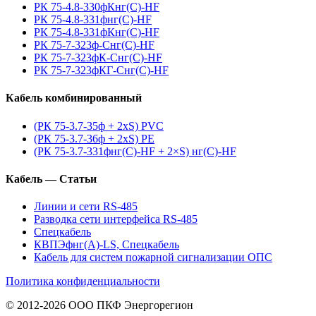
РК 75-4.8-330фКнг(С)-HF
РК 75-4.8-331фнг(С)-HF
РК 75-4.8-331фКнг(С)-HF
РК 75-7-323ф-Снг(С)-HF
РК 75-7-323фК-Снг(С)-HF
РК 75-7-323фКГ-Снг(С)-HF
Кабель комбинированный
(РК 75-3.7-35ф + 2xS) PVC
(РК 75-3.7-36ф + 2xS) PE
(РК 75-3.7-331фнг(С)-HF + 2×S) нг(С)-HF
Кабель — Статьи
Линии и сети RS-485
Разводка сети интерфейса RS-485
Спецкабель
КВПЭфнг(А)-LS, Спецкабель
Кабель для систем пожарной сигнализации ОПС
Политика конфиденциальности
© 2012-2026 ООО ПКФ Энергорегион