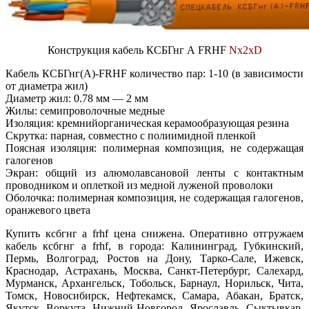
Конструкция кабель КСБГнг А FRHF
Nx2xD
Кабель КСБГнг(А)-FRHF количество пар: 1-10 (в зависимости
от диаметра жил)
Диаметр жил: 0.78 мм — 2 мм
Жилы: семипроволочные медные
Изоляция: кремнийорганическая керамообразующая резина
Скрутка: парная, совместно с полиимидной пленкой
Поясная изоляция: полимерная композиция, не содержащая
галогенов
Экран: общий из алюмолавсановой ленты с контактным
проводником и оплеткой из медной луженой проволоки
Оболочка: полимерная композиция, не содержащая галогенов,
оранжевого цвета
Купить ксбгнг а frhf цена снижена. Оперативно отгружаем
кабель ксбгнг а frhf, в города: Калининград, Губкинский,
Пермь, Волгоград, Ростов на Дону, Тарко-Сале, Ижевск,
Краснодар, Астрахань, Москва, Санкт-Петербург, Салехард,
Мурманск, Архангельск, Тобольск, Барнаул, Норильск, Чита,
Томск, Новосибирск, Нефтекамск, Самара, Абакан, Братск,
Якутск, Воркута, Нижний Новгород, Ярославль, Сыктывкар,