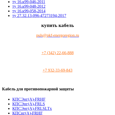
ту 16.к99-046-2011
ту 16.к99-048-2012
ту 16.к99-058-2014
ту 27.32.13-096-47273194-2017
купить кабель
puls@pkf-energoregion.ru
+7 (342) 22-66-888
+7 932-33-69-843
Кабель для противопожарной защиты
КПСЭнг(А)-FRHF
КПСЭнг(А)-FRLS
КПСЭнг(А)-FRLSLTx
КПСнг(А)-FRHF