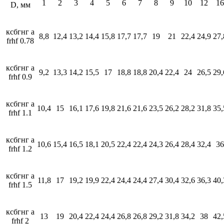
1
2
3
4
5
6
7
8
9
10
12
16
D, мм
ксбгнг а
8,8
12,4
13,2
14,4
15,8
17,7
17,7
19
21
22,4
24,9
27,
frhf 0.78
ксбгнг а
9,2
13,3
14,2
15,5
17
18,8
18,8
20,4
22,4
24
26,5
29,
frhf 0.9
ксбгнг а
10,4
15
16,1
17,6
19,8
21,6
21,6
23,5
26,2
28,2
31,8
35,
frhf 1.1
ксбгнг а
10,6
15,4
16,5
18,1
20,5
22,4
22,4
24,3
26,4
28,4
32,4
36
frhf 1.2
ксбгнг а
11,8
17
19,2
19,9
22,4
24,4
24,4
27,4
30,4
32,6
36,3
40,
frhf 1.5
ксбгнг а
13
19
20,4
22,4
24,4
26,8
26,8
29,2
31,8
34,2
38
42,
frhf 2