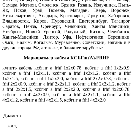
Самара, Мегион, Смоленск, Брянск, Рязань, Излучинск, Пыть-
Ях, Псков, Урай, Тюмень, Магадан, Тверь, Воронеж,
Нижневартовск, Анадырь, Красноярск, Иркутск, Хабаровск,
Владивосток, Киров, Пуровский, Екатеринбург, Таганрог,
Саратов, Пенза, Оренбург, Челябинск, Ханты Мансийск,
Ноябрьск, Новый Уренгой, Радужный, Казань, Челябинск,
Ханты-Мансийск, Лянтор, Уфа, Нефтеюганск, Березники,
Омск, Надым, Когалым, Муравленко, Советский, Нягань и в
другие города РФ, а так же, в ближнее зарубежье.
Маркоразмер кабеля КСБГнг(А)-FRHF
купить кабель ксбгнг а frhf 1х2х0.78, ксбгнг а frhf 1х2х0.9,
ксбгнг а frhf 1х2х1.1, ксбгнг а frhf 1х2х1.2, ксбгнг а frhf
1х2х1.5, ксбгнг а frhf 1х2х2.0, ксбгнг а frhf 2х2х0.78, ксбгнг а
frhf 2х2х0.9, ксбгнг а frhf 2х2х1.1, ксбгнг а frhf 2х2х1.2, ксбгнг
а frhf 2х2х1.5, ксбгнг а frhf 2х2х2.0, ксбгнг а frhf 4х2х0.78,
ксбгнг а frhf 4х2х0.9, ксбгнг а frhf 4х2х1.1, ксбгнг а frhf
4х2х1.2, ксбгнг а frhf 4х2х1.5, ксбгнг а frhf 4х2х2.0
Диаметр
жил,