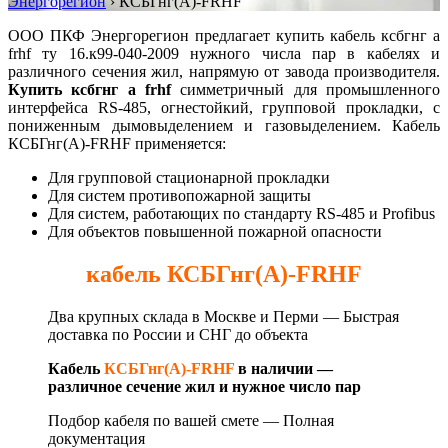
Энергорегион
›
КСБГнг(А)-FRHF
ООО ПКФ Энергорегион предлагает купить кабель ксбгнг а
frhf ту 16.к99-040-2009 нужного числа пар в кабелях и
различного сечения жил, напрямую от завода производителя.
Купить ксбгнг а frhf
симметричный для промышленного
интерфейса RS-485, огнестойкий, групповой прокладки, с
пониженным дымовыделением и газовыделением. Кабель
КСБГнг(А)-FRHF применяется:
Для групповой стационарной прокладки
Для систем противопожарной защиты
Для систем, работающих по стандарту RS-485 и Profibus
Для объектов повышенной пожарной опасности
кабель КСБГнг(А)-FRHF
Два крупных склада в Москве и Перми — Быстрая
д
оставка по России и СНГ до объекта
Кабель
КСБГнг(А)-FRHF
в наличии —
различное сечение жил и нужное число пар
Подбор кабеля по вашей смете —
Полная
документация