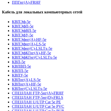
ППГнг(А)-FRHF
Кабель для локальных компьютерных сетей
КВПЭф-5е
КВПЭфП-5е
КВПЭфВП-5е
КВПЭфУ-5е
КВПЭфнг(А)-HF-5е
КВПЭфнг(А)-LS-5е
КВПЭфнг(С)-LSLTx-5е
КВПЭфКГнг(А)-HF-5е
КВПЭфКГнг(С)-LSLTx-5е
КВП-5е
КВПВП-5е
КВПП-5е
КВПУ-5е
КВПнг(А)-LS-5е
КВПнг(А)-HF-5е
КВПнг(С)-LSLTx-5е
СПЕЦЛАН FTP-5нг(А)-FRHF
СПЕЦЛАН FTP-5нг(D)-FRLS
СПЕЦЛАН U/UTP Cat 5e PE
СПЕЦЛАН U/UTP Cat 5e PVC
СПЕЦЛАН U/UTP Cat 5e PUR