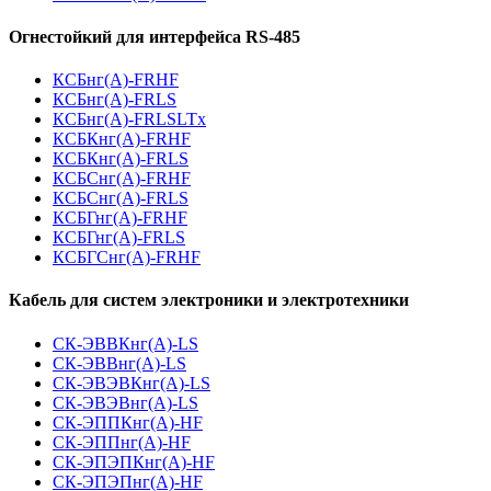
Огнестойкий для интерфейса RS-485
КСБнг(А)-FRHF
КСБнг(А)-FRLS
КСБнг(А)-FRLSLTx
КСБКнг(А)-FRHF
КСБКнг(А)-FRLS
КСБСнг(А)-FRHF
КСБСнг(А)-FRLS
КСБГнг(А)-FRHF
КСБГнг(А)-FRLS
КСБГСнг(А)-FRHF
Кабель для систем электроники и электротехники
СК-ЭВВКнг(А)-LS
СК-ЭВВнг(А)-LS
СК-ЭВЭВКнг(А)-LS
СК-ЭВЭВнг(А)-LS
СК-ЭППКнг(А)-HF
СК-ЭППнг(А)-HF
СК-ЭПЭПКнг(А)-HF
СК-ЭПЭПнг(А)-HF