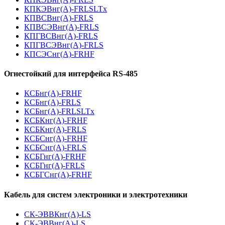
КПКЭВнг(А)-FRLSLTx
КПВСВнг(А)-FRLS
КПВСЭВнг(А)-FRLS
КПГВСВнг(А)-FRLS
КПГВСЭВнг(А)-FRLS
КПСЭСнг(А)-FRHF
Огнестойкий для интерфейса RS-485
КСБнг(А)-FRHF
КСБнг(А)-FRLS
КСБнг(А)-FRLSLTx
КСБКнг(А)-FRHF
КСБКнг(А)-FRLS
КСБСнг(А)-FRHF
КСБСнг(А)-FRLS
КСБГнг(А)-FRHF
КСБГнг(А)-FRLS
КСБГСнг(А)-FRHF
Кабель для систем электроники и электротехники
СК-ЭВВКнг(А)-LS
СК-ЭВВнг(А)-LS