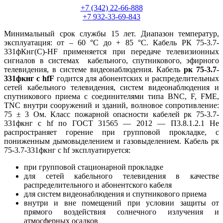
+7 (342) 22-66-888
+7 932-33-69-843
Минимальный срок службы 15 лет. Диапазон температур,
эксплуатация: от – 60 °С до + 85 °С. Кабель РК 75-3.7-
331фКнг(С)-HF применяется при передаче телевизионных
сигналов в системах кабельного, спутникового, эфирного
телевидения, в системе видеонаблюдения. Кабель
рк 75-3.7-
331фкнг с hfF
годится для абонентских и распределительных
сетей кабельного телевидения, систем видеонаблюдения и
спутникового приема с соединителями типа BNC, F, FME,
TNC внутри сооружений и зданий, волновое сопротивление:
75 ± 3 Ом. Класс пожарной опасности кабелей рк 75-3.7-
331фкнг с hf по ГОСТ 31565 — 2012 — П3.8.1.2.1 Не
распространяет горение при групповой прокладке, с
пониженным дымовыделением и газовыделением. Кабель рк
75-3.7-331фкнг с hf эксплуатируется:
при групповой стационарной прокладке
для сетей кабельного телевидения в качестве
распределительного и абонентского кабеля
для систем видеонаблюдения и спутникового приема
внутри и вне помещений при условии защиты от
прямого воздействия солнечного излучения и
атмосферных осадков