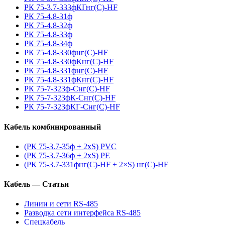
РК 75-3.7-333фКГнг(С)-HF
РК 75-4.8-31ф
РК 75-4.8-32ф
РК 75-4.8-33ф
РК 75-4.8-34ф
РК 75-4.8-330фнг(С)-HF
РК 75-4.8-330фКнг(С)-HF
РК 75-4.8-331фнг(С)-HF
РК 75-4.8-331фКнг(С)-HF
РК 75-7-323ф-Снг(С)-HF
РК 75-7-323фК-Снг(С)-HF
РК 75-7-323фКГ-Снг(С)-HF
Кабель комбинированный
(РК 75-3.7-35ф + 2xS) PVC
(РК 75-3.7-36ф + 2xS) PE
(РК 75-3.7-331фнг(С)-HF + 2×S) нг(С)-HF
Кабель — Статьи
Линии и сети RS-485
Разводка сети интерфейса RS-485
Спецкабель