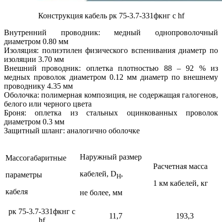
Конструкция кабель рк 75-3.7-331фкнг с hf
Внутренний проводник: медный однопроволочный
диаметром 0.80 мм
Изоляция: полиэтилен физического вспенивания диаметр по
изоляции 3.70 мм
Внешний проводник: оплетка плотностью 88 – 92 % из
медных проволок диаметром 0.12 мм диаметр по внешнему
проводнику 4.35 мм
Оболочка: полимерная композиция, не содержащая галогенов,
белого или черного цвета
Броня: оплетка из стальных оцинкованных проволок
диаметром 0.3 мм
Защитный шланг: аналогично оболочке
Наружный размер
Массогабаритные
Расчетная масса
кабелей, D
,
параметры
H
1 км кабелей, кг
кабеля
не более, мм
рк 75-3.7-331фкнг с
11,7
193,3
hf