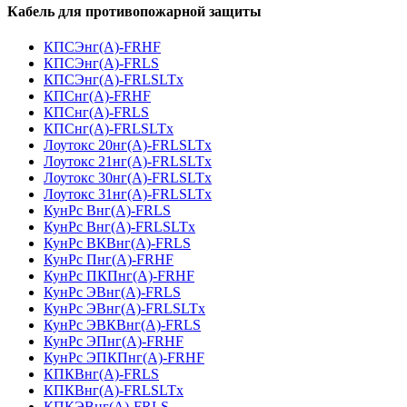
Кабель для противопожарной защиты
КПСЭнг(А)-FRHF
КПСЭнг(А)-FRLS
КПСЭнг(А)-FRLSLTx
КПСнг(А)-FRHF
КПСнг(А)-FRLS
КПСнг(А)-FRLSLTx
Лоутокс 20нг(А)-FRLSLTx
Лоутокс 21нг(А)-FRLSLTx
Лоутокс 30нг(А)-FRLSLTx
Лоутокс 31нг(А)-FRLSLTx
КунРс Внг(А)-FRLS
КунРс Внг(А)-FRLSLTx
КунРс ВКВнг(А)-FRLS
КунРс Пнг(А)-FRHF
КунРс ПКПнг(А)-FRHF
КунРс ЭВнг(А)-FRLS
КунРс ЭВнг(А)-FRLSLTx
КунРс ЭВКВнг(А)-FRLS
КунРс ЭПнг(А)-FRHF
КунРс ЭПКПнг(А)-FRHF
КПКВнг(А)-FRLS
КПКВнг(А)-FRLSLTx
КПКЭВнг(А)-FRLS