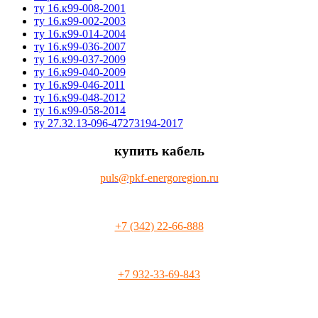
ту 16.к99-008-2001
ту 16.к99-002-2003
ту 16.к99-014-2004
ту 16.к99-036-2007
ту 16.к99-037-2009
ту 16.к99-040-2009
ту 16.к99-046-2011
ту 16.к99-048-2012
ту 16.к99-058-2014
ту 27.32.13-096-47273194-2017
купить кабель
puls@pkf-energoregion.ru
+7 (342) 22-66-888
+7 932-33-69-843