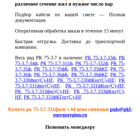
различное сечение жил и нужное число пар
Подбор кабеля по вашей смете —
Полная
документация
Оперативная обработка заказа в течении 15 минут
Быстрая отгрузка. Доставка до транспортной
компании.
Весь ряд РК 75-3.7 в наличии:
РК 75-3.7-33ф
,
РК
75-3.7-34ф
,
РК 75-3.7-311ф
,
РК 75-3.7-332ф
,
РК 75-
3.7-35ф
,
РК 75-3.7-35фК
,
РК 75-3.7-35фКГ
,
РК 75-
3.7-36ф
,
РК 75-3.7-36фК
,
РК 75-3.7-36фКГ
,
РК 75-
3.7-330фнг(С)-HF
,
РК 75-3.7-330фКнг(С)-HF
,
РК
75-3.7-331фнг(С)-HF
,
РК 75-3.7-331фКнг(С)-HF
,
РК 75-3.7-333фнг(С)-HF
,
РК 75-3.7-333фКнг(С)-
HF
,
РК 75-3.7-333фКГнг(С)-HF
Купить рк 75-3.7-331фкнг с hf цена снижена
:
puls@pkf-
energoregion.ru
Позвонить менеджеру