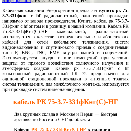
Энергорегион
›
РК 75-3.7-331фКнг(С)-HF
Кабельная компания Энергорегион предлагает
купить рк 75-
3.7-331фкнг с hf
радиочастотный, одиночной прокладки
напрямую от завода производителя. Купить кабель рк 75-3.7-
331фкнг с hf оптом и в розницу, в нашей компании. Кабель РК
75-3.7-331фКнг(С)-HF коаксиальный, радиочастотный
используются в качестве распределительных и абонентских
кабелей для сетей кабельного телевидения, систем
видеонаблюдения и спутникового приема с соединителями
типа F, BNC, TNC, FME внутри зданий и сооружений.
Эксплуатируется внутри и вне помещений при условии
защиты от прямого воздействия солнечного излучения и
атмосферных осадков. Кабель рк 75-3.7-331фкнг с hf
коаксиальный радиочастотный РК 75 предназначен для
одиночной стационарной прокладки в антенных трактах
систем телевидения, для межблочного монтажа, используется
при прокладке систем видеонаблюдения.
кабель РК 75-3.7-331фКнг(С)-HF
Два крупных склада в Москве и Перми — Быстрая
д
оставка по России и СНГ до объекта
Кабель
РК 75-3.7-331фКнг(С)-HF
в наличии —