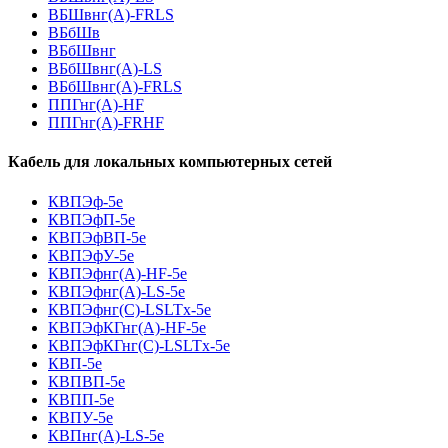
ВБШвнг(A)-FRLS
ВБбШв
ВБбШвнг
ВБбШвнг(A)-LS
ВБбШвнг(A)-FRLS
ППГнг(А)-HF
ППГнг(А)-FRHF
Кабель для локальных компьютерных сетей
КВПЭф-5е
КВПЭфП-5е
КВПЭфВП-5е
КВПЭфУ-5е
КВПЭфнг(А)-HF-5е
КВПЭфнг(А)-LS-5е
КВПЭфнг(С)-LSLTx-5е
КВПЭфКГнг(А)-HF-5е
КВПЭфКГнг(С)-LSLTx-5е
КВП-5е
КВПВП-5е
КВПП-5е
КВПУ-5е
КВПнг(А)-LS-5е