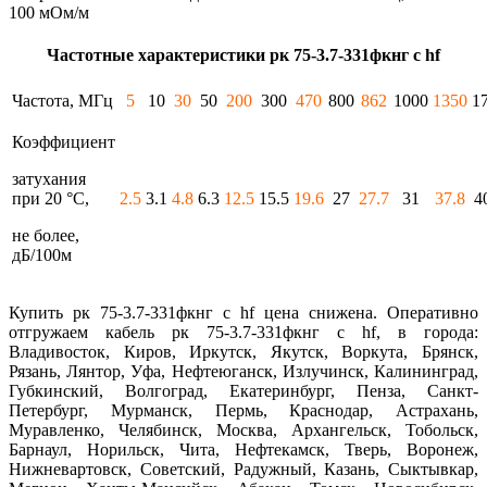
100 мОм/м
Частотные характеристики рк 75-3.7-331фкнг с hf
Частота, МГц
5
10
30
50
200
300
470
800
862
1000
1350
1
Коэффициент
затухания
при 20 °С,
2.5
3.1
4.8
6.3
12.5
15.5
19.6
27
27.7
31
37.8
4
не более,
дБ/100м
Купить рк 75-3.7-331фкнг с hf цена снижена. Оперативно
отгружаем кабель рк 75-3.7-331фкнг с hf, в города:
Владивосток, Киров, Иркутск, Якутск, Воркута, Брянск,
Рязань, Лянтор, Уфа, Нефтеюганск, Излучинск, Калининград,
Губкинский, Волгоград, Екатеринбург, Пенза, Санкт-
Петербург, Мурманск, Пермь, Краснодар, Астрахань,
Муравленко, Челябинск, Москва, Архангельск, Тобольск,
Барнаул, Норильск, Чита, Нефтекамск, Тверь, Воронеж,
Нижневартовск, Советский, Радужный, Казань, Сыктывкар,