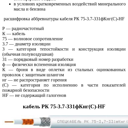
в условиях кратковременных воздействий минерального
масла и бензина
расшифровка аббревиатуры кабеля РК 75-3.7-331фКнг(С)-HF
Р — радиочастотный
К — кабель
75 — волновое сопротивление
3.7 — диаметр изоляции
3 — категория тепостойкости и конструкция изоляции
(обычная полувоздушная)
31 — порядковый номер разработки
ф — физически вспененная изоляция
К — броня в виде оплетки из стальных оцинкованных
проволок с защитным шлангом
нг — не распространяет горения
(С) — категория по исполнению в части показателей
пожарной безопасности
HF — не содержащий галогенов
кабель РК 75-3.7-331фКнг(С)-HF