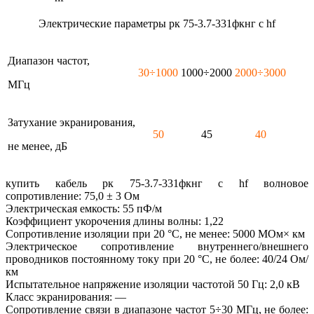
Электрические параметры рк 75-3.7-331фкнг с hf
Диапазон частот,
30÷1000
1000÷2000
2000÷3000
МГц
Затухание экранирования,
50
45
40
не менее, дБ
купить кабель рк 75-3.7-331фкнг с hf волновое
сопротивление: 75,0 ± 3 Ом
Электрическая емкость: 55 пФ/м
Коэффициент укорочения длины волны: 1,22
Сопротивление изоляции при 20 °С, не менее: 5000 МОм× км
Электрическое сопротивление внутреннего/внешнего
проводников постоянному току при 20 °С, не более: 40/24 Ом/
км
Испытательное напряжение изоляции частотой 50 Гц: 2,0 кВ
Класс экранирования: —
Сопротивление связи в диапазоне частот 5÷30 МГц, не более: