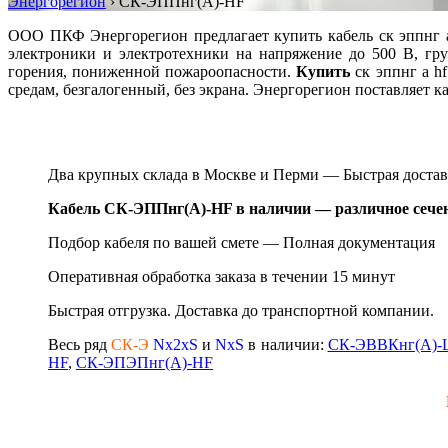
Энергорегион
›
СК-ЭППнг(А)-HF
ООО ПКФ Энергорегион предлагает купить кабель ск эппнг а 
электроники и электротехники на напряжение до 500 В, г
горения, пониженной пожароопасности.
Купить
ск эппнг а h
средам, безгалогенный, без экрана. Энергорегион поставляет 
Два крупных склада в Москве и Перми — Быстрая д
оста
Кабель СК-ЭППнг(А)-HF в наличии — различное сечен
Подбор кабеля по вашей смете —
Полная документация
Оперативная обработка заказа в течении 15 минут
Быстрая отгрузка. Доставка до транспортной компании.
Весь ряд
СК-Э
Nх2хS
и
NхS
в наличии:
СК-ЭВВКнг(А)-
HF
,
СК-ЭПЭПнг(А)-HF