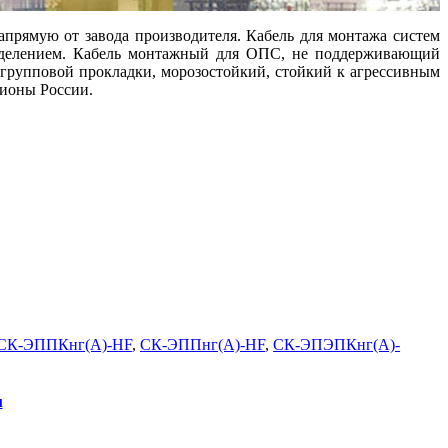
апрямую от завода производителя. Кабель для монтажа систем
выделением. Кабель монтажный для ОПС, не поддерживающий
 групповой прокладки, морозостойкий, стойкий к агрессивным
гионы России.
СК-ЭППКнг(А)-HF
,
СК-ЭППнг(А)-HF
,
СК-ЭПЭПКнг(А)-
u