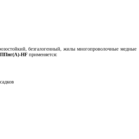
орозостойкий, безгалогенный, жилы многопроволочные медные
ППнг(А)-HF
применяется:
садков