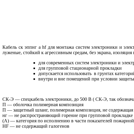
Кабель ск эппнг а hf для монтажа систем электроники и эл
луженые, стойкий к агрессивным средам, без экрана, изоляция
для современных систем электроники и элек
для групповой стационарной прокладки
допускается использовать в грунтах категорий 
внутри и вне помещений при условии защиты 
СК-Э — спецкабель электроники, до 500 В ( СК-Э, так обознач
П — оболочка полимерная композиция
П — защитный шланг, полимерная композиция, не содержащая
нг — не распространяющий горение при групповой прокладке
(А) — категория по исполнению в части показателей пожарной
HF — не содержащий галогенов