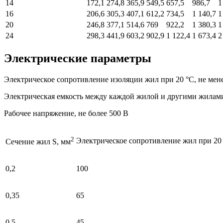
14
172,1
274,8
365,9
549,5
657,5
986,7
1
16
206,6
305,3
407,1
612,2
734,5
1 140,7
1
20
246,8
377,1
514,6
769
922,2
1 380,3
1
24
298,3
441,9
603,2
902,9
1 122,4
1 673,4
2
Электрические параметры
Электрическое сопротивление изоляции жил при 20 °C, не мен
Электрическая емкость между каждой жилой и другими жилами
Рабочее напряжение, не более 500 В
2
Электрическое сопротивление жил при 20 
Сечение жил S, мм
0,2
100
0,35
65
0,5
45