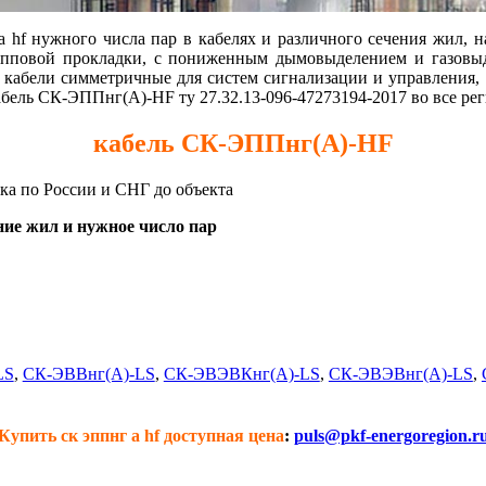
hf нужного числа пар в кабелях и различного сечения жил, н
рупповой прокладки, с пониженным дымовыделением и газо
f кабели симметричные для систем сигнализации и управления,
кабель СК-ЭППнг(А)-HF ту 27.32.13-096-47273194-2017 во все ре
кабель СК-ЭППнг(А)-HF
вка по России и СНГ до объекта
ие жил и нужное число пар
LS
,
СК-ЭВВнг(А)-LS
,
СК-ЭВЭВКнг(А)-LS
,
СК-ЭВЭВнг(А)-LS
,
Купить ск эппнг а hf доступная цена
:
puls@pkf-energoregion.r