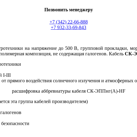
Позвонить менеджеру
+7 (342) 22-66-888
+7 932-33-69-843
ектротехники на напряжение до 500 В, групповой прокладки, м
 полимерная композиция, не содержащая галогенов. Кабель
СК-Э
тротехники
I-III
от прямого воздействия солнечного излучения и атмосферных о
расшифровка аббревиатуры кабеля СК-ЭППнг(А)-HF
ается эта группа кабелей производителем)
 галогенов
 безопасности