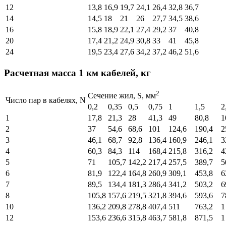
12
13,8
16,9
19,7
24,1
26,4
32,8
36,7
14
14,5
18
21
26
27,7
34,5
38,6
16
15,8
18,9
22,1
27,4
29,2
37
40,8
20
17,4
21,2
24,9
30,8
33
41
45,8
24
19,5
23,4
27,6
34,2
37,2
46,2
51,6
Расчетная масса 1 км кабелей, кг
2
Cечение жил, S, мм
Число пар в кабелях, N
0,2
0,35
0,5
0,75
1
1,5
2
1
17,8
21,3
28
41,3
49
80,8
1
2
37
54,6
68,6
101
124,6
190,4
2
3
46,1
68,7
92,8
136,4
160,9
246,1
3
4
60,3
84,3
114
168,4
215,8
316,2
4
5
71
105,7
142,2
217,4
257,5
389,7
5
6
81,9
122,4
164,8
260,9
309,1
453,8
6
7
89,5
134,4
181,3
286,4
341,2
503,2
6
8
105,8
157,6
219,5
321,8
394,6
593,6
7
10
136,2
209,8
278,8
407,4
511
763,2
1
12
153,6
236,6
315,8
463,7
581,8
871,5
1