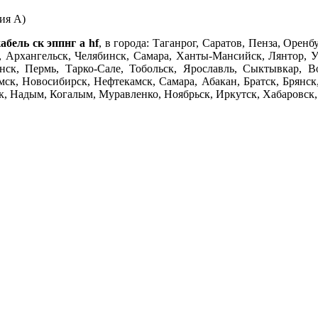
ия А)
абель ск эппнг а hf
, в города: Таганрог, Саратов, Пенза, Орен
 Архангельск, Челябинск, Самара, Ханты-Мансийск, Лянтор, У
нск, Пермь, Тарко-Сале, Тобольск, Ярославль, Сыктывкар, 
мск, Новосибирск, Нефтекамск, Самара, Абакан, Братск, Брянск,
 Надым, Когалым, Муравленко, Ноябрьск, Иркутск, Хабаровск, Н