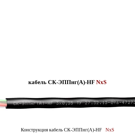
кабель СК-ЭППнг(А)-HF
NxS
Конструкция кабель СК-ЭППнг(А)-HF
NxS