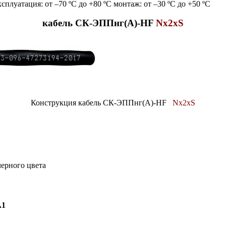
плуатация: от –70 ºC до +80 ºC монтаж: от –30 ºC до +50 ºC
кабель СК-ЭППнг(А)-HF
Nx2xS
Конструкция кабель СК-ЭППнг(А)-HF
Nx2xS
черного цвета
.1