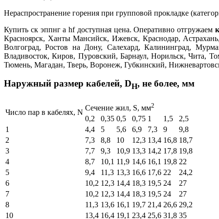
Нераспространение горения при групповой прокладке (категор
Купить ск эппнг а hf доступная цена. Оперативно отгружаем
к
Красноярск, Ханты Мансийск, Ижевск, Краснодар, Астрахань,
Волгоград, Ростов на Дону, Салехард, Калининград, Мурма
Владивосток, Киров, Пуровский, Барнаул, Норильск, Чита, То
Тюмень, Магадан, Тверь, Воронеж, Губкинский, Нижневартовск,
Наружный размер кабелей, D
, не более, мм
H
2
Cечение жил, S, мм
Число пар в кабелях, N
0,2
0,35
0,5
0,75
1
1,5
2,5
1
4,4
5
5,6
6,9
7,3
9
9,8
2
7,3
8,8
10
12,3
13,4
16,8
18,7
3
7,7
9,3
10,9
13,3
14,2
17,8
19,8
4
8,7
10,1
11,9
14,6
16,1
19,8
22
5
9,4
11,3
13,3
16,6
17,6
22
24,2
6
10,2
12,3
14,4
18,3
19,5
24
27
7
10,2
12,3
14,4
18,3
19,5
24
27
8
11,3
13,6
16,1
19,7
21,4
26,6
29,2
10
13,4
16,4
19,1
23,4
25,6
31,8
35