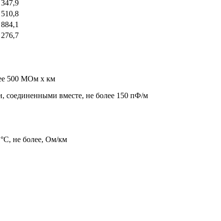
 347,9
 510,8
 884,1
 276,7
ее 500 МОм x км
, соединенными вместе, не более 150 пФ/м
°C, не более, Ом/км