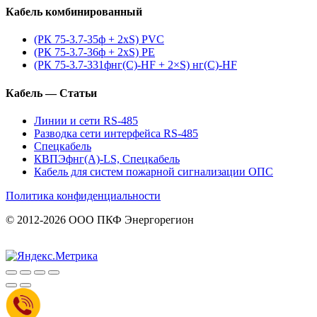
Кабель комбинированный
(РК 75-3.7-35ф + 2xS) PVC
(РК 75-3.7-36ф + 2xS) PE
(РК 75-3.7-331фнг(С)-HF + 2×S) нг(С)-HF
Кабель — Статьи
Линии и сети RS-485
Разводка сети интерфейса RS-485
Спецкабель
КВПЭфнг(А)-LS, Спецкабель
Кабель для систем пожарной сигнализации ОПС
Политика конфиденциальности
© 2012-2026 ООО ПКФ Энергорегион