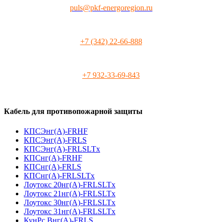
puls@pkf-energoregion.ru
+7 (342) 22-66-888
+7 932-33-69-843
Кабель для противопожарной защиты
КПСЭнг(А)-FRHF
КПСЭнг(А)-FRLS
КПСЭнг(А)-FRLSLTx
КПСнг(А)-FRHF
КПСнг(А)-FRLS
КПСнг(А)-FRLSLTx
Лоутокс 20нг(А)-FRLSLTx
Лоутокс 21нг(А)-FRLSLTx
Лоутокс 30нг(А)-FRLSLTx
Лоутокс 31нг(А)-FRLSLTx
КунРс Внг(А)-FRLS