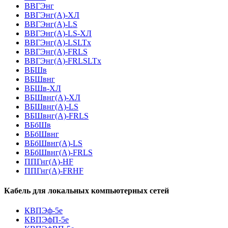
ВВГЭнг
ВВГЭнг(A)-ХЛ
ВВГЭнг(А)-LS
ВВГЭнг(А)-LS-ХЛ
ВВГЭнг(А)-LSLTx
ВВГЭнг(А)-FRLS
ВВГЭнг(А)-FRLSLTx
ВБШв
ВБШвнг
ВБШв-ХЛ
ВБШвнг(A)-ХЛ
ВБШвнг(A)-LS
ВБШвнг(A)-FRLS
ВБбШв
ВБбШвнг
ВБбШвнг(A)-LS
ВБбШвнг(A)-FRLS
ППГнг(А)-HF
ППГнг(А)-FRHF
Кабель для локальных компьютерных сетей
КВПЭф-5е
КВПЭфП-5е