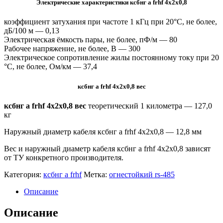
Электрические характеристики ксбнг а frhf 4х2х0,8
коэффициент затухания при частоте 1 кГц при 20°С, не более,
дБ/100 м — 0,13
Электрическая ёмкость пары, не более, пФ/м — 80
Рабочее напряжение, не более, В — 300
Электрическое сопротивление жилы постоянному току при 20
°C, не более, Ом/км — 37,4
ксбнг а frhf 4х2х0,8 вес
ксбнг а frhf 4х2х0,8 вес
теоретический 1 километра —
127,0
кг
Наружный диаметр кабеля ксбнг а frhf 4х2х0,8 — 12,8 мм
Вес и наружный диаметр кабеля ксбнг а frhf 4х2х0,8 зависят
от ТУ конкретного производителя.
Категория:
ксбнг а frhf
Метка:
огнестойкий rs-485
Описание
Описание