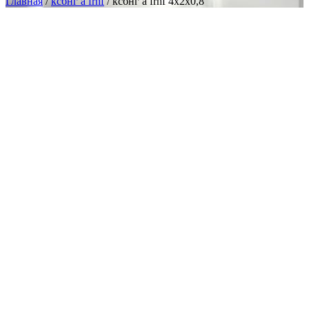
Главная
/
ксбнг а frhf
/ ксбнг а frhf 4х2х0,8