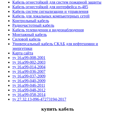
Кабель огнестойкий для систем пожарной защиты
Кабель огнестойкий для интерфейса rs-485
Кабель систем сигнализации и управления
Кабель для локальных компьютерных сетей
Контрольный кабель
Радиочастотный кабель
Кабель телевидения и видеонаблюдения
Монтажный кабель
Силовой кабель
Универсальный кабель СКАБ для нефтехимии и
энергетики
Карта сайта
ту 16.к99-008-2001
ту 16.к99-002-2003
ту 16.к99-014-2004
ту 16.к99-036-2007
ту 16.к99-037-2009
ту 16.к99-040-2009
ту 16.к99-046-2011
ту 16.к99-048-2012
ту 16.к99-058-2014
ту 27.32.13-096-47273194-2017
купить кабель