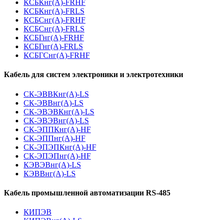
КСБКнг(А)-FRHF
КСБКнг(А)-FRLS
КСБСнг(А)-FRHF
КСБСнг(А)-FRLS
КСБГнг(А)-FRHF
КСБГнг(А)-FRLS
КСБГСнг(А)-FRHF
Кабель для систем электроники и электротехники
СК-ЭВВКнг(А)-LS
СК-ЭВВнг(А)-LS
СК-ЭВЭВКнг(А)-LS
СК-ЭВЭВнг(А)-LS
СК-ЭППКнг(А)-HF
СК-ЭППнг(А)-HF
СК-ЭПЭПКнг(А)-HF
СК-ЭПЭПнг(А)-HF
КЭВЭВнг(А)-LS
КЭВВнг(А)-LS
Кабель промышленной автоматизации RS-485
КИПЭВ