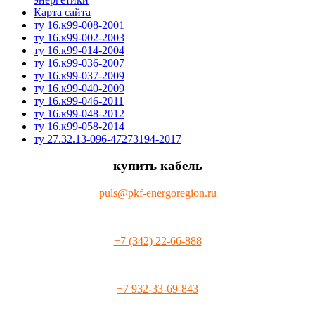
Карта сайта
ту 16.к99-008-2001
ту 16.к99-002-2003
ту 16.к99-014-2004
ту 16.к99-036-2007
ту 16.к99-037-2009
ту 16.к99-040-2009
ту 16.к99-046-2011
ту 16.к99-048-2012
ту 16.к99-058-2014
ту 27.32.13-096-47273194-2017
купить кабель
puls@pkf-energoregion.ru
+7 (342) 22-66-888
+7 932-33-69-843