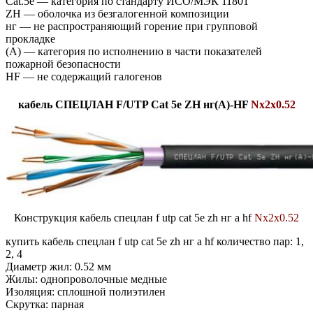
Cat.5e — категория по стандарту ИСО/МЭК 11801
ZH — оболочка из безгалогенной композиции
нг — не распространяющий горение при групповой
прокладке
(А) — категория по исполнению в части показателей
пожарной безопасности
HF — не содержащий галогенов
кабель СПЕЦЛАН F/UTP Cat 5e ZH нг(А)-HF
Nx2x0.52
Конструкция кабель спецлан f utp cat 5e zh нг а hf
Nx2x0.52
купить кабель спецлан f utp cat 5e zh нг а hf количество пар: 1,
2, 4
Диаметр жил: 0.52 мм
Жилы: однопроволочные медные
Изоляция: сплошной полиэтилен
Скрутка: парная