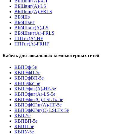
ВБШвнг(A)-ХЛ
ВБШвнг(A)-LS
ВБШвнг(A)-FRLS
ВБбШв
ВБбШвнг
ВБбШвнг(A)-LS
ВБбШвнг(A)-FRLS
ППГнг(А)-HF
ППГнг(А)-FRHF
Кабель для локальных компьютерных сетей
КВПЭф-5е
КВПЭфП-5е
КВПЭфВП-5е
КВПЭфУ-5е
КВПЭфнг(А)-HF-5е
КВПЭфнг(А)-LS-5е
КВПЭфнг(С)-LSLTx-5е
КВПЭфКГнг(А)-HF-5е
КВПЭфКГнг(С)-LSLTx-5е
КВП-5е
КВПВП-5е
КВПП-5е
КВПУ-5е