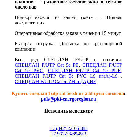
наличии — различное сечение жил и нужное
число пар
Подбор кабеля по вашей смете —
Полная
документация
Оперативная обработка заказа в течении 15 минут
Быстрая отгрузка. Доставка до транспортной
компании.
Весь ряд СПЕЦЛАН F/UTP в наличии:
СПЕЦЛАН F/UTP Cat 5e PE
,
СПЕЦЛАН F/UTP
Cat 5e PVC
,
СПЕЦЛАН F/UTP Cat 5e PUR
,
СПЕЦЛАН F/UTP Cat 5e PVC LS нг(А)-LS
,
СПЕЦЛАН F/UTP Cat 5e ZH нг(А)-HF
Купить спецлан f utp cat 5e zh нг а hf цена снижена
:
puls@pkf-energoregion.ru
Позвонить менеджеру
+7 (342) 22-66-888
+7 932-33-69-843