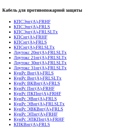
Кабель для противопожарной защиты
КПСЭнг(А)-FRHF
КПСЭнг(А)-FRLS
КПСЭнг(А)-FRLSLTx
КПСнг(А)-FRHF
КПСнг(А)-FRLS
КПСнг(А)-FRLSLTx
Лоутокс 20нг(А)-FRLSLTx
Лоутокс 21нг(А)-FRLSLTx
Лоутокс 30нг(А)-FRLSLTx
Лоутокс 31нг(А)-FRLSLTx
КунРс Внг(А)-FRLS
КунРс Внг(А)-FRLSLTx
КунРс ВКВнг(А)-FRLS
КунРс Пнг(А)-FRHF
КунРс ПКПнг(А)-FRHF
КунРс ЭВнг(А)-FRLS
КунРс ЭВнг(А)-FRLSLTx
КунРс ЭВКВнг(А)-FRLS
КунРс ЭПнг(А)-FRHF
КунРс ЭПКПнг(А)-FRHF
КПКВнг(А)-FRLS