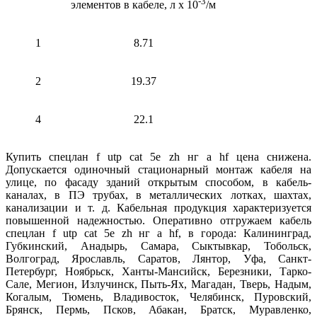
-3
элементов в кабеле, л x 10
/м
1
8.71
2
19.37
4
22.1
Купить спецлан f utp cat 5e zh нг а hf цена снижена.
Допускается одиночный стационарный монтаж кабеля на
улице, по фасаду зданий открытым способом, в кабель-
каналах, в ПЭ трубах, в металлических лотках, шахтах,
канализации и т. д. Кабельная продукция характеризуется
повышенной надежностью. Оперативно отгружаем кабель
спецлан f utp cat 5e zh нг а hf, в города: Калининград,
Губкинский, Анадырь, Самара, Сыктывкар, Тобольск,
Волгоград, Ярославль, Саратов, Лянтор, Уфа, Санкт-
Петербург, Ноябрьск, Ханты-Мансийск, Березники, Тарко-
Сале, Мегион, Излучинск, Пыть-Ях, Магадан, Тверь, Надым,
Когалым, Тюмень, Владивосток, Челябинск, Пуровский,
Брянск, Пермь, Псков, Абакан, Братск, Муравленко,