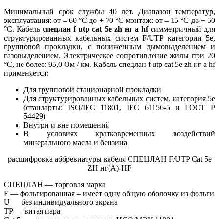
Минимальный срок службы 40 лет. Диапазон температур,
эксплуатация: от – 60 °С до + 70 °С монтаж: от – 15 °С до + 50
°С. Кабель
спецлан f utp cat 5e zh нг а hf
симметричный для
структурированных кабельных систем F/UTP категории 5e,
групповой прокладки, с пониженным дымовыделением и
газовыделением. Электрическое сопротивление жилы при 20
°C, не более: 95,0 Ом / км. Кабель спецлан f utp cat 5e zh нг а hf
применяется:
Для групповой стационарной прокладки
Для структурированных кабельных систем, категория 5e
(стандарты: ISO/IEC 11801, IEC 61156-5 и ГОСТ Р
54429)
Внутри и вне помещений
В условиях кратковременных воздействий
минерального масла и бензина
расшифровка аббревиатуры кабеля СПЕЦЛАН F/UTP Cat 5e
ZH нг(А)-HF
СПЕЦЛАН — торговая марка
F — фольгированная – имеет одну общую оболочку из фольги
U — без индивидуального экрана
TP — витая пара