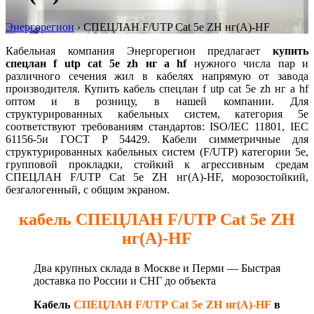
Энергорегион
›
СПЕЦЛАН F/UTP Cat 5e ZH нг(А)-HF
Кабельная компания Энергорегион предлагает
купить
спецлан f utp cat 5e zh нг а hf
нужного числа пар и
различного сечения жил в кабелях напрямую от завода
производителя. Купить кабель спецлан f utp cat 5e zh нг а hf
оптом и в розницу, в нашей компании. Для
структурированных кабельных систем, категория 5e
соответствуют требованиям стандартов: ISO/IEC 11801, IEC
61156-5и ГОСТ Р 54429. Кабели симметричные для
структурированных кабельных систем (F/UTP) категории 5e,
групповой прокладки, стойкий к агрессивным средам
СПЕЦЛАН F/UTP Cat 5e ZH нг(А)-HF, морозостойкий,
безгалогенный, с общим экраном.
кабель СПЕЦЛАН F/UTP Cat 5e ZH
нг(А)-HF
Два крупных склада в Москве и Перми — Быстрая
д
оставка по России и СНГ до объекта
Кабель
СПЕЦЛАН F/UTP Cat 5e ZH нг(А)-HF
в