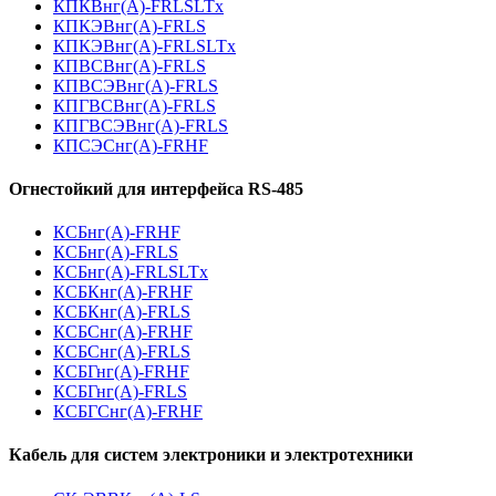
КПКВнг(А)-FRLSLTx
КПКЭВнг(А)-FRLS
КПКЭВнг(А)-FRLSLTx
КПВСВнг(А)-FRLS
КПВСЭВнг(А)-FRLS
КПГВСВнг(А)-FRLS
КПГВСЭВнг(А)-FRLS
КПСЭСнг(А)-FRHF
Огнестойкий для интерфейса RS-485
КСБнг(А)-FRHF
КСБнг(А)-FRLS
КСБнг(А)-FRLSLTx
КСБКнг(А)-FRHF
КСБКнг(А)-FRLS
КСБСнг(А)-FRHF
КСБСнг(А)-FRLS
КСБГнг(А)-FRHF
КСБГнг(А)-FRLS
КСБГСнг(А)-FRHF
Кабель для систем электроники и электротехники