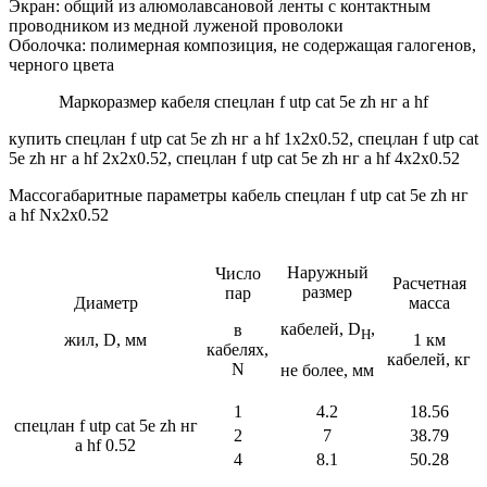
Экран: общий из алюмолавсановой ленты с контактным
проводником из медной луженой проволоки
Оболочка: полимерная композиция, не содержащая галогенов,
черного цвета
Маркоразмер кабеля спецлан f utp cat 5e zh нг а hf
купить спецлан f utp cat 5e zh нг а hf 1х2х0.52, спецлан f utp cat
5e zh нг а hf 2х2х0.52, спецлан f utp cat 5e zh нг а hf 4х2х0.52
Массогабаритные параметры кабель спецлан f utp cat 5e zh нг
а hf Nx2x0.52
Наружный
Число
Расчетная
размер
пар
Диаметр
масса
кабелей, D
,
в
H
жил, D, мм
1 км
кабелях,
кабелей, кг
N
не более, мм
1
4.2
18.56
спецлан f utp cat 5e zh нг
2
7
38.79
а hf 0.52
4
8.1
50.28