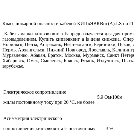
Класс пожарной опасности кабелей КИПвЭВКВнг(А)-LS по ГОС
Кабель марки кипвэвквнг а ls предназначается для для про
газовыделением. Купить кипвэвквнг а ls цена снижена. Опер
Норильск, Пенза, Астрахань, Нефтеюганск, Березники, Псков,
Пермь, Архангельск, Нижний Новгород, Ярославль, Калинингр
Муравленко, Абакан, Братск, Москва, Мурманск, Санкт-Петерб
Хабаровск, Омск, Смоленск, Брянск, Рязань, Излучинск, Пыть
зарубежье.
Электрическое сопротивление
5,9 Ом/100м
жилы постоянному току при 20 °C, не более
Асимметрия электрического
сопротивления кипвэвквнг а ls постоянному
3 %