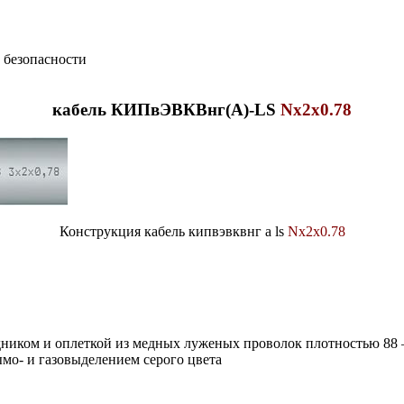
 безопасности
кабель КИПвЭВКВнг(А)-LS
Nx2x0.78
Конструкция кабель кипвэвквнг а ls
Nx2x0.78
дником и оплеткой из медных луженых проволок плотностью 88
о- и газовыделением серого цвета