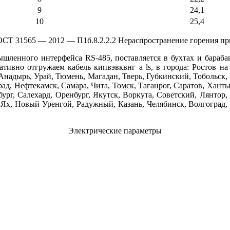
9
24,1
10
25,4
Т 31565 — 2012 — П1б.8.2.2.2 Нераспространение горения при
мышленного интерфейса RS-485, поставляется в бухтах и бара
ативно отгружаем кабель кипвэвквнг а ls, в города: Ростов на
 Анадырь, Урай, Тюмень, Магадан, Тверь, Губкинский, Тобольск,
ад, Нефтекамск, Самара, Чита, Томск, Таганрог, Саратов, Хант
ург, Салехард, Оренбург, Якутск, Воркута, Советский, Лянтор
-Ях, Новый Уренгой, Радужный, Казань, Челябинск, Волгоград, Т
Электрические параметры