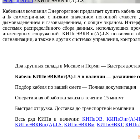
Энергорегион
›
КИПвЭВКВнг(А)-LS
Кабельная компания Энергорегион предлагает купить кабель ки
а ls
симметричные с низким значением погонной емкости д
дымовыделением и газовыделением, с общим экраном. Интер
системах распределённого сбора данных, использующих пр
инженерных сооружений. КИПвЭВКВнг(А)-LS позволяют обме
сигнализации, а также в других системах управления, контрол
Два крупных склада в Москве и Перми — Быстрая д
оста
Кабель КИПвЭВКВнг(А)-LS в наличии — различное се
Подбор кабеля по вашей смете —
Полная документация
Оперативная обработка заказа в течении 15 минут
Быстрая отгрузка. Доставка до транспортной компании.
Весь ряд КИПв в наличии:
КИПвЭВ
,
КИПвЭнг(А)-
КИПвЭВКВнг(А)-LS
,
КИПвЭВКВм
,
КИПвЭВКГ
,
КИПвЭ