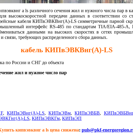
пвэвквнг а ls различного сечения жил и нужного числа пар в к
ля высокоскоростной передачи данных в соответствии со с
фейсные кабеля КИПвЭВКВнг(А)-LS симметричные парной скру
омышленный интерфейс RS-485 по стандартам TIA/EIA-485-A,
ниваться данными на высоких скоростях в сетях промышле
я и связи, требующих распределенного сбора данных.
кабель КИПвЭВКВнг(А)-LS
вка по России и СНГ до объекта
чение жил и нужное число пар
HF
,
КИПвЭВнг(А)-LS
,
КИПвЭВм
,
КИПвЭВБВ
,
КИПвЭВБВнг
ВКГнг(А)-LS
,
КИПвЭВКГм
,
КИПвЭП
Купить кипвэвквнг а ls цена снижена
:
puls@pkf-energoregion.r