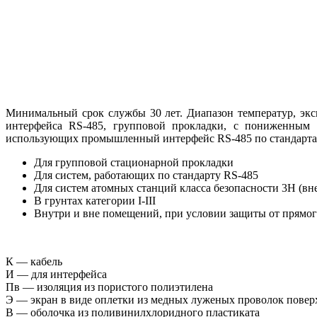
Минимальный срок службы 30 лет. Диапазон температур, эксп
интерфейса RS-485, групповой прокладки, с пониженным 
использующих промышленный интерфейс RS-485 по стандарт
Для групповой стационарной прокладки
Для систем, работающих по стандарту RS-485
Для систем атомных станций класса безопасности 3Н (вн
В грунтах категории I-III
Внутри и вне помещений, при условии защиты от прямог
К — кабель
И — для интерфейса
Пв — изоляция из пористого полиэтилена
Э — экран в виде оплетки из медных луженых проволок пове
В — оболочка из поливинилхлоридного пластиката