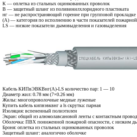
К — оплетка из стальных оцинкованных проволок
В — защитный шланг из поливинилхлоридного пластиката
нг — не распространяющий горение при групповой прокладке
(А) — категория по исполнению в части показателей пожарной
LS — низкие показатели дымовыделения и газовыделения
Кабель КИПвЭВКВнг(А)-LS количество пар: 1 — 10
Диаметр жил: 0.78 мм (7×0.26 мм)
Жилы: многопроволочные медные луженые
Купить кабель кипвэвквнг а ls скрутка: парная
Изоляция: вспененный полиэтилен
Экран: общий из алюмолавсановой ленты с контактным прово
Оболочка: ПВХ пониженной пожарной опасности, с низким дым
Броня: оплетка из стальных оцинкованных проволок
Защитный шланг: аналогично оболочке