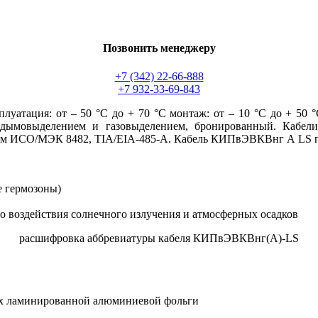
Позвонить менеджеру
+7 (342) 22-66-888
+7 932-33-69-843
луатация: от – 50 °С до + 70 °С монтаж: от – 10 °С до + 50
дымовыделением и газовыделением, бронированный. Кабели
ам ИСО/МЭК 8482, TIA/EIA-485-A. Кабель КИПвЭВКВнг А LS п
е гермозоны)
о воздействия солнечного излучения и атмосферных осадков
расшифровка аббревиатуры кабеля КИПвЭВКВнг(А)-LS
рх ламинированной алюминиевой фольги