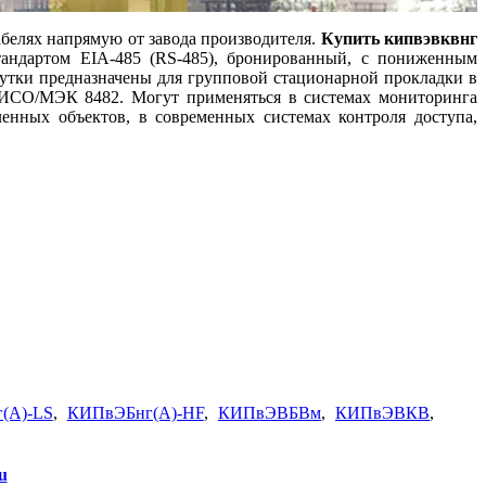
абелях напрямую от завода производителя.
Купить кипвэвквнг
тандартом EIA-485 (RS-485), бронированный, с пониженным
тки предназначены для групповой стационарной прокладки в
 ИСО/МЭК 8482. Могут применяться в системах мониторинга
нных объектов, в современных системах контроля доступа,
(А)-LS
,
КИПвЭБнг(А)-HF
,
КИПвЭВБВм
,
КИПвЭВКВ
,
u