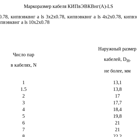
Маркоразмер кабеля КИПвЭВКВнг(А)-LS
.78, кипвэвквнг а ls 3х2х0.78, кипвэвквнг а ls 4х2х0.78, кипвэ
ипвэвквнг а ls 10х2х0.78
Наружный размер
Число пар
кабелей, D
,
H
в кабелях, N
не более, мм
1
13,1
1.5
13,8
2
17
3
17,7
4
18,4
5
19,8
6
21
7
21
8
22,2