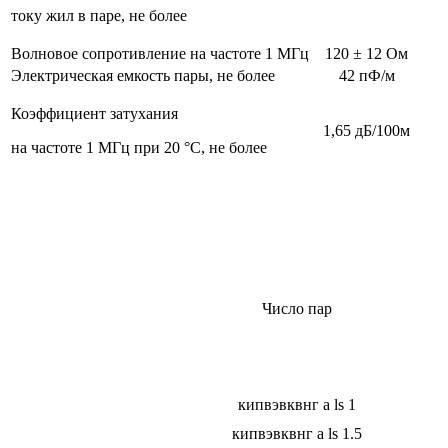
току жил в паре, не более
Волновое сопротивление на частоте 1 МГц
120 ± 12 Ом
Электрическая емкость пары, не более
42 пФ/м
Коэффициент затухания
1,65 дБ/100м
на частоте 1 МГц при 20 °C, не более
Число пар
кипвэвквнг а ls 1
кипвэвквнг а ls 1.5