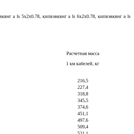
вквнг а ls 5х2х0.78, кипвэвквнг а ls 6х2х0.78, кипвэвквнг а ls
Расчетная масса
1 км кабелей, кг
216,5
227,4
318,8
345,5
374,6
451,1
497,6
509,4
521,1