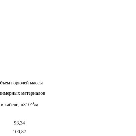
бъем горючей массы
лимерных материалов
-3
в кабеле, л×10
/м
93,34
100,87