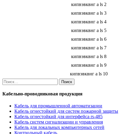
кипвэвквнг а ls 2
кипвэвквнг а ls 3
кипвэвквнг а ls 4
кипвэвквнг а ls 5
кипвэвквнг а ls 6
кипвэвквнг а ls 7
кипвэвквнг а ls 8
кипвэвквнг а ls 9
кипвэвквнг а ls 10
Найти:
Кабельно-проводниковая продукция
Кабель для промышленной автоматизации
Кабель огнестойкий для систем пожарной защиты
Кабель огнестойкий для интерфейса rs-485
Кабель систем сигнализации и управления
Кабель для локальных компьютерных сетей
Контрольный кабель