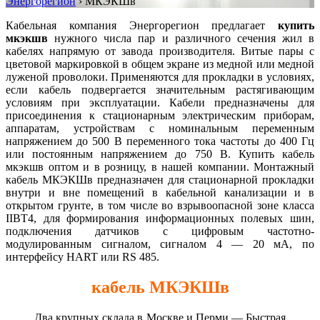
Энергорегион
›
МКЭКШв
Кабельная компания Энергорегион предлагает
купить
мкэкшв
нужного числа пар и различного сечения жил в
кабелях напрямую от завода производителя. Витые пары с
цветовой маркировкой в общем экране из медной или медной
луженой проволоки. Применяются для прокладки в условиях,
если кабель подвергается значительным растягивающим
условиям при эксплуатации. Кабели предназначены для
присоединения к стационарным электрическим приборам,
аппаратам, устройствам с номинальным переменным
напряжением до 500 В переменного тока частоты до 400 Гц
или постоянным напряжением до 750 В. Купить кабель
мкэкшв оптом и в розницу, в нашей компании. Монтажный
кабель МКЭКШв предназначен для стационарной прокладки
внутри и вне помещений в кабельной канализации и в
открытом грунте, в том числе во взрывоопасной зоне класса
IIВТ4, для формирования информационных полевых шин,
подключения датчиков с цифровым частотно-
модулированным сигналом, сигналом 4 — 20 мА, по
интерфейсу HART или RS 485.
кабель МКЭКШв
Два крупных склада в Москве и Перми — Быстрая