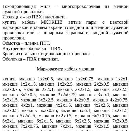
Токопроводящая жила – многопроволочная из медной
луженой проволоки.
Изоляция – из ПВХ пластиката.
купить кабель МКЭКШВ витые пары с цветовой
маркировкой в общем экране из медной или медной луженой
проволоки или с попарным экраном из медной луженой
проволоки.
Обмотка – пленка ПЭТ.
Внутренняя оболочка – ПВХ.
Броня из стальных оцинкованных проволок.
Оболочка – ПВХ пластикат.
Маркоразмер кабеля мкэкшв
купить мкэкшв 1х2х0.5, мкэкшв 1х2х0.75, мкэкшв 1х2х1,
мкэкшв 1х2х1.5, мкэкшв 1х2х2.5, мкэкшв 2х2х0.5, мкэкшв
2х2х0.75, мкэкшв 2х2х1, мкэкшв 2х2х1.5, мкэкшв 2х2х2.5,
мкэкшв 3х2х0.5, мкэкшв 3х2х0.75, мкэкшв 3х2х1, мкэкшв
3х2х1.5, мкэкшв 3х2х2.5, мкэкшв 4х2х0.5, мкэкшв 4х2х0.75,
мкэкшв 4х2х1, мкэкшв 4х2х1.5, мкэкшв 4х2х2.5, мкэкшв
5х2х0.5, мкэкшв 5х2х0.75, мкэкшв 5х2х1, мкэкшв 5х2х1.5,
мкэкшв 5х2х2.5, мкэкшв 6х2х0.5, мкэкшв 6х2х0.75, мкэкшв
6х2х1, мкэкшв 6х2х1.5, мкэкшв 6х2х2.5, мкэкшв 7х2х0.5,
мкэкшв 7х2х0.75, мкэкшв 7х2х1, мкэкшв 7х2х1.5, мкэкшв