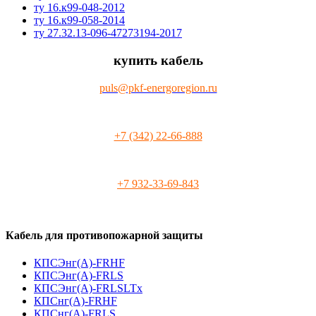
ту 16.к99-048-2012
ту 16.к99-058-2014
ту 27.32.13-096-47273194-2017
купить кабель
puls@pkf-energoregion.ru
+7 (342) 22-66-888
+7 932-33-69-843
Кабель для противопожарной защиты
КПСЭнг(А)-FRHF
КПСЭнг(А)-FRLS
КПСЭнг(А)-FRLSLTx
КПСнг(А)-FRHF
КПСнг(А)-FRLS