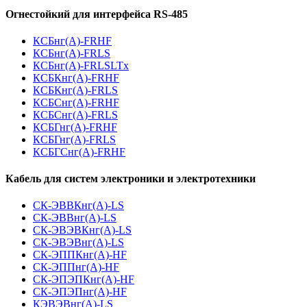
Огнестойкий для интерфейса RS-485
КСБнг(А)-FRHF
КСБнг(А)-FRLS
КСБнг(А)-FRLSLTx
КСБКнг(А)-FRHF
КСБКнг(А)-FRLS
КСБСнг(А)-FRHF
КСБСнг(А)-FRLS
КСБГнг(А)-FRHF
КСБГнг(А)-FRLS
КСБГСнг(А)-FRHF
Кабель для систем электроники и электротехники
СК-ЭВВКнг(А)-LS
СК-ЭВВнг(А)-LS
СК-ЭВЭВКнг(А)-LS
СК-ЭВЭВнг(А)-LS
СК-ЭППКнг(А)-HF
СК-ЭППнг(А)-HF
СК-ЭПЭПКнг(А)-HF
СК-ЭПЭПнг(А)-HF
КЭВЭВнг(А)-LS