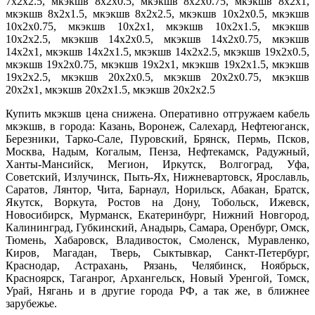
7х2х2.5, мкэкшв 8х2х0.5, мкэкшв 8х2х0.75, мкэкшв 8х2х1,
мкэкшв 8х2х1.5, мкэкшв 8х2х2.5, мкэкшв 10х2х0.5, мкэкшв
10х2х0.75, мкэкшв 10х2х1, мкэкшв 10х2х1.5, мкэкшв
10х2х2.5, мкэкшв 14х2х0.5, мкэкшв 14х2х0.75, мкэкшв
14х2х1, мкэкшв 14х2х1.5, мкэкшв 14х2х2.5, мкэкшв 19х2х0.5,
мкэкшв 19х2х0.75, мкэкшв 19х2х1, мкэкшв 19х2х1.5, мкэкшв
19х2х2.5, мкэкшв 20х2х0.5, мкэкшв 20х2х0.75, мкэкшв
20х2х1, мкэкшв 20х2х1.5, мкэкшв 20х2х2.5
Купить мкэкшв цена снижена. Оперативно отгружаем кабель
мкэкшв, в города: Казань, Воронеж, Салехард, Нефтеюганск,
Березники, Тарко-Сале, Пуровский, Брянск, Пермь, Псков,
Москва, Надым, Когалым, Пенза, Нефтекамск, Радужный,
Ханты-Мансийск, Мегион, Иркутск, Волгоград, Уфа,
Советский, Излучинск, Пыть-Ях, Нижневартовск, Ярославль,
Саратов, Лянтор, Чита, Барнаул, Норильск, Абакан, Братск,
Якутск, Воркута, Ростов на Дону, Тобольск, Ижевск,
Новосибирск, Мурманск, Екатеринбург, Нижний Новгород,
Калининград, Губкинский, Анадырь, Самара, Оренбург, Омск,
Тюмень, Хабаровск, Владивосток, Смоленск, Муравленко,
Киров, Магадан, Тверь, Сыктывкар, Санкт-Петербург,
Краснодар, Астрахань, Рязань, Челябинск, Ноябрьск,
Красноярск, Таганрог, Архангельск, Новый Уренгой, Томск,
Урай, Нягань и в другие города РФ, а так же, в ближнее
зарубежье.