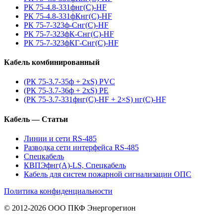
РК 75-4.8-331фнг(С)-HF
РК 75-4.8-331фКнг(С)-HF
РК 75-7-323ф-Снг(С)-HF
РК 75-7-323фК-Снг(С)-HF
РК 75-7-323фКГ-Снг(С)-HF
Кабель комбинированный
(РК 75-3.7-35ф + 2xS) PVC
(РК 75-3.7-36ф + 2xS) PE
(РК 75-3.7-331фнг(С)-HF + 2×S) нг(С)-HF
Кабель — Статьи
Линии и сети RS-485
Разводка сети интерфейса RS-485
Спецкабель
КВПЭфнг(А)-LS, Спецкабель
Кабель для систем пожарной сигнализации ОПС
Политика конфиденциальности
© 2012-2026 ООО ПКФ Энергорегион