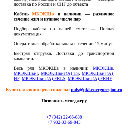
д
оставка по России и СНГ до объекта
Кабель
МКЭКШв
в наличии — различное
сечение жил и нужное число пар
Подбор кабеля по вашей смете —
Полная
документация
Оперативная обработка заказа в течении 15 минут
Быстрая отгрузка. Доставка до транспортной
компании.
Весь ряд МКЭКШв в наличии:
МКЭКШв
,
МКЭКШвнг
,
МКЭКШвнг(А)-LS
,
МКЭКШвнг(A)-
HF
,
МКЭКШвнг(А)-FRLS
,
МКЭКШвнг(A)-FRHF
Купить мкэкшв цена снижена
:
puls@pkf-energoregion.ru
Позвонить менеджеру
+7 (342) 22-66-888
+7 932-33-69-843