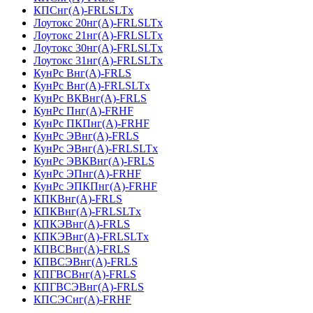
КПСнг(А)-FRLSLTx
Лоутокс 20нг(А)-FRLSLTx
Лоутокс 21нг(А)-FRLSLTx
Лоутокс 30нг(А)-FRLSLTx
Лоутокс 31нг(А)-FRLSLTx
КунРс Внг(А)-FRLS
КунРс Внг(А)-FRLSLTx
КунРс ВКВнг(А)-FRLS
КунРс Пнг(А)-FRHF
КунРс ПКПнг(А)-FRHF
КунРс ЭВнг(А)-FRLS
КунРс ЭВнг(А)-FRLSLTx
КунРс ЭВКВнг(А)-FRLS
КунРс ЭПнг(А)-FRHF
КунРс ЭПКПнг(А)-FRHF
КПКВнг(А)-FRLS
КПКВнг(А)-FRLSLTx
КПКЭВнг(А)-FRLS
КПКЭВнг(А)-FRLSLTx
КПВСВнг(А)-FRLS
КПВСЭВнг(А)-FRLS
КПГВСВнг(А)-FRLS
КПГВСЭВнг(А)-FRLS
КПСЭСнг(А)-FRHF