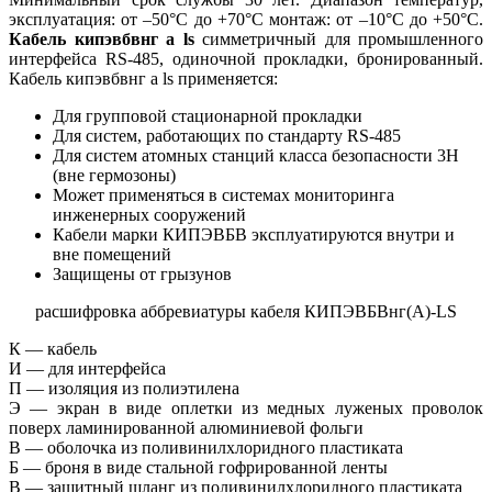
эксплуатация: от –50°С до +70°С монтаж: от –10°С до +50°С.
Кабель кипэвбвнг а ls
симметричный для промышленного
интерфейса RS-485, одиночной прокладки, бронированный.
Кабель кипэвбвнг а ls применяется:
Для групповой стационарной прокладки
Для систем, работающих по стандарту RS-485
Для систем атомных станций класса безопасности 3Н
(вне гермозоны)
Может применяться в системах мониторинга
инженерных сооружений
Кабели марки КИПЭВБВ эксплуатируются внутри и
вне помещений
Защищены от грызунов
расшифровка аббревиатуры кабеля КИПЭВБВнг(А)-LS
К — кабель
И — для интерфейса
П — изоляция из полиэтилена
Э — экран в виде оплетки из медных луженых проволок
поверх ламинированной алюминиевой фольги
В — оболочка из поливинилхлоридного пластиката
Б — броня в виде стальной гофрированной ленты
В — защитный шланг из поливинилхлоридного пластиката