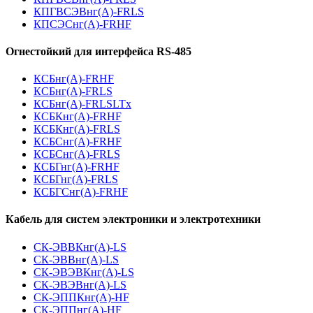
КПГВСЭВнг(А)-FRLS
КПСЭСнг(А)-FRHF
Огнестойкий для интерфейса RS-485
КСБнг(А)-FRHF
КСБнг(А)-FRLS
КСБнг(А)-FRLSLTx
КСБКнг(А)-FRHF
КСБКнг(А)-FRLS
КСБСнг(А)-FRHF
КСБСнг(А)-FRLS
КСБГнг(А)-FRHF
КСБГнг(А)-FRLS
КСБГСнг(А)-FRHF
Кабель для систем электроники и электротехники
СК-ЭВВКнг(А)-LS
СК-ЭВВнг(А)-LS
СК-ЭВЭВКнг(А)-LS
СК-ЭВЭВнг(А)-LS
СК-ЭППКнг(А)-HF
СК-ЭППнг(А)-HF