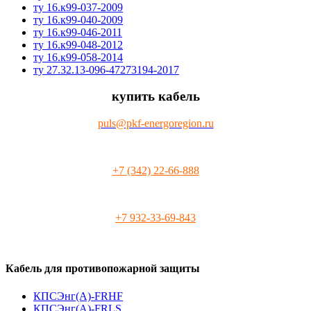
ту 16.к99-037-2009
ту 16.к99-040-2009
ту 16.к99-046-2011
ту 16.к99-048-2012
ту 16.к99-058-2014
ту 27.32.13-096-47273194-2017
купить кабель
puls@pkf-energoregion.ru
+7 (342) 22-66-888
+7 932-33-69-843
Кабель для противопожарной защиты
КПСЭнг(А)-FRHF
КПСЭнг(А)-FRLS