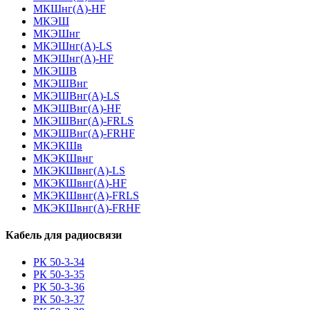
МКШнг(А)-HF
МКЭШ
МКЭШнг
МКЭШнг(А)-LS
МКЭШнг(А)-HF
МКЭШВ
МКЭШВнг
МКЭШВнг(А)-LS
МКЭШВнг(А)-HF
МКЭШВнг(А)-FRLS
МКЭШВнг(А)-FRHF
МКЭКШв
МКЭКШвнг
МКЭКШвнг(А)-LS
МКЭКШвнг(A)-HF
МКЭКШвнг(А)-FRLS
МКЭКШвнг(A)-FRHF
Кабель для радиосвязи
РК 50-3-34
РК 50-3-35
РК 50-3-36
РК 50-3-37