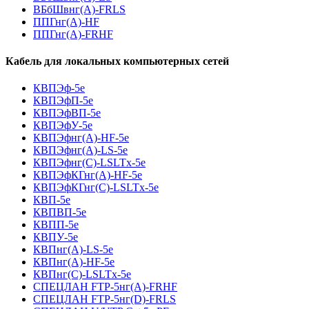
ВБбШвнг(A)-FRLS
ППГнг(А)-HF
ППГнг(А)-FRHF
Кабель для локальных компьютерных сетей
КВПЭф-5е
КВПЭфП-5е
КВПЭфВП-5е
КВПЭфУ-5е
КВПЭфнг(А)-HF-5е
КВПЭфнг(А)-LS-5е
КВПЭфнг(С)-LSLTx-5е
КВПЭфКГнг(А)-HF-5е
КВПЭфКГнг(С)-LSLTx-5е
КВП-5е
КВПВП-5е
КВПП-5е
КВПУ-5е
КВПнг(А)-LS-5е
КВПнг(А)-HF-5е
КВПнг(С)-LSLTx-5е
СПЕЦЛАН FTP-5нг(А)-FRHF
СПЕЦЛАН FTP-5нг(D)-FRLS