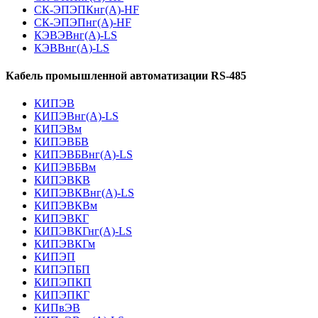
СК-ЭПЭПКнг(А)-HF
СК-ЭПЭПнг(А)-HF
КЭВЭВнг(А)-LS
КЭВВнг(А)-LS
Кабель промышленной автоматизации RS-485
КИПЭВ
КИПЭВнг(А)-LS
КИПЭВм
КИПЭВБВ
КИПЭВБВнг(А)-LS
КИПЭВБВм
КИПЭВКВ
КИПЭВКВнг(А)-LS
КИПЭВКВм
КИПЭВКГ
КИПЭВКГнг(А)-LS
КИПЭВКГм
КИПЭП
КИПЭПБП
КИПЭПКП
КИПЭПКГ
КИПвЭВ