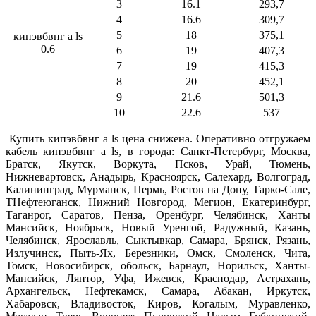
3
16.1
293,7
4
16.6
309,7
5
18
375,1
кипэвбвнг а ls
0.6
6
19
407,3
7
19
415,3
8
20
452,1
9
21.6
501,3
10
22.6
537
Купить кипэвбвнг а ls цена снижена. Оперативно отгружаем
кабель кипэвбвнг а ls, в города: Санкт-Петербург, Москва,
Братск, Якутск, Воркута, Псков, Урай, Тюмень,
Нижневартовск, Анадырь, Красноярск, Салехард, Волгоград,
Калининград, Мурманск, Пермь, Ростов на Дону, Тарко-Сале,
ТНефтеюганск, Нижний Новгород, Мегион, Екатеринбург,
Таганрог, Саратов, Пенза, Оренбург, Челябинск, Ханты
Мансийск, Ноябрьск, Новый Уренгой, Радужный, Казань,
Челябинск, Ярославль, Сыктывкар, Самара, Брянск, Рязань,
Излучинск, Пыть-Ях, Березники, Омск, Смоленск, Чита,
Томск, Новосибирск, обольск, Барнаул, Норильск, Ханты-
Мансийск, Лянтор, Уфа, Ижевск, Краснодар, Астрахань,
Архангельск, Нефтекамск, Самара, Абакан, Иркутск,
Хабаровск, Владивосток, Киров, Когалым, Муравленко,