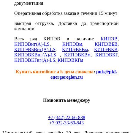
документация
Оперативная обработка заказа в течении 15 минут
Быстрая отгрузка. Доставка до транспортной
компании.
Весь ряд КИПЭВ в наличии:
КИПЭВ
,
КИПЭВнг(А)-LS
,
КИПЭВм
,
КИПЭВБВ
,
КИПЭВБВнг(А)-LS
,
КИПЭВБВм
,
КИПЭВКВ
,
КИПЭВКВнг(А)-LS
,
КИПЭВКВм
,
КИПЭВКГ
,
КИПЭВКГнг(А)-LS
,
КИПЭВКГм
Купить кипэвбвнг а ls цена снижена
:
puls@pkf-
energoregion.ru
Позвонить менеджеру
+7 (342) 22-66-888
+7 932-33-69-843
Минимальный срок службы 30 лет. Диапазон температур,