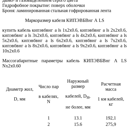
дымо- и газовыделением серого цвета
Гидрофобное покрытие: поверх оболочки
Броня: ламинированная стальная гофрированная лента
Маркоразмер кабеля КИПЭВБВнг А LS
купить кабель кипэвбвнг а ls 1х2х0.6, кипэвбвнг а ls 2х2х0.6,
кипэвбвнг а ls 3х2х0.6, кипэвбвнг а ls 4х2х0.6, кипэвбвнг а ls
5х2х0.6, кипэвбвнг а ls 6х2х0.6, кипэвбвнг а ls 7х2х0.6,
кипэвбвнг а ls 8х2х0.6, кипэвбвнг а ls 9х2х0.6, кипэвбвнг а ls
10х2х0.6
Массогабаритные параметры кабель КИПЭВБВнг А LS
Nx2x0.60
Наружный
Расчетная
размер
Число пар
Диаметр жил,
масса
кабелей, D
,
в кабелях,
H
D, мм
1 км кабелей,
N
кг
не более, мм
1
13.1
192,1
2
15.6
275,9