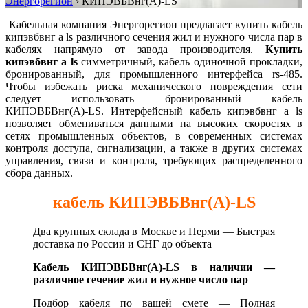
Энергорегион
›
КИПЭВБВнг(А)-LS
Кабельная компания Энергорегион предлагает купить кабель
кипэвбвнг а ls различного сечения жил и нужного числа пар в
кабелях напрямую от завода производителя.
Купить
кипэвбвнг а ls
симметричный, кабель одиночной прокладки,
бронированный, для промышленного интерфейса rs-485.
Чтобы избежать риска механического повреждения сети
следует использовать бронированный кабель
КИПЭВБВнг(А)-LS. Интерфейсный кабель кипэвбвнг а ls
позволяет обмениваться данными на высоких скоростях в
сетях промышленных объектов, в современных системах
контроля доступа, сигнализации, а также в других системах
управления, связи и контроля, требующих распределенного
сбора данных.
кабель КИПЭВБВнг(А)-LS
Два крупных склада в Москве и Перми — Быстрая
д
оставка по России и СНГ до объекта
Кабель КИПЭВБВнг(А)-LS в наличии —
различное сечение жил и нужное число пар
Подбор кабеля по вашей смете —
Полная