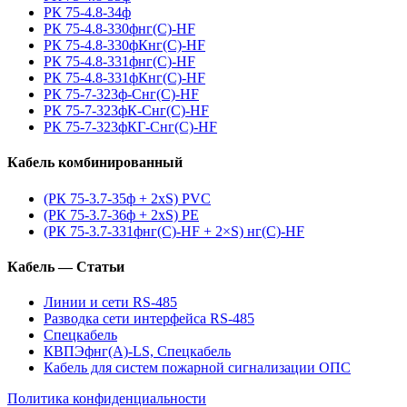
РК 75-4.8-34ф
РК 75-4.8-330фнг(С)-HF
РК 75-4.8-330фКнг(С)-HF
РК 75-4.8-331фнг(С)-HF
РК 75-4.8-331фКнг(С)-HF
РК 75-7-323ф-Снг(С)-HF
РК 75-7-323фК-Снг(С)-HF
РК 75-7-323фКГ-Снг(С)-HF
Кабель комбинированный
(РК 75-3.7-35ф + 2xS) PVC
(РК 75-3.7-36ф + 2xS) PE
(РК 75-3.7-331фнг(С)-HF + 2×S) нг(С)-HF
Кабель — Статьи
Линии и сети RS-485
Разводка сети интерфейса RS-485
Спецкабель
КВПЭфнг(А)-LS, Спецкабель
Кабель для систем пожарной сигнализации ОПС
Политика конфиденциальности