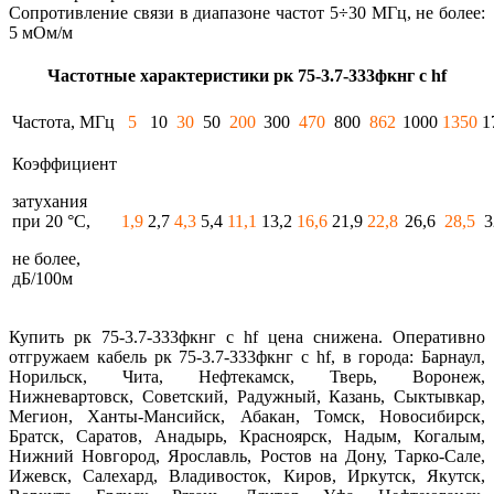
Сопротивление связи в диапазоне частот 5÷30 МГц, не более:
5 мОм/м
Частотные характеристики рк 75-3.7-333фкнг с hf
Частота, МГц
5
10
30
50
200
300
470
800
862
1000
1350
1
Коэффициент
затухания
при 20 °С,
1,9
2,7
4,3
5,4
11,1
13,2
16,6
21,9
22,8
26,6
28,5
3
не более,
дБ/100м
Купить рк 75-3.7-333фкнг с hf цена снижена. Оперативно
отгружаем кабель рк 75-3.7-333фкнг с hf, в города: Барнаул,
Норильск, Чита, Нефтекамск, Тверь, Воронеж,
Нижневартовск, Советский, Радужный, Казань, Сыктывкар,
Мегион, Ханты-Мансийск, Абакан, Томск, Новосибирск,
Братск, Саратов, Анадырь, Красноярск, Надым, Когалым,
Нижний Новгород, Ярославль, Ростов на Дону, Тарко-Сале,
Ижевск, Салехард, Владивосток, Киров, Иркутск, Якутск,