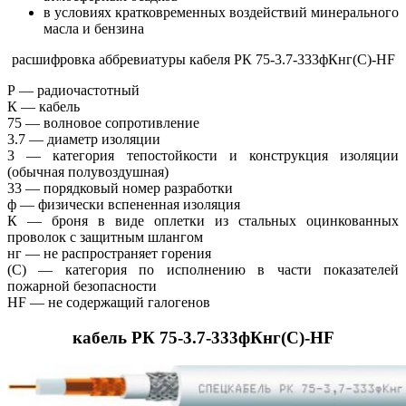
в условиях кратковременных воздействий минерального
масла и бензина
расшифровка аббревиатуры кабеля РК 75-3.7-333фКнг(С)-HF
Р — радиочастотный
К — кабель
75 — волновое сопротивление
3.7 — диаметр изоляции
3 — категория тепостойкости и конструкция изоляции
(обычная полувоздушная)
33 — порядковый номер разработки
ф — физически вспененная изоляция
К — броня в виде оплетки из стальных оцинкованных
проволок с защитным шлангом
нг — не распространяет горения
(С) — категория по исполнению в части показателей
пожарной безопасности
HF — не содержащий галогенов
кабель РК 75-3.7-333фКнг(С)-HF