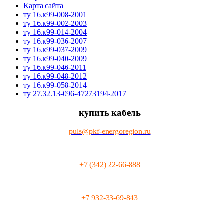
Карта сайта
ту 16.к99-008-2001
ту 16.к99-002-2003
ту 16.к99-014-2004
ту 16.к99-036-2007
ту 16.к99-037-2009
ту 16.к99-040-2009
ту 16.к99-046-2011
ту 16.к99-048-2012
ту 16.к99-058-2014
ту 27.32.13-096-47273194-2017
купить кабель
puls@pkf-energoregion.ru
+7 (342) 22-66-888
+7 932-33-69-843