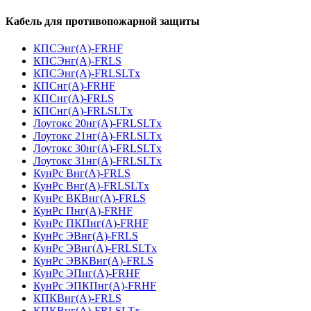
Кабель для противопожарной защиты
КПСЭнг(А)-FRHF
КПСЭнг(А)-FRLS
КПСЭнг(А)-FRLSLTx
КПСнг(А)-FRHF
КПСнг(А)-FRLS
КПСнг(А)-FRLSLTx
Лоутокс 20нг(А)-FRLSLTx
Лоутокс 21нг(А)-FRLSLTx
Лоутокс 30нг(А)-FRLSLTx
Лоутокс 31нг(А)-FRLSLTx
КунРс Внг(А)-FRLS
КунРс Внг(А)-FRLSLTx
КунРс ВКВнг(А)-FRLS
КунРс Пнг(А)-FRHF
КунРс ПКПнг(А)-FRHF
КунРс ЭВнг(А)-FRLS
КунРс ЭВнг(А)-FRLSLTx
КунРс ЭВКВнг(А)-FRLS
КунРс ЭПнг(А)-FRHF
КунРс ЭПКПнг(А)-FRHF
КПКВнг(А)-FRLS
КПКВнг(А)-FRLSLTx