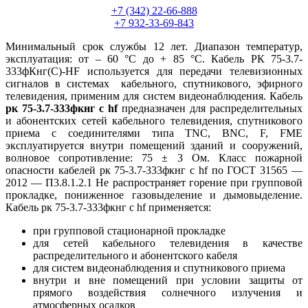
+7 (342) 22-66-888
+7 932-33-69-843
Минимальный срок службы 12 лет. Диапазон температур,
эксплуатация: от – 60 °С до + 85 °С. Кабель РК 75-3.7-
333фКнг(С)-HF используется для передачи телевизионных
сигналов в системах кабельного, спутникового, эфирного
телевидения, применим для систем видеонаблюдения. Кабель
рк 75-3.7-333фкнг с hf
предназначен для распределительных
и абонентских сетей кабельного телевидения, спутникового
приема с соединителями типа TNC, BNC, F, FME
эксплуатируется внутри помещений зданий и сооружений,
волновое сопротивление: 75 ± 3 Ом. Класс пожарной
опасности кабелей рк 75-3.7-333фкнг с hf по ГОСТ 31565 —
2012 — П3.8.1.2.1 Не распространяет горение при групповой
прокладке, пониженное газовыделение и дымовыделение.
Кабель рк 75-3.7-333фкнг с hf применяется:
при групповой стационарной прокладке
для сетей кабельного телевидения в качестве
распределительного и абонентского кабеля
для систем видеонаблюдения и спутникового приема
внутри и вне помещений при условии защиты от
прямого воздействия солнечного излучения и
атмосферных осадков