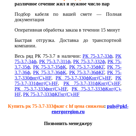
различное сечение жил и нужное число пар
Подбор кабеля по вашей смете —
Полная
документация
Оперативная обработка заказа в течении 15 минут
Быстрая отгрузка. Доставка до транспортной
компании.
Весь ряд РК 75-3.7 в наличии:
РК 75-3.7-33ф
,
РК
75-3.7-34ф
,
РК 75-3.7-311ф
,
РК 75-3.7-332ф
,
РК 75-
3.7-35ф
,
РК 75-3.7-35фК
,
РК 75-3.7-35фКГ
,
РК 75-
3.7-36ф
,
РК 75-3.7-36фК
,
РК 75-3.7-36фКГ
,
РК 75-
3.7-330фнг(С)-HF
,
РК 75-3.7-330фКнг(С)-HF
,
РК
75-3.7-331фнг(С)-HF
,
РК 75-3.7-331фКнг(С)-HF
,
РК 75-3.7-333фнг(С)-HF
,
РК 75-3.7-333фКнг(С)-
HF
,
РК 75-3.7-333фКГнг(С)-HF
Купить рк 75-3.7-333фкнг с hf цена снижена
:
puls@pkf-
energoregion.ru
Позвонить менеджеру