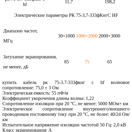
11,7
198,2
hf
Электрические параметры РК 75-3,7-333фКнгС HF
Диапазон частот,
30÷1000
1000÷2000
2000÷3000
МГц
Затухание экранирования,
85
75
65
не менее, дБ
купить кабель рк 75-3.7-333фкнг с hf волновое
сопротивление: 75,0 ± 3 Ом
Электрическая емкость: 55 пФ/м
Коэффициент укорочения длины волны: 1,22
Сопротивление изоляции при 20 °С, не менее: 5000 МОм× км
Электрическое сопротивление внутреннего/внешнего
проводников постоянному току при 20 °С, не более: 40/24 Ом/
км
Испытательное напряжение изоляции частотой 50 Гц: 2,0 кВ
Класс экранирования: А