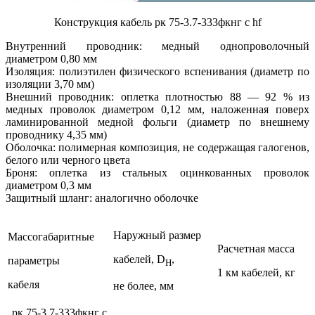
Конструкция кабель рк 75-3.7-333фкнг с hf
Внутренний проводник: медный однопроволочный
диаметром 0,80 мм
Изоляция: полиэтилен физического вспенивания (диаметр по
изоляции 3,70 мм)
Внешний проводник: оплетка плотностью 88 — 92 % из
медных проволок диаметром 0,12 мм, наложенная поверх
ламинированной медной фольги (диаметр по внешнему
проводнику 4,35 мм)
Оболочка: полимерная композиция, не содержащая галогенов,
белого или черного цвета
Броня: оплетка из стальных оцинкованных проволок
диаметром 0,3 мм
Защитный шланг: аналогично оболочке
Наружный размер
Массогабаритные
Расчетная масса
кабелей, D
,
параметры
H
1 км кабелей, кг
кабеля
не более, мм
рк 75-3.7-333фкнг с