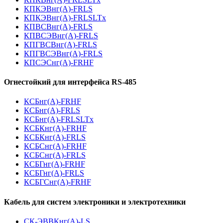
КПКЭВнг(А)-FRLS
КПКЭВнг(А)-FRLSLTx
КПВСВнг(А)-FRLS
КПВСЭВнг(А)-FRLS
КПГВСВнг(А)-FRLS
КПГВСЭВнг(А)-FRLS
КПСЭСнг(А)-FRHF
Огнестойкий для интерфейса RS-485
КСБнг(А)-FRHF
КСБнг(А)-FRLS
КСБнг(А)-FRLSLTx
КСБКнг(А)-FRHF
КСБКнг(А)-FRLS
КСБСнг(А)-FRHF
КСБСнг(А)-FRLS
КСБГнг(А)-FRHF
КСБГнг(А)-FRLS
КСБГСнг(А)-FRHF
Кабель для систем электроники и электротехники
СК-ЭВВКнг(А)-LS