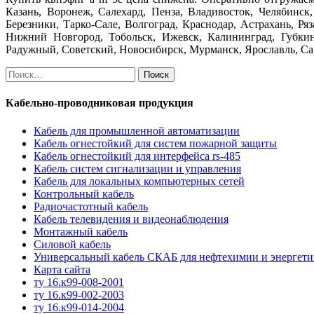
Казань, Воронеж, Салехард, Пенза, Владивосток, Челябинск
Березники, Тарко-Сале, Волгоград, Краснодар, Астрахань, Р
Нижний Новгород, Тобольск, Ижевск, Калининград, Губкин
Радужный, Советский, Новосибирск, Мурманск, Ярославль, Сара
Найти:
Кабельно-проводниковая продукция
Кабель для промышленной автоматизации
Кабель огнестойкий для систем пожарной защиты
Кабель огнестойкий для интерфейса rs-485
Кабель систем сигнализации и управления
Кабель для локальных компьютерных сетей
Контрольный кабель
Радиочастотный кабель
Кабель телевидения и видеонаблюдения
Монтажный кабель
Силовой кабель
Универсальный кабель СКАБ для нефтехимии и энергет
Карта сайта
ту 16.к99-008-2001
ту 16.к99-002-2003
ту 16.к99-014-2004