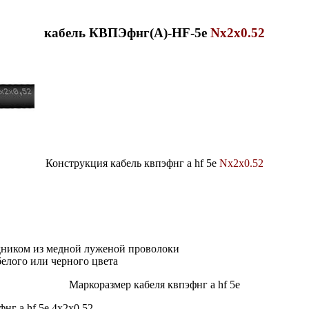
кабель КВПЭфнг(А)-HF-5е
Nx2x0.52
Конструкция кабель квпэфнг а hf 5е
Nx2x0.52
дником из медной луженой проволоки
елого или черного цвета
Маркоразмер кабеля квпэфнг а hf 5е
фнг а hf 5е 4х2х0.52