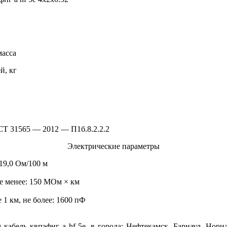
масса
й, кг
Т 31565 — 2012 — П1б.8.2.2.2
Электрические параметры
19,0 Ом/100 м
е менее: 150 МОм × км
1 км, не более: 1600 пФ
кабель квпэфнг а hf 5е, в города: Нефтекамск, Барнаул, Норил