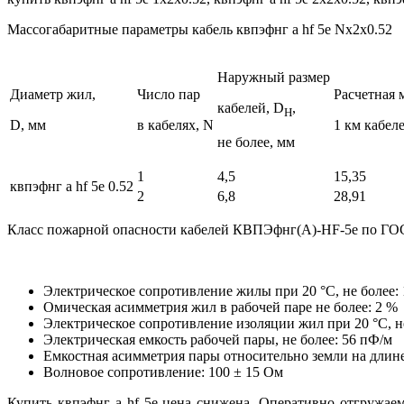
Массогабаритные параметры кабель квпэфнг а hf 5е Nx2x0.52
Наружный размер
Диаметр жил,
Число пар
Расчетная 
кабелей, D
,
H
D, мм
в кабелях, N
1 км кабеле
не более, мм
1
4,5
15,35
квпэфнг а hf 5е 0.52
2
6,8
28,91
Класс пожарной опасности кабелей КВПЭфнг(А)-HF-5e по ГОС
Электрическое сопротивление жилы при 20 °C, не более: 
Омическая асимметрия жил в рабочей паре не более: 2 %
Электрическое сопротивление изоляции жил при 20 °C, н
Электрическая емкость рабочей пары, не более: 56 пФ/м
Емкостная асимметрия пары относительно земли на длине 
Волновое сопротивление: 100 ± 15 Ом
Купить квпэфнг а hf 5е цена снижена. Оперативно отгружаем 