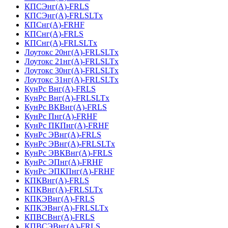
КПСЭнг(А)-FRLS
КПСЭнг(А)-FRLSLTx
КПСнг(А)-FRHF
КПСнг(А)-FRLS
КПСнг(А)-FRLSLTx
Лоутокс 20нг(А)-FRLSLTx
Лоутокс 21нг(А)-FRLSLTx
Лоутокс 30нг(А)-FRLSLTx
Лоутокс 31нг(А)-FRLSLTx
КунРс Внг(А)-FRLS
КунРс Внг(А)-FRLSLTx
КунРс ВКВнг(А)-FRLS
КунРс Пнг(А)-FRHF
КунРс ПКПнг(А)-FRHF
КунРс ЭВнг(А)-FRLS
КунРс ЭВнг(А)-FRLSLTx
КунРс ЭВКВнг(А)-FRLS
КунРс ЭПнг(А)-FRHF
КунРс ЭПКПнг(А)-FRHF
КПКВнг(А)-FRLS
КПКВнг(А)-FRLSLTx
КПКЭВнг(А)-FRLS
КПКЭВнг(А)-FRLSLTx
КПВСВнг(А)-FRLS
КПВСЭВнг(А)-FRLS