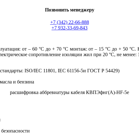
Позвонить менеджеру
+7 (342) 22-66-888
+7 932-33-69-843
атация: от – 60 °С до + 70 °С монтаж: от – 15 °С до + 50 °С.
лектрическое сопротивление изоляции жил при 20 °C, не менее: 
стандарты: ISO/IEC 11801, IEC 61156-5и ГОСТ Р 54429)
масла и бензина
расшифровка аббревиатуры кабеля КВПЭфнг(А)-HF-5е
ы
 безопасности