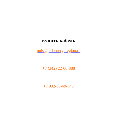
купить кабель
puls@pkf-energoregion.ru
+7 (342) 22-66-888
+7 932-33-69-843