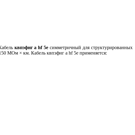
 Кабель
квпэфнг а hf 5е
симметричный для структурированных
150 МОм × км. Кабель квпэфнг а hf 5е применяется: