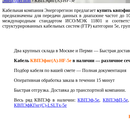
Энергорегион
›
КВПЭфнг(А)-HF-5е
Кабельная компания Энергорегион предлагает
купить квпэфнг 
предназначены для передачи данных в диапазоне частот до 
международным стандартом ИСО/МЭК 11801 и соответст
структурированных кабельных систем (FTP) категории 5e, гру
Два крупных склада в Москве и Перми — Быстрая д
оста
Кабель
КВПЭфнг(А)-HF-5е
в наличии — различное сеч
Подбор кабеля по вашей смете —
Полная документация
Оперативная обработка заказа в течении 15 минут
Быстрая отгрузка. Доставка до транспортной компании.
Весь ряд КВПЭф в наличии:
КВПЭф-5е
,
КВПЭфП-5е
КВПЭфКГнг(С)-LSLTx-5е