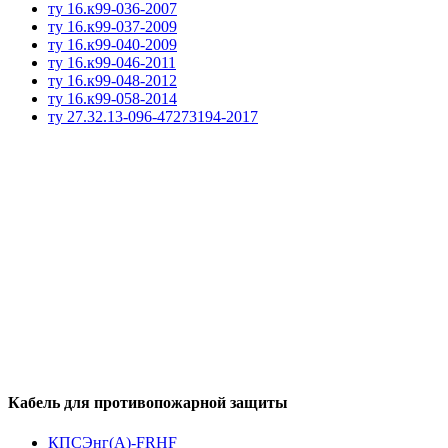
ту 16.к99-036-2007
ту 16.к99-037-2009
ту 16.к99-040-2009
ту 16.к99-046-2011
ту 16.к99-048-2012
ту 16.к99-058-2014
ту 27.32.13-096-47273194-2017
Кабель для противопожарной защиты
КПСЭнг(А)-FRHF