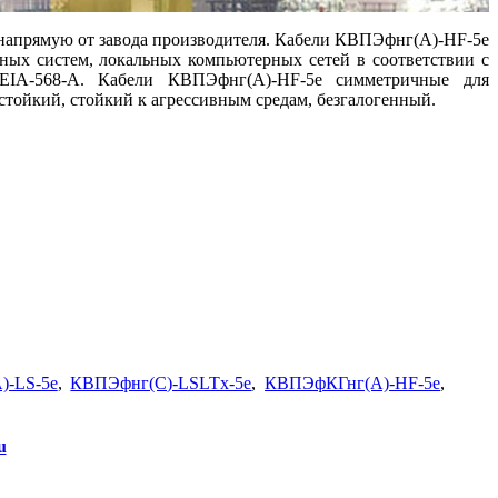
 напрямую от завода производителя. Кабели КВПЭфнг(А)-HF-5е
ных систем, локальных компьютерных сетей в соответствии с
EIA-568-А. Кабели КВПЭфнг(А)-HF-5e симметричные для
тойкий, стойкий к агрессивным средам, безгалогенный.
)-LS-5е
,
КВПЭфнг(С)-LSLTx-5е
,
КВПЭфКГнг(А)-HF-5е
,
u