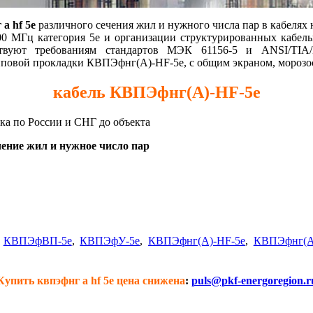
а hf 5е
различного сечения жил и нужного числа пар в кабелях
100 МГц категория 5е и организации структурированных кабель
вуют требованиям стандартов МЭК 61156-5 и ANSI/TIA/
пповой прокладки КВПЭфнг(А)-HF-5е, с общим экраном, морозос
кабель КВПЭфнг(А)-HF-5е
вка по России и СНГ до объекта
ение жил и нужное число пар
,
КВПЭфВП-5е
,
КВПЭфУ-5е
,
КВПЭфнг(А)-HF-5е
,
КВПЭфнг(А
Купить квпэфнг а hf 5е цена снижена
:
puls@pkf-energoregion.r