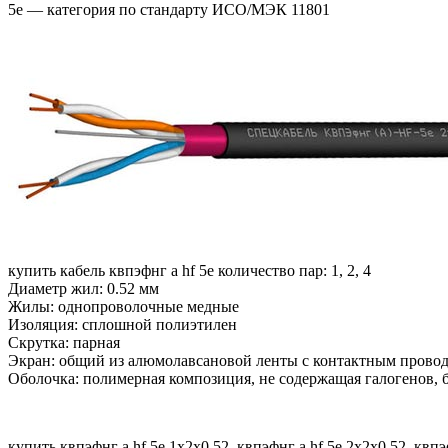
5е — категория по стандарту ИСО/МЭК 11801
купить кабель квпэфнг а hf 5е количество пар: 1, 2, 4
Диаметр жил: 0.52 мм
Жилы: однопроволочные медные
Изоляция: сплошной полиэтилен
Скрутка: парная
Экран: общий из алюмолавсановой ленты с контактным прово
Оболочка: полимерная композиция, не содержащая галогенов, б
купить квпэфнг а hf 5е 1х2х0.52, квпэфнг а hf 5е 2х2х0.52, квпэ