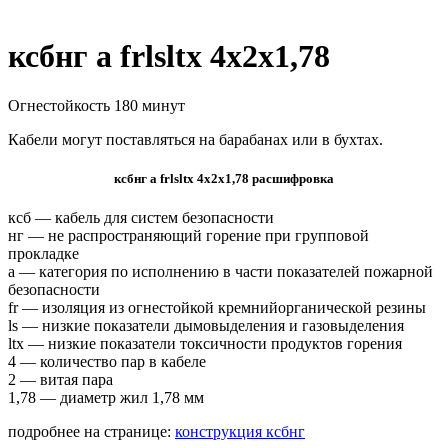
ксбнг а frlsltx 4х2х1,78
Огнестойкость 180 минут
Кабели могут поставляться на барабанах или в бухтах.
ксбнг а frlsltx 4х2х1,78 расшифровка
ксб — кабель для систем безопасности
нг — не распространяющий горение при групповой
прокладке
а — категория по исполнению в части показателей пожарной
безопасности
fr — изоляция из огнестойкой кремнийорганической резины
ls — низкие показатели дымовыделения и газовыделения
ltx — низкие показатели токсичности продуктов горения
4 — количество пар в кабеле
2 — витая пара
1,78 — диаметр жил 1,78 мм
подробнее на странице:
конструкция ксбнг