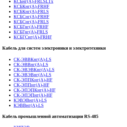
КСБнг(А)-FRLSLTx
КСБКнг(А)-FRHF
КСБКнг(А)-FRLS
КСБСнг(А)-FRHF
КСБСнг(А)-FRLS
КСБГнг(А)-FRHF
КСБГнг(А)-FRLS
КСБГСнг(А)-FRHF
Кабель для систем электроники и электротехники
СК-ЭВВКнг(А)-LS
СК-ЭВВнг(А)-LS
СК-ЭВЭВКнг(А)-LS
СК-ЭВЭВнг(А)-LS
СК-ЭППКнг(А)-HF
СК-ЭППнг(А)-HF
СК-ЭПЭПКнг(А)-HF
СК-ЭПЭПнг(А)-HF
КЭВЭВнг(А)-LS
КЭВВнг(А)-LS
Кабель промышленной автоматизации RS-485