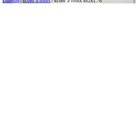
Главная
/
ксбнг а frlsltx
/ ксбнг а frlsltx 4х2х1,78