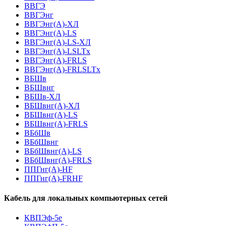
ВВГЭ
ВВГЭнг
ВВГЭнг(A)-ХЛ
ВВГЭнг(А)-LS
ВВГЭнг(А)-LS-ХЛ
ВВГЭнг(А)-LSLTx
ВВГЭнг(А)-FRLS
ВВГЭнг(А)-FRLSLTx
ВБШв
ВБШвнг
ВБШв-ХЛ
ВБШвнг(A)-ХЛ
ВБШвнг(A)-LS
ВБШвнг(A)-FRLS
ВБбШв
ВБбШвнг
ВБбШвнг(A)-LS
ВБбШвнг(A)-FRLS
ППГнг(А)-HF
ППГнг(А)-FRHF
Кабель для локальных компьютерных сетей
КВПЭф-5е