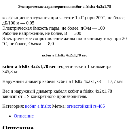
Электрические характеристики ксбнг а frlsltx 4х2х1,78
коэффициент затухания при частоте 1 кГц при 20°С, не более,
дБ/100 м — 0,05
Электрическая ёмкость пары, не более, пФ/м — 100
Рабочее напряжение, не более, В — 300
Электрическое сопротивление жилы постоянному току при 20
°C, не более, Ом/км — 8,0
ксбнг а frlsltx 4х2х1,78 вес
ксбнг а frlsltx 4х2х1,78 вес
теоретический 1 километра —
345,8 кг
Наружный диаметр кабеля ксбнг а frlsltx 4х2х1,78 — 17,7 мм
Вес и наружный диаметр кабеля ксбнг а frlsltx 4х2х1,78
зависят от ТУ конкретного производителя.
Категория:
ксбнг а frlsltx
Метка:
огнестойкий rs-485
Описание
Описание