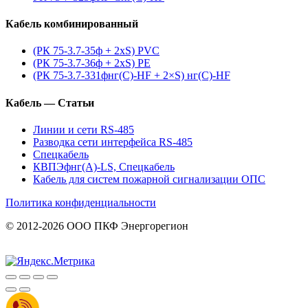
Кабель комбинированный
(РК 75-3.7-35ф + 2xS) PVC
(РК 75-3.7-36ф + 2xS) PE
(РК 75-3.7-331фнг(С)-HF + 2×S) нг(С)-HF
Кабель — Статьи
Линии и сети RS-485
Разводка сети интерфейса RS-485
Спецкабель
КВПЭфнг(А)-LS, Спецкабель
Кабель для систем пожарной сигнализации ОПС
Политика конфиденциальности
© 2012-2026 ООО ПКФ Энергорегион