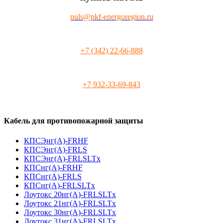
puls@pkf-energoregion.ru
+7 (342) 22-66-888
+7 932-33-69-843
Кабель для противопожарной защиты
КПСЭнг(А)-FRHF
КПСЭнг(А)-FRLS
КПСЭнг(А)-FRLSLTx
КПСнг(А)-FRHF
КПСнг(А)-FRLS
КПСнг(А)-FRLSLTx
Лоутокс 20нг(А)-FRLSLTx
Лоутокс 21нг(А)-FRLSLTx
Лоутокс 30нг(А)-FRLSLTx
Лоутокс 31нг(А)-FRLSLTx