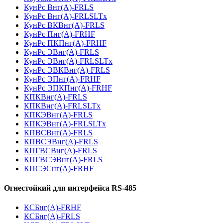
КунРс Внг(А)-FRLS
КунРс Внг(А)-FRLSLTx
КунРс ВКВнг(А)-FRLS
КунРс Пнг(А)-FRHF
КунРс ПКПнг(А)-FRHF
КунРс ЭВнг(А)-FRLS
КунРс ЭВнг(А)-FRLSLTx
КунРс ЭВКВнг(А)-FRLS
КунРс ЭПнг(А)-FRHF
КунРс ЭПКПнг(А)-FRHF
КПКВнг(А)-FRLS
КПКВнг(А)-FRLSLTx
КПКЭВнг(А)-FRLS
КПКЭВнг(А)-FRLSLTx
КПВСВнг(А)-FRLS
КПВСЭВнг(А)-FRLS
КПГВСВнг(А)-FRLS
КПГВСЭВнг(А)-FRLS
КПСЭСнг(А)-FRHF
Огнестойкий для интерфейса RS-485
КСБнг(А)-FRHF
КСБнг(А)-FRLS