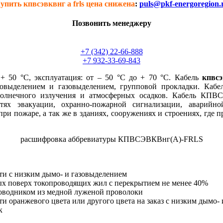
упить кпвсэвквнг а frls цена снижена
:
puls@pkf-energoregion.
Позвонить менеджеру
+7 (342) 22-66-888
+7 932-33-69-843
 50 °С, эксплуатация: от – 50 °С до + 70 °С. Кабель
кпвсэ
ыделением и газовыделением, групповой прокладки. Кабель 
олнечного излучения и атмосферных осадков. Кабель КПВ
ях эвакуации, охранно-пожарной сигнализации, аварийн
и пожаре, а так же в зданиях, сооружениях и строениях, где 
расшифровка аббревиатуры КПВСЭВКВнг(А)-FRLS
и c низким дымо- и газовыделением
ых поверх токопроводящих жил с перекрытием не менее 40%
оводником из медной луженой проволоки
 оранжевого цвета или другого цвета на заказ c низким дымо-
к