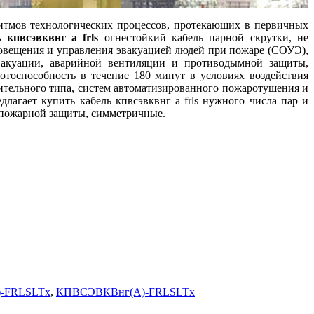
тмов технологических процессов, протекающих в первичных
 кпвсэвквнг а frls
огнестойкий кабель парной скрутки, не
овещения и управления эвакуацией людей при пожаре (СОУЭ),
вакуации, аварийной вентиляции и противодымной защиты,
отоспособность в течение 180 минут в условиях воздействия
тительного типа, систем автоматизированного пожаротушения и
агает купить кабель кпвсэвквнг а frls нужного числа пар и
вопожарной защиты, симметричные.
-FRLSLTx
,
КПВСЭВКВнг(А)-FRLSLTx