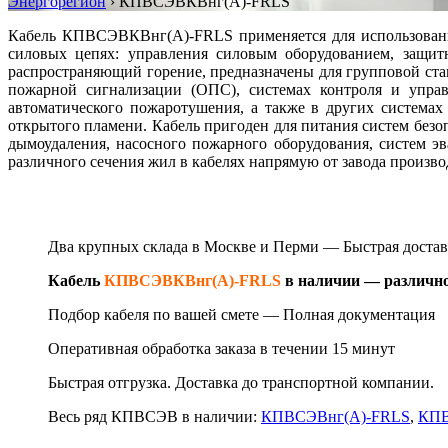
Энергорегион
›
КПВСЭВКВнг(А)-FRLS
Кабель КПВСЭВКВнг(А)-FRLS применяется для использования
силовых цепях: управления силовым оборудованием, защит
распространяющий горение, предназначены для групповой ст
пожарной сигнализации (ОПС), системах контроля и упра
автоматического пожаротушения, а также в других системах
открытого пламени. Кабель пригоден для питания систем безо
дымоудаления, насосного пожарного оборудования, систем э
различного сечения жил в кабелях напрямую от завода произв
Два крупных склада в Москве и Перми — Быстрая д
оста
Кабель
КПВСЭВКВнг(А)-FRLS
в наличии — различно
Подбор кабеля по вашей смете —
Полная документация
Оперативная обработка заказа в течении 15 минут
Быстрая отгрузка. Доставка до транспортной компании.
Весь ряд КПВСЭВ в наличии:
КПВСЭВнг(А)-FRLS
,
КПВ