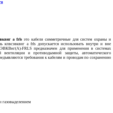
ru
вквнг а frls
это кабели симметричные для систем охраны и
кпвсэвквнг а frls допускается использовать внутри и вне
СЭВКВнг(А)-FRLS предназначен для применения в системах
ой вентиляции и противодымной защиты, автоматического
предъявляются требования к кабелям и проводам по сохранению
 и газовыделением