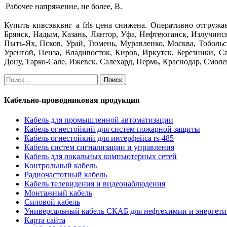
Рабочее напряжение, не более, В.
Купить кпвсэвквнг а frls цена снижена. Оперативно отгружае
Брянск, Надым, Казань, Лянтор, Уфа, Нефтеюганск, Излучинск
Пыть-Ях, Псков, Урай, Тюмень, Муравленко, Москва, Тобольс
Уренгой, Пенза, Владивосток, Киров, Иркутск, Березники, С
Дону, Тарко-Сале, Ижевск, Салехард, Пермь, Краснодар, Смолен
Найти:
Кабельно-проводниковая продукция
Кабель для промышленной автоматизации
Кабель огнестойкий для систем пожарной защиты
Кабель огнестойкий для интерфейса rs-485
Кабель систем сигнализации и управления
Кабель для локальных компьютерных сетей
Контрольный кабель
Радиочастотный кабель
Кабель телевидения и видеонаблюдения
Монтажный кабель
Силовой кабель
Универсальный кабель СКАБ для нефтехимии и энергет
Карта сайта