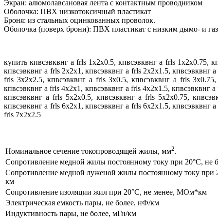
Экран: алюмолавсановая лента с контактным проводником
Оболочка: ПВХ низкотоксичный пластикат
Броня: из стальных оцинкованных проволок.
Оболочка (поверх брони): ПВХ пластикат с низким дымо- и га
купить кпвсэвквнг а frls 1х2х0.5, кпвсэвквнг а frls 1х2х0.75, кп
кпвсэвквнг а frls 2х2х1, кпвсэвквнг а frls 2х2х1.5, кпвсэвквнг а 
frls 3х2х2.5, кпвсэвквнг а frls 3х0.5, кпвсэвквнг а frls 3х0.75
кпвсэвквнг а frls 4х2х1, кпвсэвквнг а frls 4х2х1.5, кпвсэвквнг а f
кпвсэвквнг а frls 5х2х0.5, кпвсэвквнг а frls 5х2х0.75, кпвсэвк
кпвсэвквнг а frls 6х2х1, кпвсэвквнг а frls 6х2х1.5, кпвсэвквнг а 
frls 7х2х2.5
2
Номинальное сечение токопроводящей жилы, мм
.
Сопротивление медной жилы постоянному току при 20°С, не 
Сопротивление медной луженой жилы постоянному току при 20
км
Сопротивление изоляции жил при 20°С, не менее, МОм*км
Электрическая емкость пары, не более, нФ/км
Индуктивность пары, не более, мГн/км