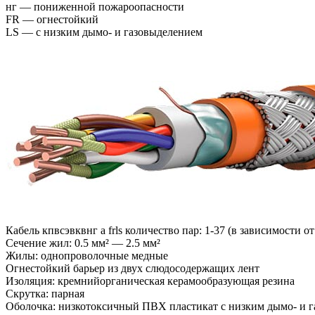
нг — пониженной пожароопасности
FR — огнестойкий
LS — с низким дымо- и газовыделением
Кабель кпвсэвквнг а frls количество пар: 1-37 (в зависимости о
Сечение жил: 0.5 мм² — 2.5 мм²
Жилы: однопроволочные медные
Огнестойкий барьер из двух слюдосодержащих лент
Изоляция: кремнийорганическая керамообразующая резина
Скрутка: парная
Оболочка: низкотоксичный ПВХ пластикат с низким дымо- и 