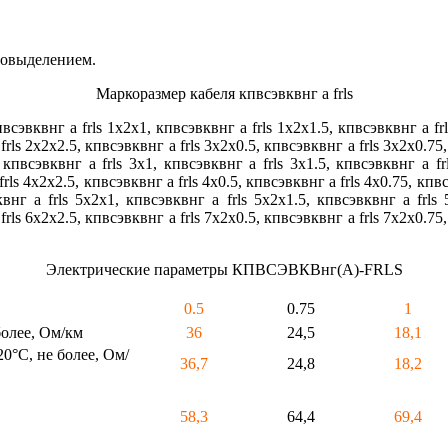
зовыделением.
Маркоразмер кабеля кпвсэвквнг а frls
всэвквнг а frls 1х2х1, кпвсэвквнг а frls 1х2х1.5, кпвсэвквнг а frl
frls 2х2х2.5, кпвсэвквнг а frls 3х2х0.5, кпвсэвквнг а frls 3х2х0.75
, кпвсэвквнг а frls 3х1, кпвсэвквнг а frls 3х1.5, кпвсэвквнг а fr
rls 4х2х2.5, кпвсэвквнг а frls 4х0.5, кпвсэвквнг а frls 4х0.75, кпвсэ
внг а frls 5х2х1, кпвсэвквнг а frls 5х2х1.5, кпвсэвквнг а frls 
frls 6х2х2.5, кпвсэвквнг а frls 7х2х0.5, кпвсэвквнг а frls 7х2х0.75
Электрические параметры КПВСЭВКВнг(А)-FRLS
0.5
0.75
1
более, Ом/км
36
24,5
18,1
°С, не более, Ом/
36,7
24,8
18,2
58,3
64,4
69,4