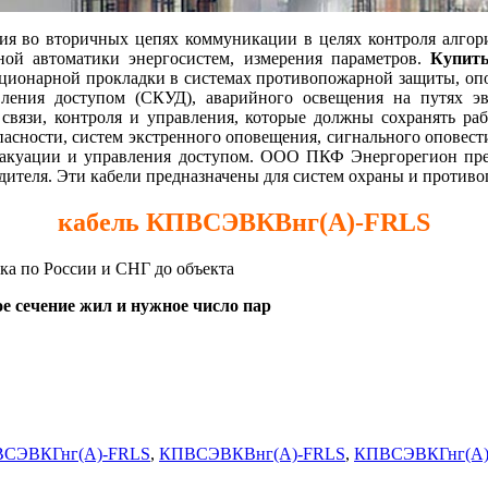
 во вторичных цепях коммуникации в целях контроля алгори
ной автоматики энергосистем, измерения параметров.
Купить
ационарной прокладки в системах противопожарной защиты, оп
вления доступом (СКУД), аварийного освещения на путях э
 связи, контроля и управления, которые должны сохранять раб
пасности, систем экстренного оповещения, сигнального оповес
вакуации и управления доступом. ООО ПКФ Энергорегион предл
одителя. Эти кабели предназначены для систем охраны и проти
кабель КПВСЭВКВнг(А)-FRLS
вка по России и СНГ до объекта
е сечение жил и нужное число пар
СЭВКГнг(А)-FRLS
,
КПВСЭВКВнг(А)-FRLS
,
КПВСЭВКГнг(А)