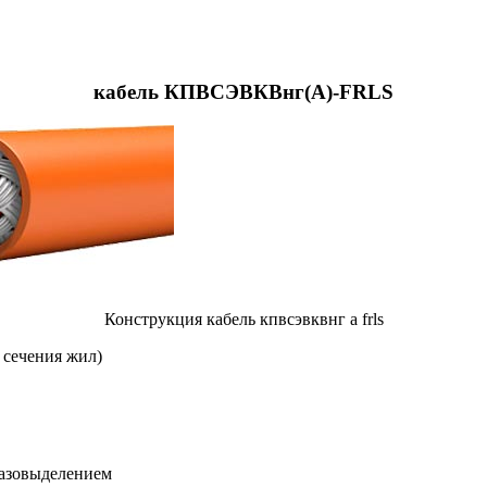
кабель КПВСЭВКВнг(А)-FRLS
Конструкция кабель кпвсэвквнг а frls
т сечения жил)
газовыделением