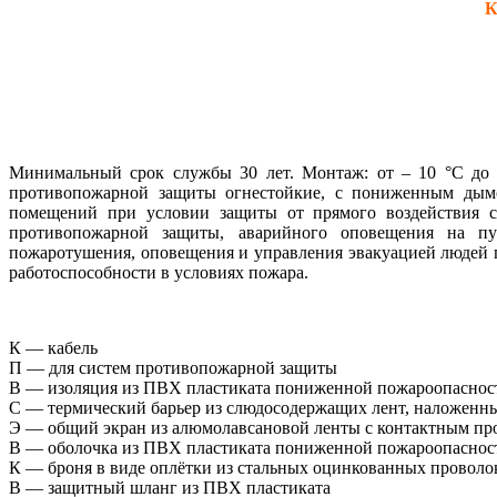
К
Минимальный срок службы 30 лет. Монтаж: от – 10 °С до +
противопожарной защиты огнестойкие, с пониженным дымов
помещений при условии защиты от прямого воздействия с
противопожарной защиты, аварийного оповещения на пут
пожаротушения, оповещения и управления эвакуацией людей пр
работоспособности в условиях пожара.
К — кабель
П — для систем противопожарной защиты
В — изоляция из ПВХ пластиката пониженной пожароопасност
С — термический барьер из слюдосодержащих лент, наложенн
Э — общий экран из алюмолавсановой ленты с контактным пр
В — оболочка из ПВХ пластиката пониженной пожароопасности
К — броня в виде оплётки из стальных оцинкованных проволо
В — защитный шланг из ПВХ пластиката