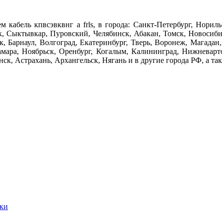
м кабель кпвсэвквнг а frls, в города: Санкт-Петербург, Нори
, Сыктывкар, Пуровский, Челябинск, Абакан, Томск, Новосибир
к, Барнаул, Волгоград, Екатеринбург, Тверь, Воронеж, Магада
амара, Ноябрьск, Оренбург, Когалым, Калининград, Нижневарт
ск, Астрахань, Архангельск, Нягань и в другие города РФ, а так
ики