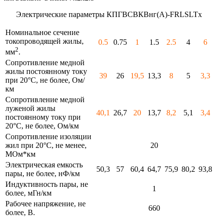
Электрические параметры КПГВСВКВнг(А)-FRLSLTx
Номинальное сечение
токопроводящей жилы,
0.5
0.75
1
1.5
2.5
4
6
2
мм
.
Сопротивление медной
жилы постоянному току
39
26
19,5
13,3
8
5
3,3
при 20°С, не более, Ом/
км
Сопротивление медной
луженой жилы
40,1
26,7
20
13,7
8,2
5,1
3,4
постоянному току при
20°С, не более, Ом/км
Сопротивление изоляции
жил при 20°С, не менее,
20
МОм*км
Электрическая емкость
50,3
57
60,4
64,7
75,9
80,2
93,8
пары, не более, нФ/км
Индуктивность пары, не
1
более, мГн/км
Рабочее напряжение, не
660
более, В.