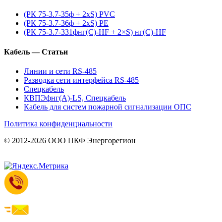
(РК 75-3.7-35ф + 2xS) PVC
(РК 75-3.7-36ф + 2xS) PE
(РК 75-3.7-331фнг(С)-HF + 2×S) нг(С)-HF
Кабель — Статьи
Линии и сети RS-485
Разводка сети интерфейса RS-485
Спецкабель
КВПЭфнг(А)-LS, Спецкабель
Кабель для систем пожарной сигнализации ОПС
Политика конфиденциальности
© 2012-2026 ООО ПКФ Энергорегион