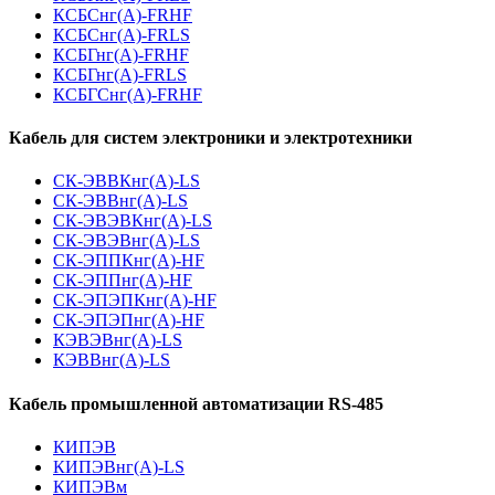
КСБСнг(А)-FRHF
КСБСнг(А)-FRLS
КСБГнг(А)-FRHF
КСБГнг(А)-FRLS
КСБГСнг(А)-FRHF
Кабель для систем электроники и электротехники
СК-ЭВВКнг(А)-LS
СК-ЭВВнг(А)-LS
СК-ЭВЭВКнг(А)-LS
СК-ЭВЭВнг(А)-LS
СК-ЭППКнг(А)-HF
СК-ЭППнг(А)-HF
СК-ЭПЭПКнг(А)-HF
СК-ЭПЭПнг(А)-HF
КЭВЭВнг(А)-LS
КЭВВнг(А)-LS
Кабель промышленной автоматизации RS-485
КИПЭВ
КИПЭВнг(А)-LS
КИПЭВм