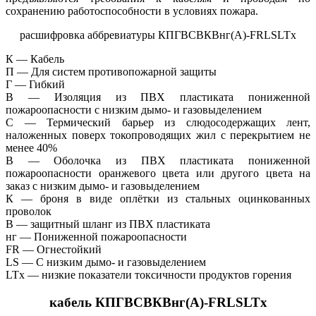
сохранению работоспособности в условиях пожара.
расшифровка аббревиатуры КПГВСВКВнг(А)-FRLSLTx
К — Кабель
П — Для систем противопожарной защиты
Г — Гибкий
В — Изоляция из ПВХ пластиката пониженной
пожароопасности c низким дымо- и газовыделением
С — Термический барьер из слюдосодержащих лент,
наложенных поверх токопроводящих жил с перекрытием не
менее 40%
В — Оболочка из ПВХ пластиката пониженной
пожароопасности оранжевого цвета или другого цвета на
заказ c низким дымо- и газовыделением
К — броня в виде оплётки из стальных оцинкованных
проволок
В — защитный шланг из ПВХ пластиката
нг — Пониженной пожароопасности
FR — Огнестойкий
LS — С низким дымо- и газовыделением
LTx — низкие показатели токсичности продуктов горения
кабель КПГВСВКВнг(А)-FRLSLTx