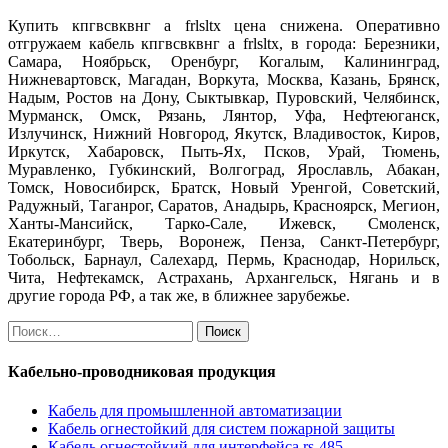
Купить кпгвсвквнг а frlsltx цена снижена. Оперативно
отгружаем кабель кпгвсвквнг а frlsltx, в города: Березники,
Самара, Ноябрьск, Оренбург, Когалым, Калининград,
Нижневартовск, Магадан, Воркута, Москва, Казань, Брянск,
Надым, Ростов на Дону, Сыктывкар, Пуровский, Челябинск,
Мурманск, Омск, Рязань, Лянтор, Уфа, Нефтеюганск,
Излучинск, Нижний Новгород, Якутск, Владивосток, Киров,
Иркутск, Хабаровск, Пыть-Ях, Псков, Урай, Тюмень,
Муравленко, Губкинский, Волгоград, Ярославль, Абакан,
Томск, Новосибирск, Братск, Новый Уренгой, Советский,
Радужный, Таганрог, Саратов, Анадырь, Красноярск, Мегион,
Ханты-Мансийск, Тарко-Сале, Ижевск, Смоленск,
Екатеринбург, Тверь, Воронеж, Пенза, Санкт-Петербург,
Тобольск, Барнаул, Салехард, Пермь, Краснодар, Норильск,
Чита, Нефтекамск, Астрахань, Архангельск, Нягань и в
другие города РФ, а так же, в ближнее зарубежье.
Найти:
Кабельно-проводниковая продукция
Кабель для промышленной автоматизации
Кабель огнестойкий для систем пожарной защиты
Кабель огнестойкий для интерфейса rs-485