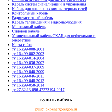
Кабель систем сигнализации и управления
Кабель для локальных компьютерных сетей
Контрольный кабель
Радиочастотный кабель
Кабель телевидения и видеонаблюдения
Монтажный кабель
Силовой кабель
Универсальный кабель СКАБ для нефтехимии и
энергетики
Карта сайта
ту 16.к99-008-2001
ту 16.к99-002-2003
ту 16.к99-014-2004
ту 16.к99-036-2007
ту 16.к99-037-2009
ту 16.к99-040-2009
ту 16.к99-046-2011
ту 16.к99-048-2012
ту 16.к99-058-2014
ту 27.32.13-096-47273194-2017
купить кабель
puls@pkf-energoregion.ru