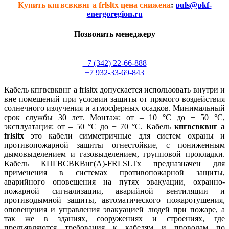
Купить кпгвсвквнг а frlsltx цена снижена
:
puls@pkf-
energoregion.ru
Позвонить менеджеру
+7 (342) 22-66-888
+7 932-33-69-843
Кабель кпгвсвквнг а frlsltx допускается использовать внутри и
вне помещений при условии защиты от прямого воздействия
солнечного излучения и атмосферных осадков. Минимальный
срок службы 30 лет. Монтаж: от – 10 °С до + 50 °С,
эксплуатация: от – 50 °С до + 70 °С. Кабель
кпгвсвквнг а
frlsltx
это кабели симметричные для систем охраны и
противопожарной защиты огнестойкие, с пониженным
дымовыделением и газовыделением, групповой прокладки.
Кабель КПГВСВКВнг(А)-FRLSLTx предназначен для
применения в системах противопожарной защиты,
аварийного оповещения на путях эвакуации, охранно-
пожарной сигнализации, аварийной вентиляции и
противодымной защиты, автоматического пожаротушения,
оповещения и управления эвакуацией людей при пожаре, а
так же в зданиях, сооружениях и строениях, где
предъявляются требования к кабелям и проводам по