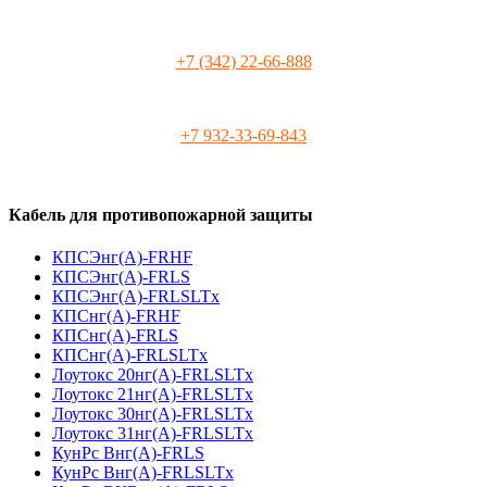
+7 (342) 22-66-888
+7 932-33-69-843
Кабель для противопожарной защиты
КПСЭнг(А)-FRHF
КПСЭнг(А)-FRLS
КПСЭнг(А)-FRLSLTx
КПСнг(А)-FRHF
КПСнг(А)-FRLS
КПСнг(А)-FRLSLTx
Лоутокс 20нг(А)-FRLSLTx
Лоутокс 21нг(А)-FRLSLTx
Лоутокс 30нг(А)-FRLSLTx
Лоутокс 31нг(А)-FRLSLTx
КунРс Внг(А)-FRLS
КунРс Внг(А)-FRLSLTx