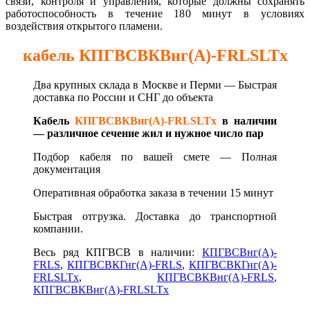
связи, контроля и управления, которые должны сохранять
работоспособность в течение 180 минут в условиях
воздействия открытого пламени.
кабель КПГВСВКВнг(А)-FRLSLTx
Два крупных склада в Москве и Перми — Быстрая
д
оставка по России и СНГ до объекта
Кабель
КПГВСВКВнг(А)-FRLSLTx
в наличии
— различное сечение жил и нужное число пар
Подбор кабеля по вашей смете —
Полная
документация
Оперативная обработка заказа в течении 15 минут
Быстрая отгрузка. Доставка до транспортной
компании.
Весь ряд КПГВСВ в наличии:
КПГВСВнг(А)-
FRLS
,
КПГВСВКГнг(А)-FRLS
,
КПГВСВКГнг(А)-
FRLSLTx
,
КПГВСВКВнг(А)-FRLS
,
КПГВСВКВнг(А)-FRLSLTx