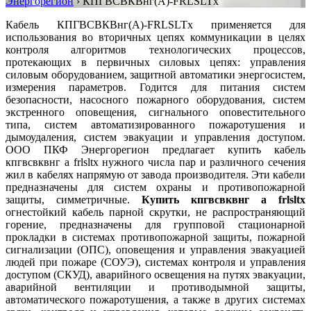
Энергорегион
›
КПГВСВКВнг(А)-FRLSLTx
Кабель КПГВСВКВнг(А)-FRLSLTx применяется для
использования во вторичных цепях коммуникации в целях
контроля алгоритмов технологических процессов,
протекающих в первичных силовых цепях: управления
силовым оборудованием, защитной автоматики энергосистем,
измерения параметров. Годится для питания систем
безопасности, насосного пожарного оборудования, систем
экстренного оповещения, сигнального оповестительного
типа, систем автоматизированного пожаротушения и
дымоудаления, систем эвакуации и управления доступом.
ООО ПКФ Энергорегион предлагает купить кабель
кпгвсвквнг а frlsltx нужного числа пар и различного сечения
жил в кабелях напрямую от завода производителя. Эти кабели
предназначены для систем охраны и противопожарной
защиты, симметричные.
Купить кпгвсвквнг а frlsltx
огнестойкий кабель парной скрутки, не распространяющий
горение, предназначены для групповой стационарной
прокладки в системах противопожарной защиты, пожарной
сигнализации (ОПС), оповещения и управления эвакуацией
людей при пожаре (СОУЭ), системах контроля и управления
доступом (СКУД), аварийного освещения на путях эвакуации,
аварийной вентиляции и противодымной защиты,
автоматического пожаротушения, а также в других системах