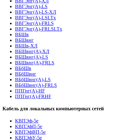
ВВГЭнг(A)-ХЛ
ВВГЭнг(А)-LS
ВВГЭнг(А)-LS-ХЛ
ВВГЭнг(А)-LSLTx
ВВГЭнг(А)-FRLS
ВВГЭнг(А)-FRLSLTx
ВБШв
ВБШвнг
ВБШв-ХЛ
ВБШвнг(A)-ХЛ
ВБШвнг(A)-LS
ВБШвнг(A)-FRLS
ВБбШв
ВБбШвнг
ВБбШвнг(A)-LS
ВБбШвнг(A)-FRLS
ППГнг(А)-HF
ППГнг(А)-FRHF
Кабель для локальных компьютерных сетей
КВПЭф-5е
КВПЭфП-5е
КВПЭфВП-5е
КВПЭфУ-5е