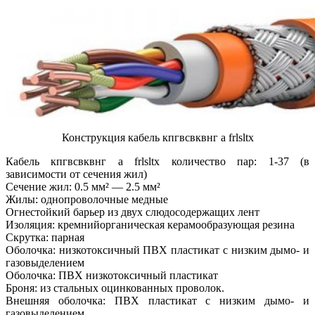
Конструкция кабель кпгвсвквнг а frlsltx
Кабель кпгвсвквнг а frlsltx количество пар: 1-37 (в
зависимости от сечения жил)
Сечение жил: 0.5 мм² — 2.5 мм²
Жилы: однопроволочные медные
Огнестойкий барьер из двух слюдосодержащих лент
Изоляция: кремнийорганическая керамообразующая резина
Скрутка: парная
Оболочка: низкотоксичный ПВХ пластикат с низким дымо- и
газовыделением
Оболочка: ПВХ низкотоксичный пластикат
Броня: из стальных оцинкованных проволок.
Внешняя оболочка: ПВХ пластикат с низким дымо- и
газовыделением