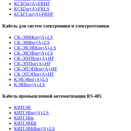
КСБГнг(А)-FRHF
КСБГнг(А)-FRLS
КСБГСнг(А)-FRHF
Кабель для систем электроники и электротехники
СК-ЭВВКнг(А)-LS
СК-ЭВВнг(А)-LS
СК-ЭВЭВКнг(А)-LS
СК-ЭВЭВнг(А)-LS
СК-ЭППКнг(А)-HF
СК-ЭППнг(А)-HF
СК-ЭПЭПКнг(А)-HF
СК-ЭПЭПнг(А)-HF
КЭВЭВнг(А)-LS
КЭВВнг(А)-LS
Кабель промышленной автоматизации RS-485
КИПЭВ
КИПЭВнг(А)-LS
КИПЭВм
КИПЭВБВ
КИПЭВБВнг(А)-LS