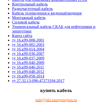
Контрольный кабель
Радиочастотный кабель
Кабель телевидения и видеонаблюдения
Монтажный кабель
Силовой кабель
Универсальный кабель СКАБ для нефтехимии и
энергетики
Карта сайта
ту 16.к99-008-2001
ту 16.к99-002-2003
ту 16.к99-014-2004
ту 16.к99-036-2007
ту 16.к99-037-2009
ту 16.к99-040-2009
ту 16.к99-046-2011
ту 16.к99-048-2012
ту 16.к99-058-2014
ту 27.32.13-096-47273194-2017
купить кабель
puls@pkf-energoregion.ru