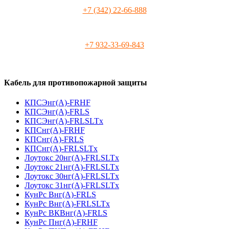
+7 (342) 22-66-888
+7 932-33-69-843
Кабель для противопожарной защиты
КПСЭнг(А)-FRHF
КПСЭнг(А)-FRLS
КПСЭнг(А)-FRLSLTx
КПСнг(А)-FRHF
КПСнг(А)-FRLS
КПСнг(А)-FRLSLTx
Лоутокс 20нг(А)-FRLSLTx
Лоутокс 21нг(А)-FRLSLTx
Лоутокс 30нг(А)-FRLSLTx
Лоутокс 31нг(А)-FRLSLTx
КунРс Внг(А)-FRLS
КунРс Внг(А)-FRLSLTx
КунРс ВКВнг(А)-FRLS
КунРс Пнг(А)-FRHF