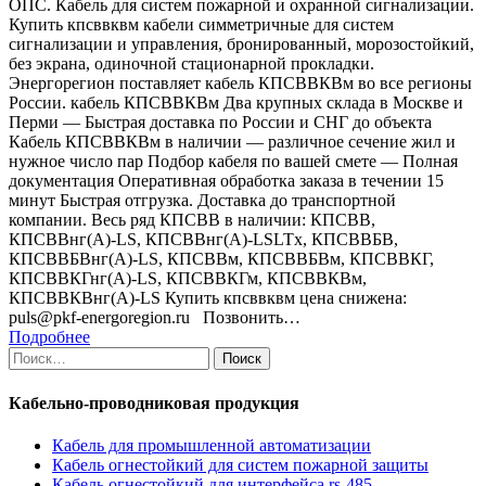
ОПС. Кабель для систем пожарной и охранной сигнализации.
Купить кпсввквм кабели симметричные для систем
сигнализации и управления, бронированный, морозостойкий,
без экрана, одиночной стационарной прокладки.
Энергорегион поставляет кабель КПСВВКВм во все регионы
России. кабель КПСВВКВм Два крупных склада в Москве и
Перми — Быстрая доставка по России и СНГ до объекта
Кабель КПСВВКВм в наличии — различное сечение жил и
нужное число пар Подбор кабеля по вашей смете — Полная
документация Оперативная обработка заказа в течении 15
минут Быстрая отгрузка. Доставка до транспортной
компании. Весь ряд КПСВВ в наличии: КПСВВ,
КПСВВнг(А)-LS, КПСВВнг(А)-LSLTx, КПСВВБВ,
КПСВВБВнг(А)-LS, КПСВВм, КПСВВБВм, КПСВВКГ,
КПСВВКГнг(А)-LS, КПСВВКГм, КПСВВКВм,
КПСВВКВнг(А)-LS Купить кпсввквм цена снижена:
puls@pkf-energoregion.ru Позвонить…
Подробнее
Найти:
Кабельно-проводниковая продукция
Кабель для промышленной автоматизации
Кабель огнестойкий для систем пожарной защиты
Кабель огнестойкий для интерфейса rs-485