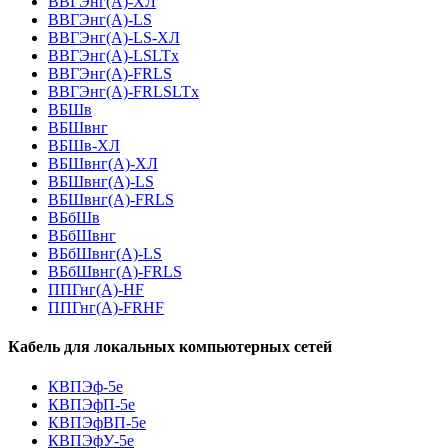
ВВГЭнг(A)-ХЛ
ВВГЭнг(А)-LS
ВВГЭнг(А)-LS-ХЛ
ВВГЭнг(А)-LSLTx
ВВГЭнг(А)-FRLS
ВВГЭнг(А)-FRLSLTx
ВБШв
ВБШвнг
ВБШв-ХЛ
ВБШвнг(A)-ХЛ
ВБШвнг(A)-LS
ВБШвнг(A)-FRLS
ВБбШв
ВБбШвнг
ВБбШвнг(A)-LS
ВБбШвнг(A)-FRLS
ППГнг(А)-HF
ППГнг(А)-FRHF
Кабель для локальных компьютерных сетей
КВПЭф-5е
КВПЭфП-5е
КВПЭфВП-5е
КВПЭфУ-5е