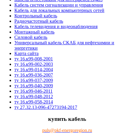
Кабель систем сигнализации и управления
Кабель для локальных компьютерных сетей
Контрольный кабель
Радиочастотный кабель
Кабель телевидения и видеонаблюдения
Монтажный кабель
Силовой кабель
Универсальный кабель СКАБ для нефтехимии и
энергетики
Карта сайта
ту 16.к99-008-2001
ту 16.к99-002-2003
ту 16.к99-014-2004
ту 16.к99-036-2007
ту 16.к99-037-2009
ту 16.к99-040-2009
ту 16.к99-046-2011
ту 16.к99-048-2012
ту 16.к99-058-2014
ту 27.32.13-096-47273194-2017
купить кабель
puls@pkf-energoregion.ru