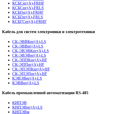
КСБСнг(А)-FRHF
КСБСнг(А)-FRLS
КСБГнг(А)-FRHF
КСБГнг(А)-FRLS
КСБГСнг(А)-FRHF
Кабель для систем электроники и электротехники
СК-ЭВВКнг(А)-LS
СК-ЭВВнг(А)-LS
СК-ЭВЭВКнг(А)-LS
СК-ЭВЭВнг(А)-LS
СК-ЭППКнг(А)-HF
СК-ЭППнг(А)-HF
СК-ЭПЭПКнг(А)-HF
СК-ЭПЭПнг(А)-HF
КЭВЭВнг(А)-LS
КЭВВнг(А)-LS
Кабель промышленной автоматизации RS-485
КИПЭВ
КИПЭВнг(А)-LS
КИПЭВм