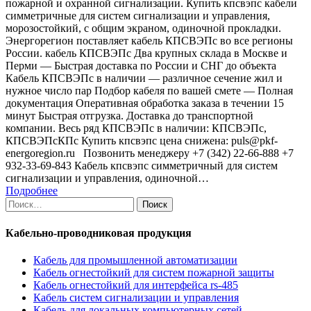
пожарной и охранной сигнализации. Купить кпсвэпс кабели
симметричные для систем сигнализации и управления,
морозостойкий, с общим экраном, одиночной прокладки.
Энергорегион поставляет кабель КПСВЭПс во все регионы
России. кабель КПСВЭПс Два крупных склада в Москве и
Перми — Быстрая доставка по России и СНГ до объекта
Кабель КПСВЭПс в наличии — различное сечение жил и
нужное число пар Подбор кабеля по вашей смете — Полная
документация Оперативная обработка заказа в течении 15
минут Быстрая отгрузка. Доставка до транспортной
компании. Весь ряд КПСВЭПс в наличии: КПСВЭПс,
КПСВЭПсКПс Купить кпсвэпс цена снижена: puls@pkf-
energoregion.ru Позвонить менеджеру +7 (342) 22-66-888 +7
932-33-69-843 Кабель кпсвэпс симметричный для систем
сигнализации и управления, одиночной…
Подробнее
Найти:
Кабельно-проводниковая продукция
Кабель для промышленной автоматизации
Кабель огнестойкий для систем пожарной защиты
Кабель огнестойкий для интерфейса rs-485
Кабель систем сигнализации и управления
Кабель для локальных компьютерных сетей