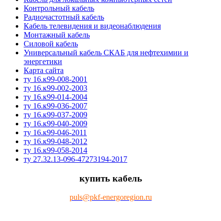
Контрольный кабель
Радиочастотный кабель
Кабель телевидения и видеонаблюдения
Монтажный кабель
Силовой кабель
Универсальный кабель СКАБ для нефтехимии и
энергетики
Карта сайта
ту 16.к99-008-2001
ту 16.к99-002-2003
ту 16.к99-014-2004
ту 16.к99-036-2007
ту 16.к99-037-2009
ту 16.к99-040-2009
ту 16.к99-046-2011
ту 16.к99-048-2012
ту 16.к99-058-2014
ту 27.32.13-096-47273194-2017
купить кабель
puls@pkf-energoregion.ru