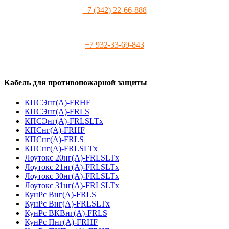
+7 (342) 22-66-888
+7 932-33-69-843
Кабель для противопожарной защиты
КПСЭнг(А)-FRHF
КПСЭнг(А)-FRLS
КПСЭнг(А)-FRLSLTx
КПСнг(А)-FRHF
КПСнг(А)-FRLS
КПСнг(А)-FRLSLTx
Лоутокс 20нг(А)-FRLSLTx
Лоутокс 21нг(А)-FRLSLTx
Лоутокс 30нг(А)-FRLSLTx
Лоутокс 31нг(А)-FRLSLTx
КунРс Внг(А)-FRLS
КунРс Внг(А)-FRLSLTx
КунРс ВКВнг(А)-FRLS
КунРс Пнг(А)-FRHF