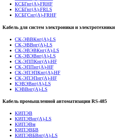
КСБГнг(А)-FRHF
КСБГнг(А)-FRLS
КСБГСнг(А)-FRHF
Кабель для систем электроники и электротехники
СК-ЭВВКнг(А)-LS
СК-ЭВВнг(А)-LS
СК-ЭВЭВКнг(А)-LS
СК-ЭВЭВнг(А)-LS
СК-ЭППКнг(А)-HF
СК-ЭППнг(А)-HF
СК-ЭПЭПКнг(А)-HF
СК-ЭПЭПнг(А)-HF
КЭВЭВнг(А)-LS
КЭВВнг(А)-LS
Кабель промышленной автоматизации RS-485
КИПЭВ
КИПЭВнг(А)-LS
КИПЭВм
КИПЭВБВ
КИПЭВБВнг(А)-LS