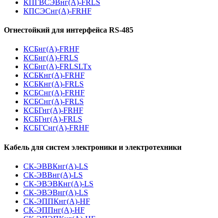
КПГВСЭВнг(А)-FRLS
КПСЭСнг(А)-FRHF
Огнестойкий для интерфейса RS-485
КСБнг(А)-FRHF
КСБнг(А)-FRLS
КСБнг(А)-FRLSLTx
КСБКнг(А)-FRHF
КСБКнг(А)-FRLS
КСБСнг(А)-FRHF
КСБСнг(А)-FRLS
КСБГнг(А)-FRHF
КСБГнг(А)-FRLS
КСБГСнг(А)-FRHF
Кабель для систем электроники и электротехники
СК-ЭВВКнг(А)-LS
СК-ЭВВнг(А)-LS
СК-ЭВЭВКнг(А)-LS
СК-ЭВЭВнг(А)-LS
СК-ЭППКнг(А)-HF
СК-ЭППнг(А)-HF