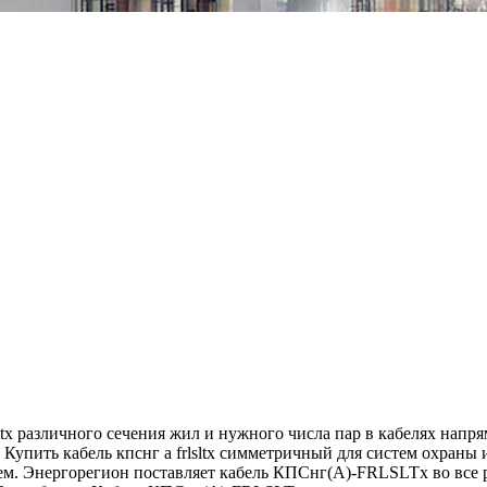
tx различного сечения жил и нужного числа пар в кабелях напр
Купить кабель кпснг а frlsltx симметричный для систем охраны
м. Энергорегион поставляет кабель КПСнг(А)-FRLSLTx во все