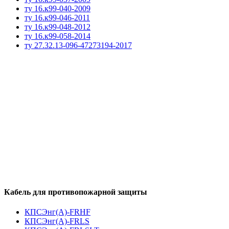
ту 16.к99-040-2009
ту 16.к99-046-2011
ту 16.к99-048-2012
ту 16.к99-058-2014
ту 27.32.13-096-47273194-2017
Кабель для противопожарной защиты
КПСЭнг(А)-FRHF
КПСЭнг(А)-FRLS