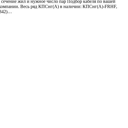
сечение жил и нужное число пар Подбор кабеля по вашей
й компании. Весь ряд КПСнг(А) в наличии: КПСнг(А)-FRHF,
(342)…