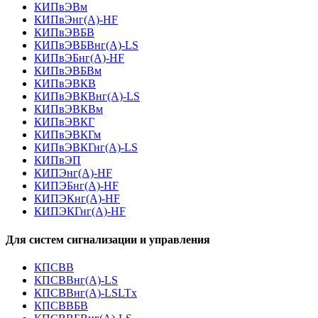
КИПвЭВм
КИПвЭнг(А)-HF
КИПвЭВБВ
КИПвЭВБВнг(А)-LS
КИПвЭБнг(А)-HF
КИПвЭВБВм
КИПвЭВКВ
КИПвЭВКВнг(А)-LS
КИПвЭВКВм
КИПвЭВКГ
КИПвЭВКГм
КИПвЭВКГнг(А)-LS
КИПвЭП
КИПЭнг(А)-HF
КИПЭБнг(А)-HF
КИПЭКнг(А)-HF
КИПЭКГнг(А)-HF
Для систем сигнализации и управления
КПСВВ
КПСВВнг(А)-LS
КПСВВнг(А)-LSLTx
КПСВВБВ