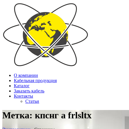
О компании
Кабельная продукция
Каталог
Заказать кабель
Контакты
Статьи
Метка:
кпснг а frlsltx