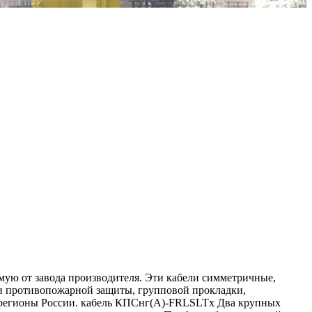
ямую от завода производителя. Эти кабели симметричные,
 и противопожарной защиты, групповой прокладки,
 регионы России. кабель КПСнг(А)-FRLSLTx Два крупных