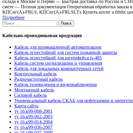
склада в Москве и Перми — Быстрая доставка по России и СН
смете — Полная документация Оперативная обработка заказа в
КПСнг(А)-FRLS, КПСнг(А)-FRLSLTx Купить кпснг а frlsltx цен
Подробнее
Найти:
Кабельно-проводниковая продукция
Кабель для промышленной автоматизации
Кабель огнестойкий для систем пожарной защиты
Кабель огнестойкий для интерфейса rs-485
Кабель систем сигнализации и управления
Кабель для локальных компьютерных сетей
Контрольный кабель
Радиочастотный кабель
Кабель телевидения и видеонаблюдения
Монтажный кабель
Силовой кабель
Универсальный кабель СКАБ для нефтехимии и энергет
Карта сайта
ту 16.к99-008-2001
ту 16.к99-002-2003
ту 16.к99-014-2004
ту 16.к99-036-2007
ту 16.к99-037-2009