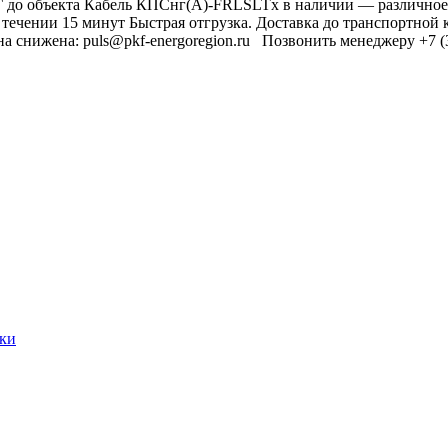
Г до объекта Кабель КПСнг(А)-FRLSLTx в наличии — различное 
 течении 15 минут Быстрая отгрузка. Доставка до транспортно
а снижена: puls@pkf-energoregion.ru Позвонить менеджеру +7 
ики