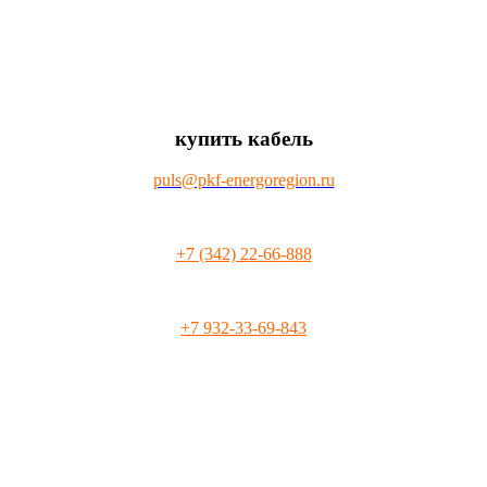
купить кабель
puls@pkf-energoregion.ru
+7 (342) 22-66-888
+7 932-33-69-843