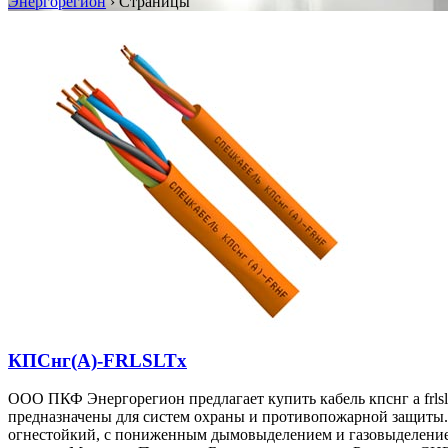
Энергорегион
›
Страницы
КПСнг(А)-FRLSLTx
ООО ПКФ Энергорегион предлагает купить кабель кпснг а frlsl
предназначены для систем охраны и противопожарной защиты. 
огнестойкий, с пониженным дымовыделением и газовыделение