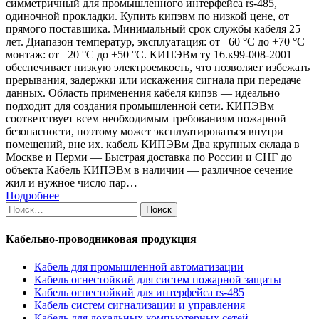
симметричный для промышленного интерфейса rs-485,
одиночной прокладки. Купить кипэвм по низкой цене, от
прямого поставщика. Минимальный срок службы кабеля 25
лет. Диапазон температур, эксплуатация: от –60 °С до +70 °С
монтаж: от –20 °С до +50 °С. КИПЭВм ту 16.к99-008-2001
обеспечивает низкую электроемкость, что позволяет избежать
прерывания, задержки или искажения сигнала при передаче
данных. Область применения кабеля кипэв — идеально
подходит для создания промышленной сети. КИПЭВм
соответствует всем необходимым требованиям пожарной
безопасности, поэтому может эксплуатироваться внутри
помещений, вне их. кабель КИПЭВм Два крупных склада в
Москве и Перми — Быстрая доставка по России и СНГ до
объекта Кабель КИПЭВм в наличии — различное сечение
жил и нужное число пар…
Подробнее
Найти:
Кабельно-проводниковая продукция
Кабель для промышленной автоматизации
Кабель огнестойкий для систем пожарной защиты
Кабель огнестойкий для интерфейса rs-485
Кабель систем сигнализации и управления
Кабель для локальных компьютерных сетей