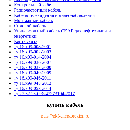
Контрольный кабель
Радиочастотный кабель
Кабель телевидения и видеонаблюдения
Монтажный кабель
Силовой кабель
Универсальный кабель СКАБ для нефтехимии и
энергетики
Карта сайта
ту 16.к99-008-2001
ту 16.к99-002-2003
ту 16.к99-014-2004
ту 16.к99-036-2007
ту 16.к99-037-2009
ту 16.к99-040-2009
ту 16.к99-046-2011
ту 16.к99-048-2012
ту 16.к99-058-2014
ту 27.32.13-096-47273194-2017
купить кабель
puls@pkf-energoregion.ru