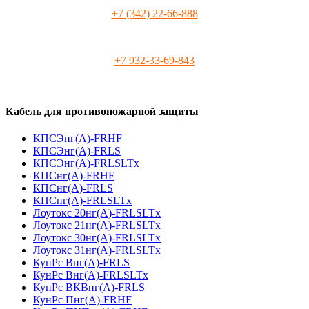
+7 (342) 22-66-888
+7 932-33-69-843
Кабель для противопожарной защиты
КПСЭнг(А)-FRHF
КПСЭнг(А)-FRLS
КПСЭнг(А)-FRLSLTx
КПСнг(А)-FRHF
КПСнг(А)-FRLS
КПСнг(А)-FRLSLTx
Лоутокс 20нг(А)-FRLSLTx
Лоутокс 21нг(А)-FRLSLTx
Лоутокс 30нг(А)-FRLSLTx
Лоутокс 31нг(А)-FRLSLTx
КунРс Внг(А)-FRLS
КунРс Внг(А)-FRLSLTx
КунРс ВКВнг(А)-FRLS
КунРс Пнг(А)-FRHF