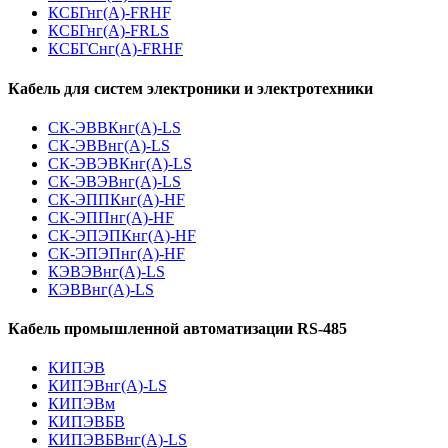
КСБГнг(А)-FRHF
КСБГнг(А)-FRLS
КСБГСнг(А)-FRHF
Кабель для систем электроники и электротехники
СК-ЭВВКнг(А)-LS
СК-ЭВВнг(А)-LS
СК-ЭВЭВКнг(А)-LS
СК-ЭВЭВнг(А)-LS
СК-ЭППКнг(А)-HF
СК-ЭППнг(А)-HF
СК-ЭПЭПКнг(А)-HF
СК-ЭПЭПнг(А)-HF
КЭВЭВнг(А)-LS
КЭВВнг(А)-LS
Кабель промышленной автоматизации RS-485
КИПЭВ
КИПЭВнг(А)-LS
КИПЭВм
КИПЭВБВ
КИПЭВБВнг(А)-LS