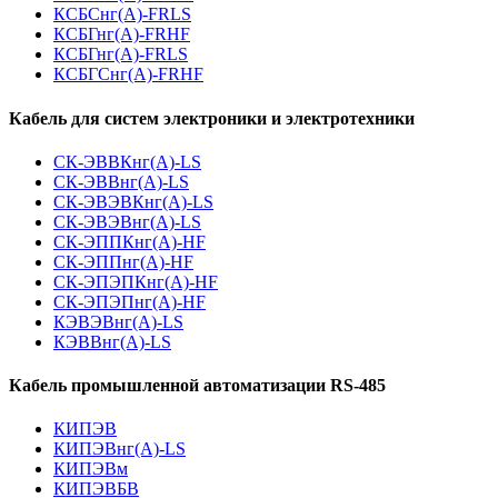
КСБСнг(А)-FRLS
КСБГнг(А)-FRHF
КСБГнг(А)-FRLS
КСБГСнг(А)-FRHF
Кабель для систем электроники и электротехники
СК-ЭВВКнг(А)-LS
СК-ЭВВнг(А)-LS
СК-ЭВЭВКнг(А)-LS
СК-ЭВЭВнг(А)-LS
СК-ЭППКнг(А)-HF
СК-ЭППнг(А)-HF
СК-ЭПЭПКнг(А)-HF
СК-ЭПЭПнг(А)-HF
КЭВЭВнг(А)-LS
КЭВВнг(А)-LS
Кабель промышленной автоматизации RS-485
КИПЭВ
КИПЭВнг(А)-LS
КИПЭВм
КИПЭВБВ