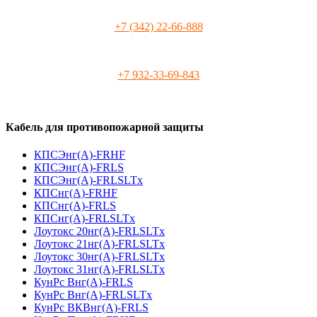
+7 (342) 22-66-888
+7 932-33-69-843
Кабель для противопожарной защиты
КПСЭнг(А)-FRHF
КПСЭнг(А)-FRLS
КПСЭнг(А)-FRLSLTx
КПСнг(А)-FRHF
КПСнг(А)-FRLS
КПСнг(А)-FRLSLTx
Лоутокс 20нг(А)-FRLSLTx
Лоутокс 21нг(А)-FRLSLTx
Лоутокс 30нг(А)-FRLSLTx
Лоутокс 31нг(А)-FRLSLTx
КунРс Внг(А)-FRLS
КунРс Внг(А)-FRLSLTx
КунРс ВКВнг(А)-FRLS