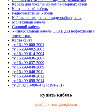
Кабель для локальных компьютерных сетей
Контрольный кабель
Радиочастотный кабель
Кабель телевидения и видеонаблюдения
Монтажный кабель
Силовой кабель
Универсальный кабель СКАБ для нефтехимии и
энергетики
Карта сайта
ту 16.к99-008-2001
ту 16.к99-002-2003
ту 16.к99-014-2004
ту 16.к99-036-2007
ту 16.к99-037-2009
ту 16.к99-040-2009
ту 16.к99-046-2011
ту 16.к99-048-2012
ту 16.к99-058-2014
ту 27.32.13-096-47273194-2017
купить кабель
puls@pkf-energoregion.ru