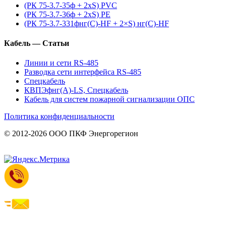
(РК 75-3.7-35ф + 2xS) PVC
(РК 75-3.7-36ф + 2xS) PE
(РК 75-3.7-331фнг(С)-HF + 2×S) нг(С)-HF
Кабель — Статьи
Линии и сети RS-485
Разводка сети интерфейса RS-485
Спецкабель
КВПЭфнг(А)-LS, Спецкабель
Кабель для систем пожарной сигнализации ОПС
Политика конфиденциальности
© 2012-2026 ООО ПКФ Энергорегион