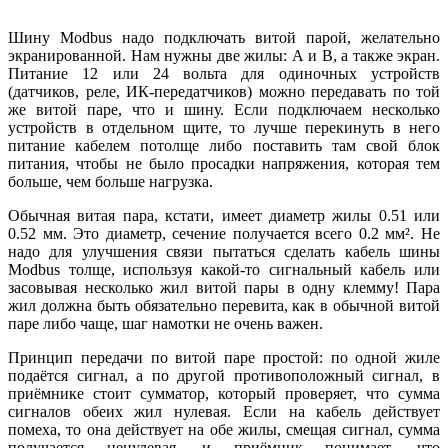
Шину Modbus надо подключать витой парой, желательно
экранированной. Нам нужны две жилы: А и B, а также экран.
Питание 12 или 24 вольта для одиночных устройств
(датчиков, реле, ИК-передатчиков) можно передавать по той
же витой паре, что и шину. Если подключаем несколько
устройств в отдельном щите, то лучше перекинуть в него
питание кабелем потолще либо поставить там свой блок
питания, чтобы не было просадки напряжения, которая тем
больше, чем больше нагрузка.
Обычная витая пара, кстати, имеет диаметр жилы 0.51 или
0.52 мм. Это диаметр, сечение получается всего 0.2 мм². Не
надо для улучшения связи пытаться сделать кабель шины
Modbus толще, используя какой-то сигнальный кабель или
засовывая несколько жил витой пары в одну клемму! Пара
жил должна быть обязательно перевита, как в обычной витой
паре либо чаще, шаг намотки не очень важен.
Принцип передачи по витой паре простой: по одной жиле
подаётся сигнал, а по другой противоположный сигнал, в
приёмнике стоит сумматор, который проверяет, что сумма
сигналов обеих жил нулевая. Если на кабель действует
помеха, то она действует на обе жилы, смещая сигнал, сумма
получается ненулевая, и приёмник понимает, что