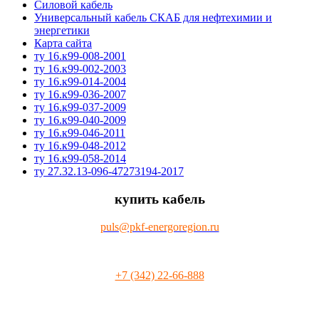
Силовой кабель
Универсальный кабель СКАБ для нефтехимии и
энергетики
Карта сайта
ту 16.к99-008-2001
ту 16.к99-002-2003
ту 16.к99-014-2004
ту 16.к99-036-2007
ту 16.к99-037-2009
ту 16.к99-040-2009
ту 16.к99-046-2011
ту 16.к99-048-2012
ту 16.к99-058-2014
ту 27.32.13-096-47273194-2017
купить кабель
puls@pkf-energoregion.ru
+7 (342) 22-66-888