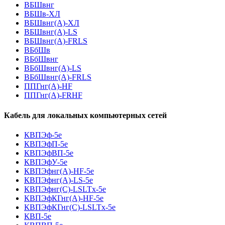
ВБШвнг
ВБШв-ХЛ
ВБШвнг(A)-ХЛ
ВБШвнг(A)-LS
ВБШвнг(A)-FRLS
ВБбШв
ВБбШвнг
ВБбШвнг(A)-LS
ВБбШвнг(A)-FRLS
ППГнг(А)-HF
ППГнг(А)-FRHF
Кабель для локальных компьютерных сетей
КВПЭф-5е
КВПЭфП-5е
КВПЭфВП-5е
КВПЭфУ-5е
КВПЭфнг(А)-HF-5е
КВПЭфнг(А)-LS-5е
КВПЭфнг(С)-LSLTx-5е
КВПЭфКГнг(А)-HF-5е
КВПЭфКГнг(С)-LSLTx-5е
КВП-5е