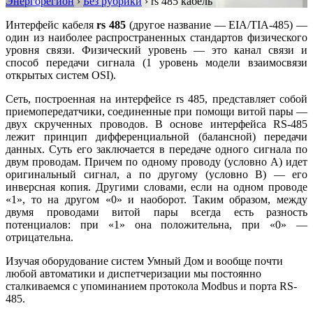
Энергорегион
›
Без рубрики
›
rs 485 кабель
Интерфейс кабеля
rs 485
(другое название — EIA/TIA-485) —
один из наиболее распространенных стандартов физического
уровня связи. Физический уровень — это канал связи и
способ передачи сигнала (1 уровень модели взаимосвязи
открытых систем OSI).
Сеть, построенная на интерфейсе rs 485, представляет собой
приемопередатчики, соединенные при помощи витой пары —
двух скрученных проводов. В основе интерфейса RS-485
лежит принцип дифференциальной (балансной) передачи
данных. Суть его заключается в передаче одного сигнала по
двум проводам. Причем по одному проводу (условно A) идет
оригинальный сигнал, а по другому (условно B) — его
инверсная копия. Другими словами, если на одном проводе
«1», то на другом «0» и наоборот. Таким образом, между
двумя проводами витой пары всегда есть разность
потенциалов: при «1» она положительна, при «0» —
отрицательна.
Изучая оборудование систем Умный Дом и вообще почти
любой автоматики и диспетчеризации мы постоянно
сталкиваемся с упоминанием протокола Modbus и порта RS-
485.