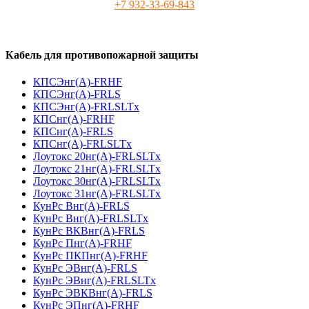
+7 932-33-69-843
Кабель для противопожарной защиты
КПСЭнг(А)-FRHF
КПСЭнг(А)-FRLS
КПСЭнг(А)-FRLSLTx
КПСнг(А)-FRHF
КПСнг(А)-FRLS
КПСнг(А)-FRLSLTx
Лоутокс 20нг(А)-FRLSLTx
Лоутокс 21нг(А)-FRLSLTx
Лоутокс 30нг(А)-FRLSLTx
Лоутокс 31нг(А)-FRLSLTx
КунРс Внг(А)-FRLS
КунРс Внг(А)-FRLSLTx
КунРс ВКВнг(А)-FRLS
КунРс Пнг(А)-FRHF
КунРс ПКПнг(А)-FRHF
КунРс ЭВнг(А)-FRLS
КунРс ЭВнг(А)-FRLSLTx
КунРс ЭВКВнг(А)-FRLS
КунРс ЭПнг(А)-FRHF