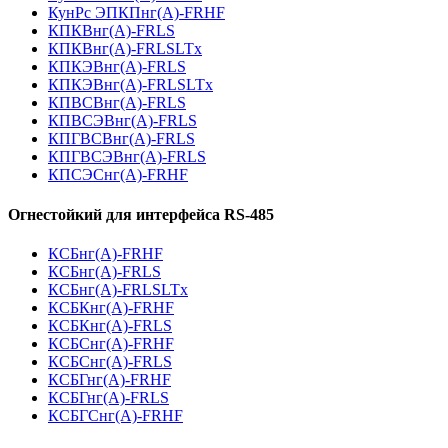
КунРс ЭПКПнг(А)-FRHF
КПКВнг(А)-FRLS
КПКВнг(А)-FRLSLTx
КПКЭВнг(А)-FRLS
КПКЭВнг(А)-FRLSLTx
КПВСВнг(А)-FRLS
КПВСЭВнг(А)-FRLS
КПГВСВнг(А)-FRLS
КПГВСЭВнг(А)-FRLS
КПСЭСнг(А)-FRHF
Огнестойкий для интерфейса RS-485
КСБнг(А)-FRHF
КСБнг(А)-FRLS
КСБнг(А)-FRLSLTx
КСБКнг(А)-FRHF
КСБКнг(А)-FRLS
КСБСнг(А)-FRHF
КСБСнг(А)-FRLS
КСБГнг(А)-FRHF
КСБГнг(А)-FRLS
КСБГСнг(А)-FRHF