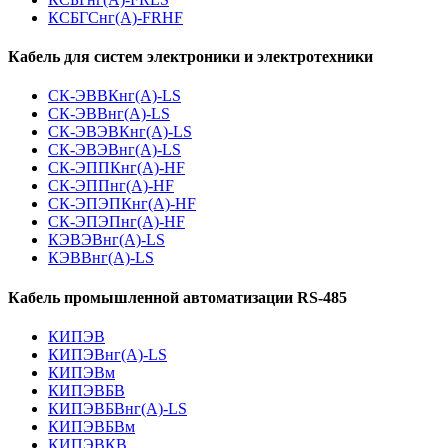
КСБГСнг(А)-FRHF
Кабель для систем электроники и электротехники
СК-ЭВВКнг(А)-LS
СК-ЭВВнг(А)-LS
СК-ЭВЭВКнг(А)-LS
СК-ЭВЭВнг(А)-LS
СК-ЭППКнг(А)-HF
СК-ЭППнг(А)-HF
СК-ЭПЭПКнг(А)-HF
СК-ЭПЭПнг(А)-HF
КЭВЭВнг(А)-LS
КЭВВнг(А)-LS
Кабель промышленной автоматизации RS-485
КИПЭВ
КИПЭВнг(А)-LS
КИПЭВм
КИПЭВБВ
КИПЭВБВнг(А)-LS
КИПЭВБВм
КИПЭВКВ