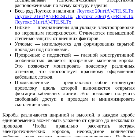
расположенными по всему контуру изделия.
Весь ряд Лоутокс в наличии:
Лоутокс 20нг(А)-FRLSLTx
,
Лоутокс 21нг(А)-FRLSLTx
,
Лоутокс 30нг(А)-FRLSLTx
,
Лоутокс 31нг(А)-FRLSLTx
Гибкие — предназначены для укладки электропроводки
по неровным поверхностям. Отличаются повышенной
степенью защиты от внешних факторов.
Угловые — используются для формирования скрытой
проводки под потолками.
Прозрачные с подсветкой — главной конструктивной
особенностью является прозрачный материал короба.
Это позволяет монтировать подсветку различных
оттенков, что способствует красивому оформлению
кабельных лотков.
Промышленные — представляют собой натянутую
проволоку, вдоль которой выполняется открытая
фиксация кабельных линий. Это позволяет получить
свободный доступ к проводам и минимизировать
скопление пыли.
Коробы различаются шириной и высотой, в каждом коробе
единовременно может быть уложено от одного до нескольких
проводов. Чтобы правильно рассчитать метраж
электротехнических коробов, необходимое количество
доборов, надо создать проект электропроводки. Выбирая