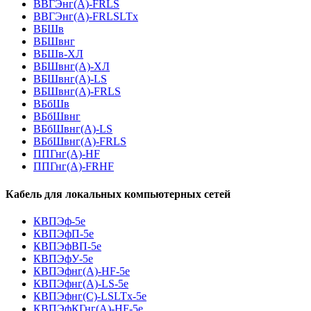
ВВГЭнг(А)-FRLS
ВВГЭнг(А)-FRLSLTx
ВБШв
ВБШвнг
ВБШв-ХЛ
ВБШвнг(A)-ХЛ
ВБШвнг(A)-LS
ВБШвнг(A)-FRLS
ВБбШв
ВБбШвнг
ВБбШвнг(A)-LS
ВБбШвнг(A)-FRLS
ППГнг(А)-HF
ППГнг(А)-FRHF
Кабель для локальных компьютерных сетей
КВПЭф-5е
КВПЭфП-5е
КВПЭфВП-5е
КВПЭфУ-5е
КВПЭфнг(А)-HF-5е
КВПЭфнг(А)-LS-5е
КВПЭфнг(С)-LSLTx-5е
КВПЭфКГнг(А)-HF-5е