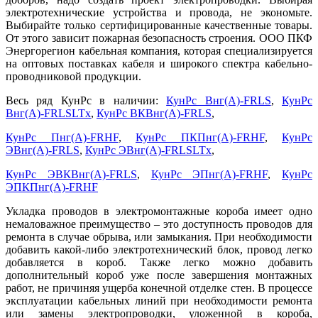
электротехнические устройства и провода, не экономьте.
Выбирайте только сертифицированные качественные товары.
От этого зависит пожарная безопасность строения. ООО ПКФ
Энергорегион кабельная компания, которая специализируется
на оптовых поставках кабеля и широкого спектра кабельно-
проводниковой продукции.
Весь ряд КунРс в наличии:
КунРс Внг(А)-FRLS
,
КунРс
Внг(А)-FRLSLTx
,
КунРс ВКВнг(А)-FRLS
,
КунРс Пнг(А)-FRHF
,
КунРс ПКПнг(А)-FRHF
,
КунРс
ЭВнг(А)-FRLS
,
КунРс ЭВнг(А)-FRLSLTx
,
КунРс ЭВКВнг(А)-FRLS
,
КунРс ЭПнг(А)-FRHF
,
КунРс
ЭПКПнг(А)-FRHF
Укладка проводов в электромонтажные короба имеет одно
немаловажное преимущество – это доступность проводов для
ремонта в случае обрыва, или замыкания. При необходимости
добавить какой-либо электротехнический блок, провод легко
добавляется в короб. Также легко можно добавить
дополнительный короб уже после завершения монтажных
работ, не причиняя ущерба конечной отделке стен. В процессе
эксплуатации кабельных линий при необходимости ремонта
или замены электропроводки, уложенной в короба,