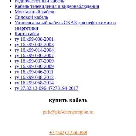
Радиочастотный кабель
Кабель телевидения и видеонаблюдения
Монтажный кабель
Силовой кабель
Универсальный кабель СКАБ для нефтехимии и
энергетики
Карта сайта
ту 16.к99-008-2001
ту 16.к99-002-2003
ту 16.к99-014-2004
ту 16.к99-036-2007
ту 16.к99-037-2009
ту 16.к99-040-2009
ту 16.к99-046-2011
ту 16.к99-048-2012
ту 16.к99-058-2014
ту 27.32.13-096-47273194-2017
купить кабель
puls@pkf-energoregion.ru
+7 (342) 22-66-888