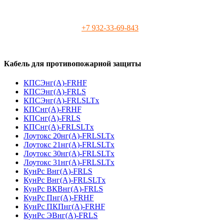
+7 932-33-69-843
Кабель для противопожарной защиты
КПСЭнг(А)-FRHF
КПСЭнг(А)-FRLS
КПСЭнг(А)-FRLSLTx
КПСнг(А)-FRHF
КПСнг(А)-FRLS
КПСнг(А)-FRLSLTx
Лоутокс 20нг(А)-FRLSLTx
Лоутокс 21нг(А)-FRLSLTx
Лоутокс 30нг(А)-FRLSLTx
Лоутокс 31нг(А)-FRLSLTx
КунРс Внг(А)-FRLS
КунРс Внг(А)-FRLSLTx
КунРс ВКВнг(А)-FRLS
КунРс Пнг(А)-FRHF
КунРс ПКПнг(А)-FRHF
КунРс ЭВнг(А)-FRLS