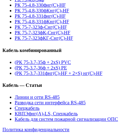
РК 75-4.8-330фнг(С)-HF
РК 75-4.8-330фКнг(С)-HF
РК 75-4.8-331фнг(С)-HF
РК 75-4.8-331фКнг(С)-HF
РК 75-7-323ф-Снг(С)-HF
РК 75-7-323фК-Снг(С)-HF
РК 75-7-323фКГ-Снг(С)-HF
Кабель комбинированный
(РК 75-3.7-35ф + 2xS) PVC
(РК 75-3.7-36ф + 2xS) PE
(РК 75-3.7-331фнг(С)-HF + 2×S) нг(С)-HF
Кабель — Статьи
Линии и сети RS-485
Разводка сети интерфейса RS-485
Спецкабель
КВПЭфнг(А)-LS, Спецкабель
Кабель для систем пожарной сигнализации ОПС
Политика конфиденциальности