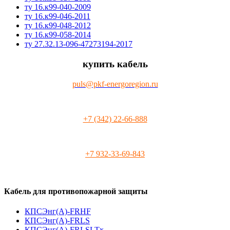
ту 16.к99-040-2009
ту 16.к99-046-2011
ту 16.к99-048-2012
ту 16.к99-058-2014
ту 27.32.13-096-47273194-2017
купить кабель
puls@pkf-energoregion.ru
+7 (342) 22-66-888
+7 932-33-69-843
Кабель для противопожарной защиты
КПСЭнг(А)-FRHF
КПСЭнг(А)-FRLS
КПСЭнг(А)-FRLSLTx