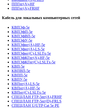
ППГнг(А)-HF
ППГнг(А)-FRHF
Кабель для локальных компьютерных сетей
КВПЭф-5е
КВПЭфП-5е
КВПЭфВП-5е
КВПЭфУ-5е
КВПЭфнг(А)-HF-5е
КВПЭфнг(А)-LS-5е
КВПЭфнг(С)-LSLTx-5е
КВПЭфКГнг(А)-HF-5е
КВПЭфКГнг(С)-LSLTx-5е
КВП-5е
КВПВП-5е
КВПП-5е
КВПУ-5е
КВПнг(А)-LS-5е
КВПнг(А)-HF-5е
КВПнг(С)-LSLTx-5е
СПЕЦЛАН FTP-5нг(А)-FRHF
СПЕЦЛАН FTP-5нг(D)-FRLS
СПЕЦЛАН U/UTP Cat 5e PE