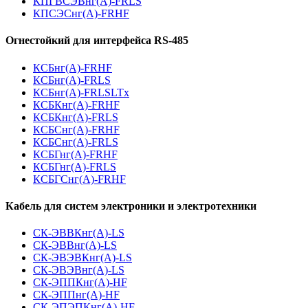
КПГВСЭВнг(А)-FRLS
КПСЭСнг(А)-FRHF
Огнестойкий для интерфейса RS-485
КСБнг(А)-FRHF
КСБнг(А)-FRLS
КСБнг(А)-FRLSLTx
КСБКнг(А)-FRHF
КСБКнг(А)-FRLS
КСБСнг(А)-FRHF
КСБСнг(А)-FRLS
КСБГнг(А)-FRHF
КСБГнг(А)-FRLS
КСБГСнг(А)-FRHF
Кабель для систем электроники и электротехники
СК-ЭВВКнг(А)-LS
СК-ЭВВнг(А)-LS
СК-ЭВЭВКнг(А)-LS
СК-ЭВЭВнг(А)-LS
СК-ЭППКнг(А)-HF
СК-ЭППнг(А)-HF
СК-ЭПЭПКнг(А)-HF