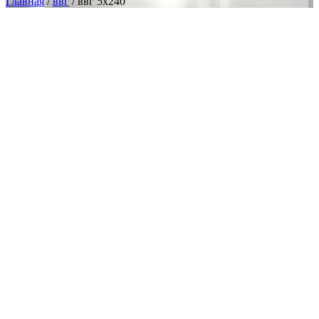
Главная
/
ввг
/ ввг 5х240