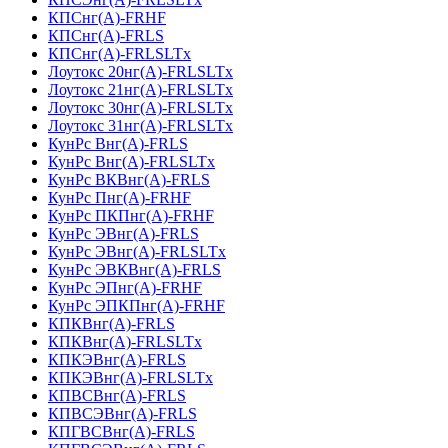
КПСнг(А)-FRHF
КПСнг(А)-FRLS
КПСнг(А)-FRLSLTx
Лоутокс 20нг(А)-FRLSLTx
Лоутокс 21нг(А)-FRLSLTx
Лоутокс 30нг(А)-FRLSLTx
Лоутокс 31нг(А)-FRLSLTx
КунРс Внг(А)-FRLS
КунРс Внг(А)-FRLSLTx
КунРс ВКВнг(А)-FRLS
КунРс Пнг(А)-FRHF
КунРс ПКПнг(А)-FRHF
КунРс ЭВнг(А)-FRLS
КунРс ЭВнг(А)-FRLSLTx
КунРс ЭВКВнг(А)-FRLS
КунРс ЭПнг(А)-FRHF
КунРс ЭПКПнг(А)-FRHF
КПКВнг(А)-FRLS
КПКВнг(А)-FRLSLTx
КПКЭВнг(А)-FRLS
КПКЭВнг(А)-FRLSLTx
КПВСВнг(А)-FRLS
КПВСЭВнг(А)-FRLS
КПГВСВнг(А)-FRLS