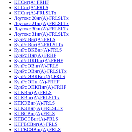
КПСнг(А)-FRHF
КПСнг(А)-FRLS
КПСнг(А)-FRLSLTx
Лоутокс 20нг(А)-FRLSLTx
Лоутокс 21нг(А)-FRLSLTx
Лоутокс 30нг(А)-FRLSLTx
Лоутокс 31нг(А)-FRLSLTx
КунРс Внг(А)-FRLS
КунРс Внг(А)-FRLSLTx
КунРс ВКВнг(А)-FRLS
КунРс Пнг(А)-FRHF
КунРс ПКПнг(А)-FRHF
КунРс ЭВнг(А)-FRLS
КунРс ЭВнг(А)-FRLSLTx
КунРс ЭВКВнг(А)-FRLS
КунРс ЭПнг(А)-FRHF
КунРс ЭПКПнг(А)-FRHF
КПКВнг(А)-FRLS
КПКВнг(А)-FRLSLTx
КПКЭВнг(А)-FRLS
КПКЭВнг(А)-FRLSLTx
КПВСВнг(А)-FRLS
КПВСЭВнг(А)-FRLS
КПГВСВнг(А)-FRLS
КПГВСЭВнг(А)-FRLS