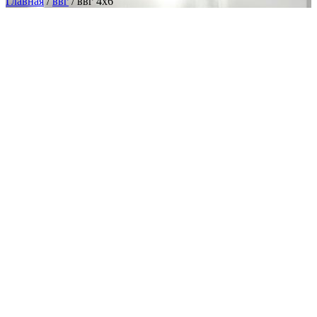
Главная
/
ввг
/ ввг 4х6