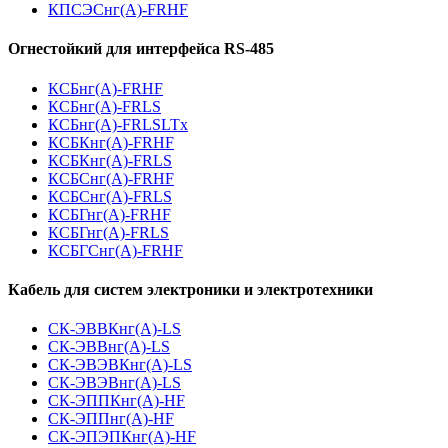
КПСЭСнг(А)-FRHF
Огнестойкий для интерфейса RS-485
КСБнг(А)-FRHF
КСБнг(А)-FRLS
КСБнг(А)-FRLSLTx
КСБКнг(А)-FRHF
КСБКнг(А)-FRLS
КСБСнг(А)-FRHF
КСБСнг(А)-FRLS
КСБГнг(А)-FRHF
КСБГнг(А)-FRLS
КСБГСнг(А)-FRHF
Кабель для систем электроники и электротехники
СК-ЭВВКнг(А)-LS
СК-ЭВВнг(А)-LS
СК-ЭВЭВКнг(А)-LS
СК-ЭВЭВнг(А)-LS
СК-ЭППКнг(А)-HF
СК-ЭППнг(А)-HF
СК-ЭПЭПКнг(А)-HF