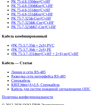
РК 75-4.8-330фнг(С)-HF
РК 75-4.8-330фКнг(С)-HF
РК 75-4.8-331фнг(С)-HF
РК 75-4.8-331фКнг(С)-HF
РК 75-7-323ф-Снг(С)-HF
РК 75-7-323фК-Снг(С)-HF
РК 75-7-323фКГ-Снг(С)-HF
Кабель комбинированный
(РК 75-3.7-35ф + 2xS) PVC
(РК 75-3.7-36ф + 2xS) PE
(РК 75-3.7-331фнг(С)-HF + 2×S) нг(С)-HF
Кабель — Статьи
Линии и сети RS-485
Разводка сети интерфейса RS-485
Спецкабель
КВПЭфнг(А)-LS, Спецкабель
Кабель для систем пожарной сигнализации ОПС
Политика конфиденциальности
© 2012-2026 ООО ПКФ Энергорегион