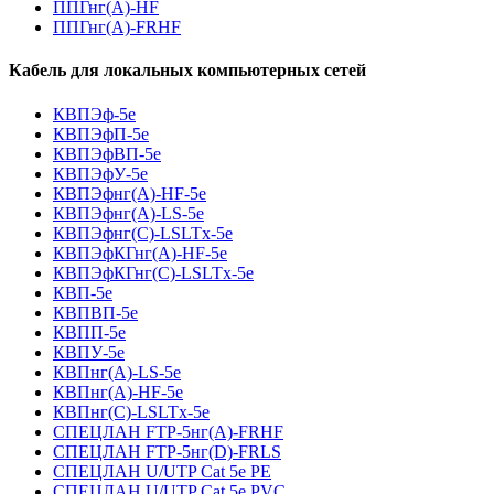
ППГнг(А)-HF
ППГнг(А)-FRHF
Кабель для локальных компьютерных сетей
КВПЭф-5е
КВПЭфП-5е
КВПЭфВП-5е
КВПЭфУ-5е
КВПЭфнг(А)-HF-5е
КВПЭфнг(А)-LS-5е
КВПЭфнг(С)-LSLTx-5е
КВПЭфКГнг(А)-HF-5е
КВПЭфКГнг(С)-LSLTx-5е
КВП-5е
КВПВП-5е
КВПП-5е
КВПУ-5е
КВПнг(А)-LS-5е
КВПнг(А)-HF-5е
КВПнг(С)-LSLTx-5е
СПЕЦЛАН FTP-5нг(А)-FRHF
СПЕЦЛАН FTP-5нг(D)-FRLS
СПЕЦЛАН U/UTP Cat 5e PE
СПЕЦЛАН U/UTP Cat 5e PVC