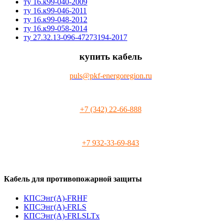
ту 16.к99-040-2009
ту 16.к99-046-2011
ту 16.к99-048-2012
ту 16.к99-058-2014
ту 27.32.13-096-47273194-2017
купить кабель
puls@pkf-energoregion.ru
+7 (342) 22-66-888
+7 932-33-69-843
Кабель для противопожарной защиты
КПСЭнг(А)-FRHF
КПСЭнг(А)-FRLS
КПСЭнг(А)-FRLSLTx