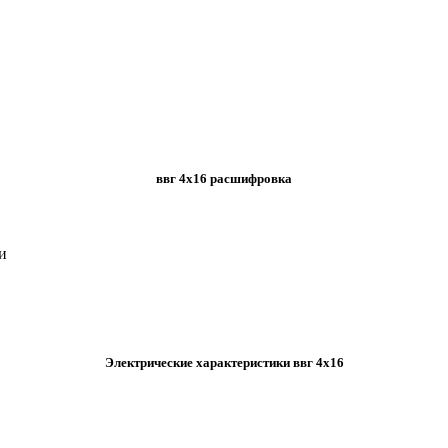
ввг 4х16 расшифровка
и
Электрические характеристики ввг 4х16