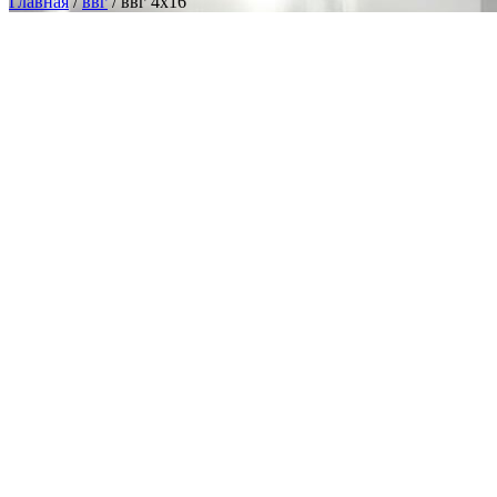
Главная
/
ввг
/ ввг 4х16