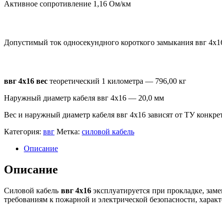
Активное сопротивление 1,16 Ом/км
Допустимый ток односекундного короткого замыкания ввг 4х1
ввг 4х16 вес
теоретический 1 километра —
796,00 кг
Наружный диаметр кабеля ввг 4х16 — 20,0 мм
Вес и наружный диаметр кабеля ввг 4х16 зависят от ТУ конкре
Категория:
ввг
Метка:
силовой кабель
Описание
Описание
Силовой кабель
ввг 4х16
эксплуатируется при прокладке, заме
требованиям к пожарной и электрической безопасности, харак