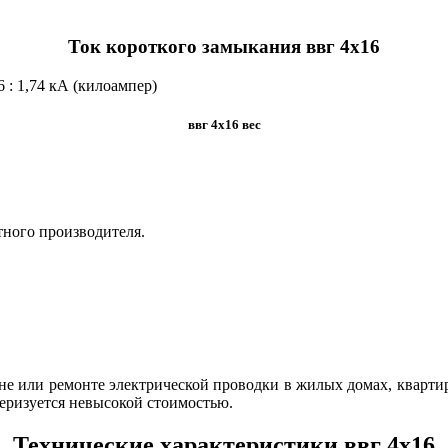
Ток короткого замыкания ввг 4х16
6 :
1,74 кА (килоампер)
ввг 4х16 вес
тного производителя.
не или ремонте электрической проводки в жилых домах, кварти
теризуется невысокой стоимостью.
Технические характеристики ввг 4х16