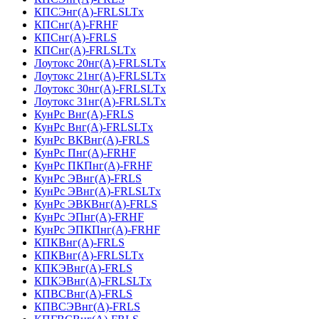
КПСЭнг(А)-FRLSLTx
КПСнг(А)-FRHF
КПСнг(А)-FRLS
КПСнг(А)-FRLSLTx
Лоутокс 20нг(А)-FRLSLTx
Лоутокс 21нг(А)-FRLSLTx
Лоутокс 30нг(А)-FRLSLTx
Лоутокс 31нг(А)-FRLSLTx
КунРс Внг(А)-FRLS
КунРс Внг(А)-FRLSLTx
КунРс ВКВнг(А)-FRLS
КунРс Пнг(А)-FRHF
КунРс ПКПнг(А)-FRHF
КунРс ЭВнг(А)-FRLS
КунРс ЭВнг(А)-FRLSLTx
КунРс ЭВКВнг(А)-FRLS
КунРс ЭПнг(А)-FRHF
КунРс ЭПКПнг(А)-FRHF
КПКВнг(А)-FRLS
КПКВнг(А)-FRLSLTx
КПКЭВнг(А)-FRLS
КПКЭВнг(А)-FRLSLTx
КПВСВнг(А)-FRLS
КПВСЭВнг(А)-FRLS