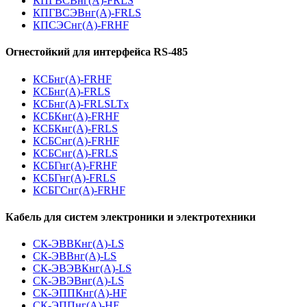
КПГВСВнг(А)-FRLS
КПГВСЭВнг(А)-FRLS
КПСЭСнг(А)-FRHF
Огнестойкий для интерфейса RS-485
КСБнг(А)-FRHF
КСБнг(А)-FRLS
КСБнг(А)-FRLSLTx
КСБКнг(А)-FRHF
КСБКнг(А)-FRLS
КСБСнг(А)-FRHF
КСБСнг(А)-FRLS
КСБГнг(А)-FRHF
КСБГнг(А)-FRLS
КСБГСнг(А)-FRHF
Кабель для систем электроники и электротехники
СК-ЭВВКнг(А)-LS
СК-ЭВВнг(А)-LS
СК-ЭВЭВКнг(А)-LS
СК-ЭВЭВнг(А)-LS
СК-ЭППКнг(А)-HF
СК-ЭППнг(А)-HF