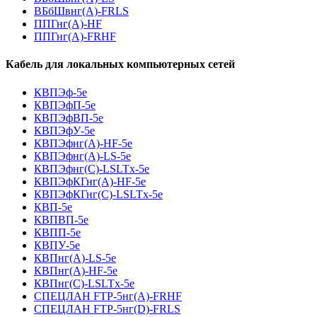
ВБбШвнг(A)-FRLS
ППГнг(А)-HF
ППГнг(А)-FRHF
Кабель для локальных компьютерных сетей
КВПЭф-5е
КВПЭфП-5е
КВПЭфВП-5е
КВПЭфУ-5е
КВПЭфнг(А)-HF-5е
КВПЭфнг(А)-LS-5е
КВПЭфнг(С)-LSLTx-5е
КВПЭфКГнг(А)-HF-5е
КВПЭфКГнг(С)-LSLTx-5е
КВП-5е
КВПВП-5е
КВПП-5е
КВПУ-5е
КВПнг(А)-LS-5е
КВПнг(А)-HF-5е
КВПнг(С)-LSLTx-5е
СПЕЦЛАН FTP-5нг(А)-FRHF
СПЕЦЛАН FTP-5нг(D)-FRLS