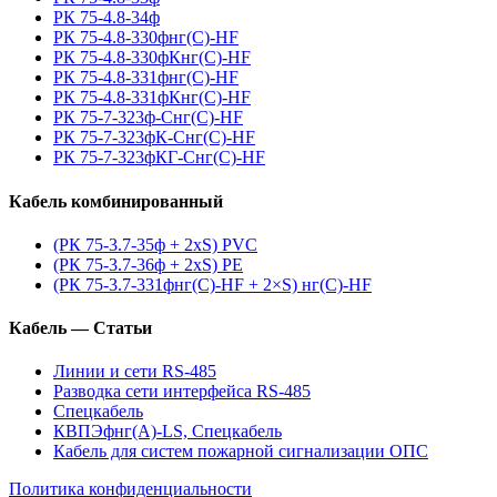
РК 75-4.8-34ф
РК 75-4.8-330фнг(С)-HF
РК 75-4.8-330фКнг(С)-HF
РК 75-4.8-331фнг(С)-HF
РК 75-4.8-331фКнг(С)-HF
РК 75-7-323ф-Снг(С)-HF
РК 75-7-323фК-Снг(С)-HF
РК 75-7-323фКГ-Снг(С)-HF
Кабель комбинированный
(РК 75-3.7-35ф + 2xS) PVC
(РК 75-3.7-36ф + 2xS) PE
(РК 75-3.7-331фнг(С)-HF + 2×S) нг(С)-HF
Кабель — Статьи
Линии и сети RS-485
Разводка сети интерфейса RS-485
Спецкабель
КВПЭфнг(А)-LS, Спецкабель
Кабель для систем пожарной сигнализации ОПС
Политика конфиденциальности