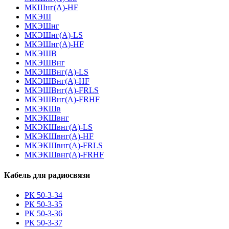
МКШнг(А)-HF
МКЭШ
МКЭШнг
МКЭШнг(А)-LS
МКЭШнг(А)-HF
МКЭШВ
МКЭШВнг
МКЭШВнг(А)-LS
МКЭШВнг(А)-HF
МКЭШВнг(А)-FRLS
МКЭШВнг(А)-FRHF
МКЭКШв
МКЭКШвнг
МКЭКШвнг(А)-LS
МКЭКШвнг(A)-HF
МКЭКШвнг(А)-FRLS
МКЭКШвнг(A)-FRHF
Кабель для радиосвязи
РК 50-3-34
РК 50-3-35
РК 50-3-36
РК 50-3-37