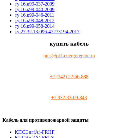
ту 16.к99-037-2009
ту 16.к99-040-2009
ту 16.к99-046-2011
ту 16.к99-048-2012
ту 16.к99-058-2014
ту 27.32.13-096-47273194-2017
купить кабель
puls@pkf-energoregion.ru
+7 (342) 22-66-888
+7 932-33-69-843
Кабель для противопожарной защиты
КПСЭнг(А)-FRHF
КПСЭнг(А)-FRLS