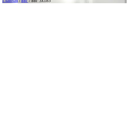
Главная
/
ввг
/ ввг 3х185