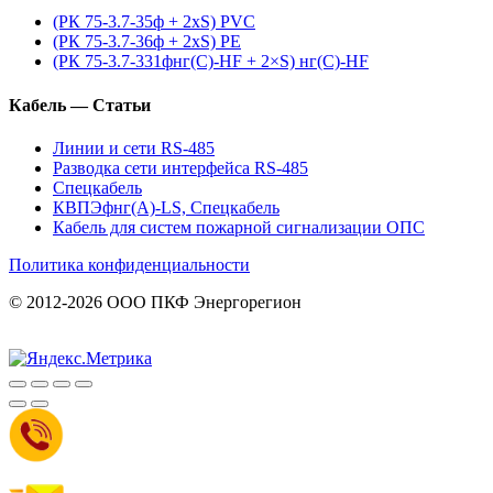
(РК 75-3.7-35ф + 2xS) PVC
(РК 75-3.7-36ф + 2xS) PE
(РК 75-3.7-331фнг(С)-HF + 2×S) нг(С)-HF
Кабель — Статьи
Линии и сети RS-485
Разводка сети интерфейса RS-485
Спецкабель
КВПЭфнг(А)-LS, Спецкабель
Кабель для систем пожарной сигнализации ОПС
Политика конфиденциальности
© 2012-2026 ООО ПКФ Энергорегион