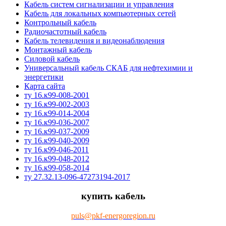
Кабель систем сигнализации и управления
Кабель для локальных компьютерных сетей
Контрольный кабель
Радиочастотный кабель
Кабель телевидения и видеонаблюдения
Монтажный кабель
Силовой кабель
Универсальный кабель СКАБ для нефтехимии и
энергетики
Карта сайта
ту 16.к99-008-2001
ту 16.к99-002-2003
ту 16.к99-014-2004
ту 16.к99-036-2007
ту 16.к99-037-2009
ту 16.к99-040-2009
ту 16.к99-046-2011
ту 16.к99-048-2012
ту 16.к99-058-2014
ту 27.32.13-096-47273194-2017
купить кабель
puls@pkf-energoregion.ru