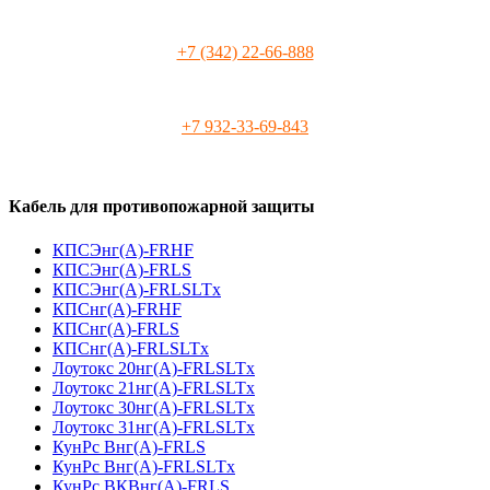
+7 (342) 22-66-888
+7 932-33-69-843
Кабель для противопожарной защиты
КПСЭнг(А)-FRHF
КПСЭнг(А)-FRLS
КПСЭнг(А)-FRLSLTx
КПСнг(А)-FRHF
КПСнг(А)-FRLS
КПСнг(А)-FRLSLTx
Лоутокс 20нг(А)-FRLSLTx
Лоутокс 21нг(А)-FRLSLTx
Лоутокс 30нг(А)-FRLSLTx
Лоутокс 31нг(А)-FRLSLTx
КунРс Внг(А)-FRLS
КунРс Внг(А)-FRLSLTx
КунРс ВКВнг(А)-FRLS