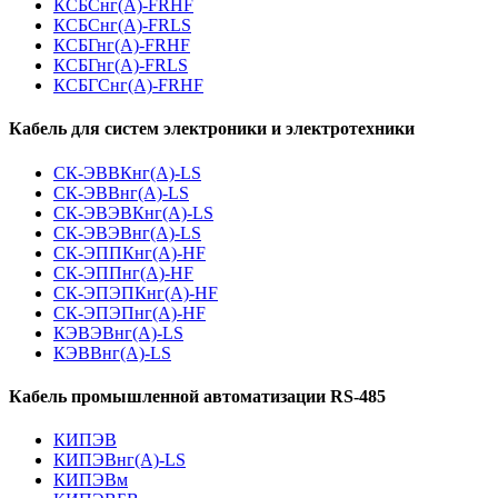
КСБСнг(А)-FRHF
КСБСнг(А)-FRLS
КСБГнг(А)-FRHF
КСБГнг(А)-FRLS
КСБГСнг(А)-FRHF
Кабель для систем электроники и электротехники
СК-ЭВВКнг(А)-LS
СК-ЭВВнг(А)-LS
СК-ЭВЭВКнг(А)-LS
СК-ЭВЭВнг(А)-LS
СК-ЭППКнг(А)-HF
СК-ЭППнг(А)-HF
СК-ЭПЭПКнг(А)-HF
СК-ЭПЭПнг(А)-HF
КЭВЭВнг(А)-LS
КЭВВнг(А)-LS
Кабель промышленной автоматизации RS-485
КИПЭВ
КИПЭВнг(А)-LS
КИПЭВм