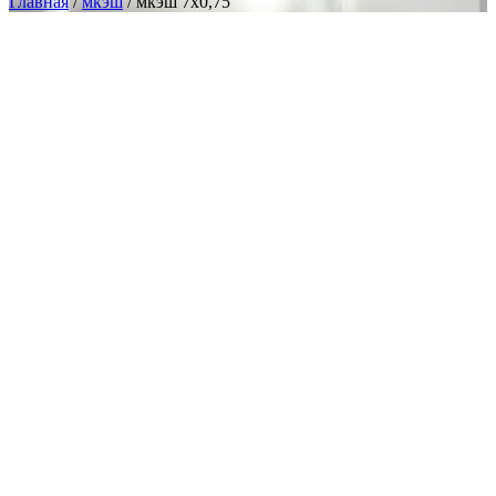
Главная
/
мкэш
/ мкэш 7х0,75