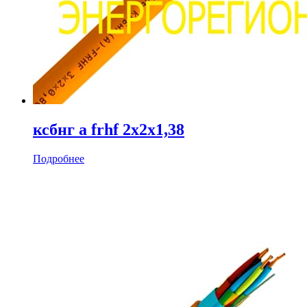
ксбнг а frhf 2х2х1,38
Подробнее