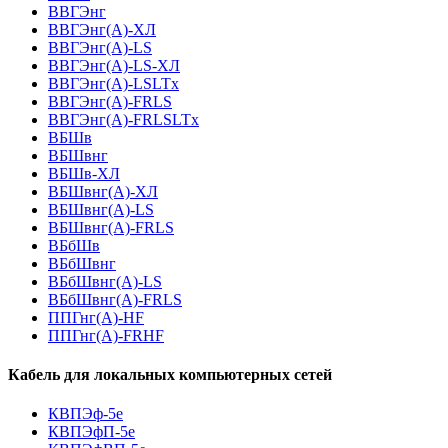
ВВГЭнг
ВВГЭнг(A)-ХЛ
ВВГЭнг(А)-LS
ВВГЭнг(А)-LS-ХЛ
ВВГЭнг(А)-LSLTx
ВВГЭнг(А)-FRLS
ВВГЭнг(А)-FRLSLTx
ВБШв
ВБШвнг
ВБШв-ХЛ
ВБШвнг(A)-ХЛ
ВБШвнг(A)-LS
ВБШвнг(A)-FRLS
ВБбШв
ВБбШвнг
ВБбШвнг(A)-LS
ВБбШвнг(A)-FRLS
ППГнг(А)-HF
ППГнг(А)-FRHF
Кабель для локальных компьютерных сетей
КВПЭф-5е
КВПЭфП-5е