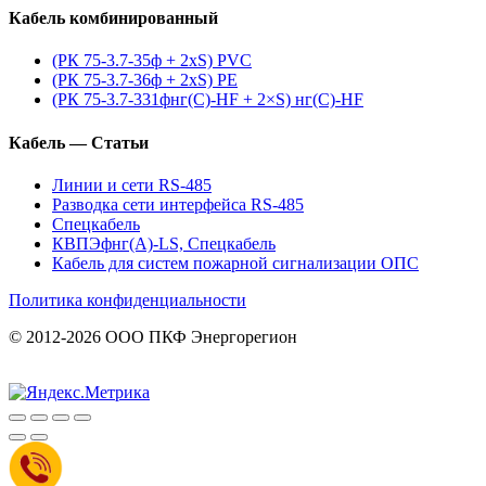
Кабель комбинированный
(РК 75-3.7-35ф + 2xS) PVC
(РК 75-3.7-36ф + 2xS) PE
(РК 75-3.7-331фнг(С)-HF + 2×S) нг(С)-HF
Кабель — Статьи
Линии и сети RS-485
Разводка сети интерфейса RS-485
Спецкабель
КВПЭфнг(А)-LS, Спецкабель
Кабель для систем пожарной сигнализации ОПС
Политика конфиденциальности
© 2012-2026 ООО ПКФ Энергорегион