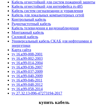
Кабель огнестойкий для систем пожарной защиты
Кабель огнестойкий для интерфейса rs-485
Кабель систем сигнализации и управления
Кабель для локальных компьютерных сетей
Контрольный кабель
Радиочастотный кабель
Кабель телевидения и видеонаблюдения
Монтажный кабель
Силовой кабель
Универсальный кабель СКАБ для нефтехимии и
энергетики
Карта сайта
ту 16.к99-008-2001
ту 16.к99-002-2003
ту 16.к99-014-2004
ту 16.к99-036-2007
ту 16.к99-037-2009
ту 16.к99-040-2009
ту 16.к99-046-2011
ту 16.к99-048-2012
ту 16.к99-058-2014
ту 27.32.13-096-47273194-2017
купить кабель