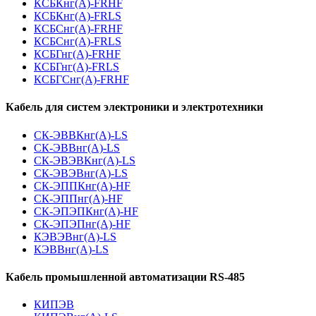
КСБКнг(А)-FRHF
КСБКнг(А)-FRLS
КСБСнг(А)-FRHF
КСБСнг(А)-FRLS
КСБГнг(А)-FRHF
КСБГнг(А)-FRLS
КСБГСнг(А)-FRHF
Кабель для систем электроники и электротехники
СК-ЭВВКнг(А)-LS
СК-ЭВВнг(А)-LS
СК-ЭВЭВКнг(А)-LS
СК-ЭВЭВнг(А)-LS
СК-ЭППКнг(А)-HF
СК-ЭППнг(А)-HF
СК-ЭПЭПКнг(А)-HF
СК-ЭПЭПнг(А)-HF
КЭВЭВнг(А)-LS
КЭВВнг(А)-LS
Кабель промышленной автоматизации RS-485
КИПЭВ