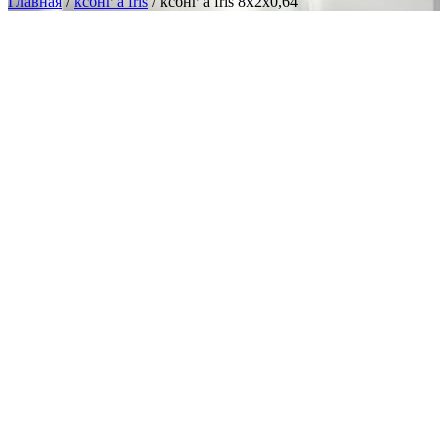
Главная
/
ксбнг а frls
/ ксбнг а frls 8х2х0,64