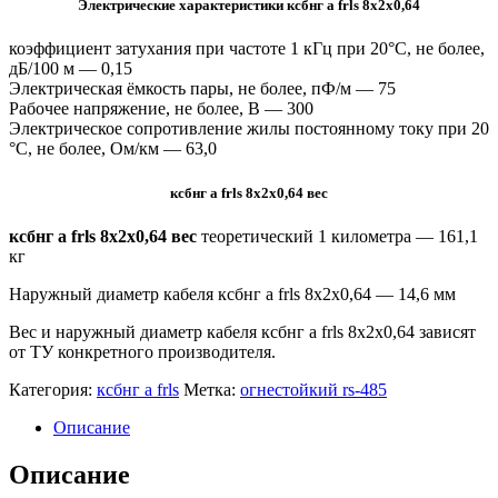
Электрические характеристики ксбнг а frls 8х2х0,64
коэффициент затухания при частоте 1 кГц при 20°С, не более,
дБ/100 м — 0,15
Электрическая ёмкость пары, не более, пФ/м — 75
Рабочее напряжение, не более, В — 300
Электрическое сопротивление жилы постоянному току при 20
°C, не более, Ом/км — 63,0
ксбнг а frls 8х2х0,64 вес
ксбнг а frls 8х2х0,64 вес
теоретический 1 километра —
161,1
кг
Наружный диаметр кабеля ксбнг а frls 8х2х0,64 — 14,6 мм
Вес и наружный диаметр кабеля ксбнг а frls 8х2х0,64 зависят
от ТУ конкретного производителя.
Категория:
ксбнг а frls
Метка:
огнестойкий rs-485
Описание
Описание