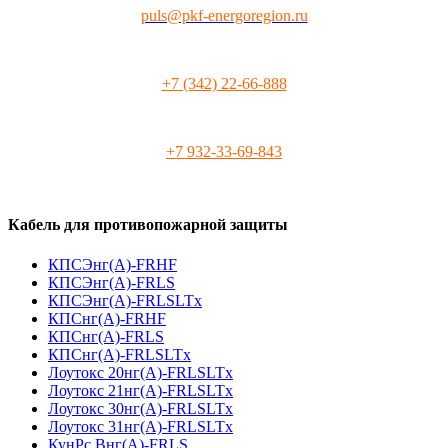
puls@pkf-energoregion.ru
+7 (342) 22-66-888
+7 932-33-69-843
Кабель для противопожарной защиты
КПСЭнг(А)-FRHF
КПСЭнг(А)-FRLS
КПСЭнг(А)-FRLSLTx
КПСнг(А)-FRHF
КПСнг(А)-FRLS
КПСнг(А)-FRLSLTx
Лоутокс 20нг(А)-FRLSLTx
Лоутокс 21нг(А)-FRLSLTx
Лоутокс 30нг(А)-FRLSLTx
Лоутокс 31нг(А)-FRLSLTx
КунРс Внг(А)-FRLS