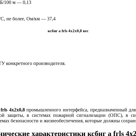
дБ/100 м — 0,13
C, не более, Ом/км — 37,4
ксбнг а frls 4х2х0,8 вес
 ТУ конкретного производителя.
frls 4х2х0,8
промышленного интерфейса, предназначенный для
ой защиты, в системах пожарной сигнализации (ОПС), в си
емах безопасности и жизнеобеспечения, которые должны сохраня
нические характеристики ксбнг а frls 4х2