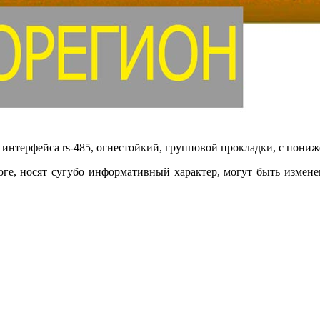
о интерфейса rs-485, огнестойкий, групповой прокладки, с по
логе, носят сугубо информативный характер, могут быть измен