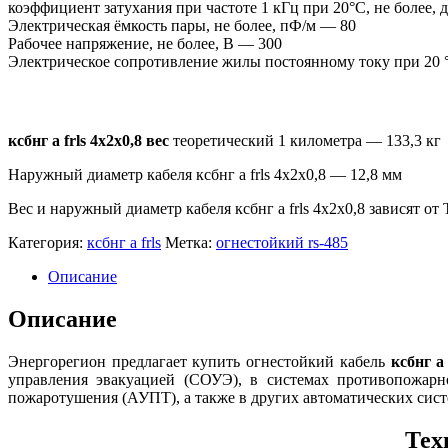
коэффициент затухания при частоте 1 кГц при 20°С, не более, 
Электрическая ёмкость пары, не более, пФ/м — 80
Рабочее напряжение, не более, В — 300
Электрическое сопротивление жилы постоянному току при 20 °
ксбнг а frls 4х2х0,8 вес
теоретический 1 километра —
133,3 кг
Наружный диаметр кабеля ксбнг а frls 4х2х0,8 — 12,8 мм
Вес и наружный диаметр кабеля ксбнг а frls 4х2х0,8 зависят от
Категория:
ксбнг а frls
Метка:
огнестойкий rs-485
Описание
Описание
Энергорегион предлагает купить огнестойкий кабель
ксбнг а 
управления эвакуацией (СОУЭ), в системах противопожарн
пожаротушения (АУПТ), а также в других автоматических сист
Тех