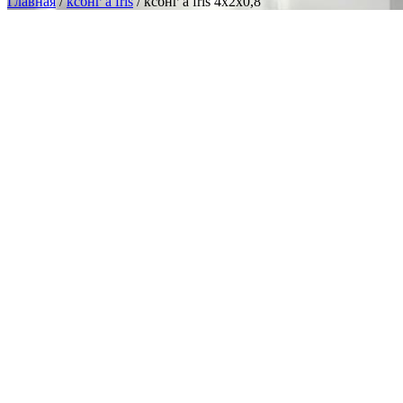
Главная
/
ксбнг а frls
/ ксбнг а frls 4х2х0,8