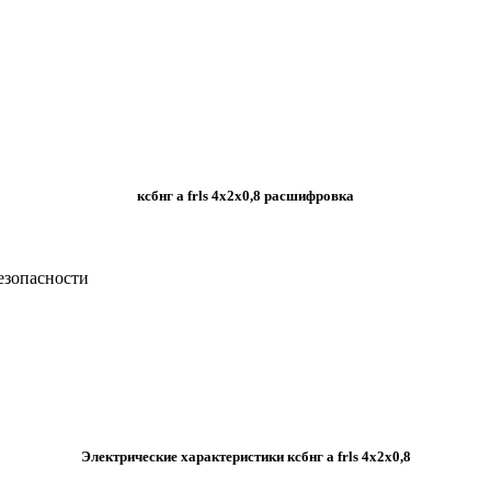
ксбнг а frls 4х2х0,8 расшифровка
езопасности
Электрические характеристики ксбнг а frls 4х2х0,8