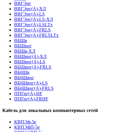
ВВГЭнг
ВВГЭнг(A)-ХЛ
ВВГЭнг(А)-LS
ВВГЭнг(А)-LS-ХЛ
ВВГЭнг(А)-LSLTx
ВВГЭнг(А)-FRLS
ВВГЭнг(А)-FRLSLTx
ВБШв
ВБШвнг
ВБШв-ХЛ
ВБШвнг(A)-ХЛ
ВБШвнг(A)-LS
ВБШвнг(A)-FRLS
ВБбШв
ВБбШвнг
ВБбШвнг(A)-LS
ВБбШвнг(A)-FRLS
ППГнг(А)-HF
ППГнг(А)-FRHF
Кабель для локальных компьютерных сетей
КВПЭф-5е
КВПЭфП-5е