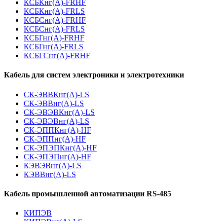
КСБКнг(А)-FRHF
КСБКнг(А)-FRLS
КСБСнг(А)-FRHF
КСБСнг(А)-FRLS
КСБГнг(А)-FRHF
КСБГнг(А)-FRLS
КСБГСнг(А)-FRHF
Кабель для систем электроники и электротехники
СК-ЭВВКнг(А)-LS
СК-ЭВВнг(А)-LS
СК-ЭВЭВКнг(А)-LS
СК-ЭВЭВнг(А)-LS
СК-ЭППКнг(А)-HF
СК-ЭППнг(А)-HF
СК-ЭПЭПКнг(А)-HF
СК-ЭПЭПнг(А)-HF
КЭВЭВнг(А)-LS
КЭВВнг(А)-LS
Кабель промышленной автоматизации RS-485
КИПЭВ