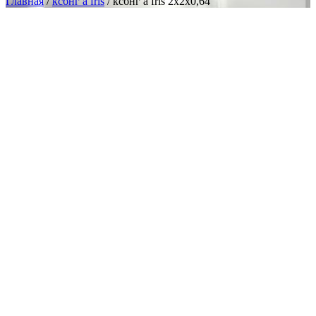
Главная
/
ксбнг а frls
/ ксбнг а frls 2х2х0,64