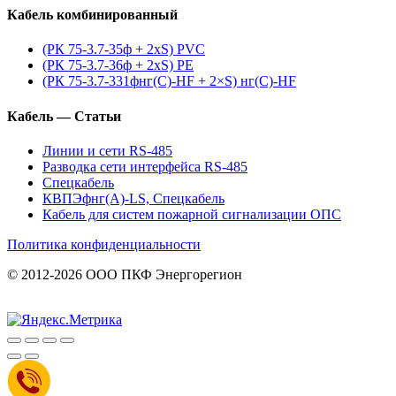
Кабель комбинированный
(РК 75-3.7-35ф + 2xS) PVC
(РК 75-3.7-36ф + 2xS) PE
(РК 75-3.7-331фнг(С)-HF + 2×S) нг(С)-HF
Кабель — Статьи
Линии и сети RS-485
Разводка сети интерфейса RS-485
Спецкабель
КВПЭфнг(А)-LS, Спецкабель
Кабель для систем пожарной сигнализации ОПС
Политика конфиденциальности
© 2012-2026 ООО ПКФ Энергорегион