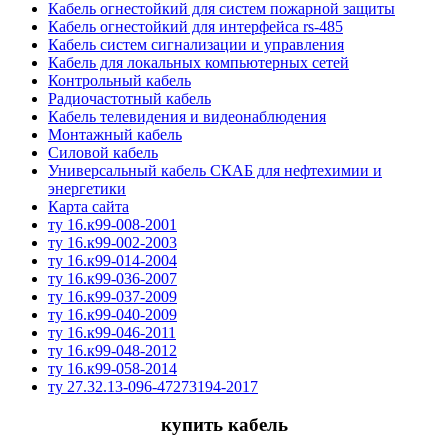
Кабель огнестойкий для систем пожарной защиты
Кабель огнестойкий для интерфейса rs-485
Кабель систем сигнализации и управления
Кабель для локальных компьютерных сетей
Контрольный кабель
Радиочастотный кабель
Кабель телевидения и видеонаблюдения
Монтажный кабель
Силовой кабель
Универсальный кабель СКАБ для нефтехимии и
энергетики
Карта сайта
ту 16.к99-008-2001
ту 16.к99-002-2003
ту 16.к99-014-2004
ту 16.к99-036-2007
ту 16.к99-037-2009
ту 16.к99-040-2009
ту 16.к99-046-2011
ту 16.к99-048-2012
ту 16.к99-058-2014
ту 27.32.13-096-47273194-2017
купить кабель