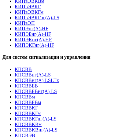
КИПвЭВКВм
КИПвЭВКГ
КИПвЭВКГм
КИПвЭВКГнг(А)-LS
КИПвЭП
КИПЭнг(А)-HF
КИПЭБнг(А)-HF
КИПЭКнг(А)-HF
КИПЭКГнг(А)-HF
Для систем сигнализации и управления
КПСВВ
КПСВВнг(А)-LS
КПСВВнг(А)-LSLTx
КПСВВБВ
КПСВВБВнг(А)-LS
КПСВВм
КПСВВБВм
КПСВВКГ
КПСВВКГм
КПСВВКГнг(А)-LS
КПСВВКВм
КПСВВКВнг(А)-LS
КПСВЭВ