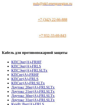
puls@pkf-energoregion.ru
+7 (342) 22-66-888
+7 932-33-69-843
Кабель для противопожарной защиты
КПСЭнг(А)-FRHF
КПСЭнг(А)-FRLS
КПСЭнг(А)-FRLSLTx
КПСнг(А)-FRHF
КПСнг(А)-FRLS
КПСнг(А)-FRLSLTx
Лоутокс 20нг(А)-FRLSLTx
Лоутокс 21нг(А)-FRLSLTx
Лоутокс 30нг(А)-FRLSLTx
Лоутокс 31нг(А)-FRLSLTx
КунРс Внг(А)-FRLS