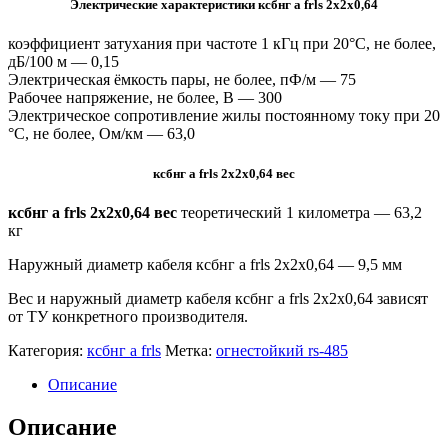
Электрические характеристики ксбнг а frls 2х2х0,64
коэффициент затухания при частоте 1 кГц при 20°С, не более,
дБ/100 м — 0,15
Электрическая ёмкость пары, не более, пФ/м — 75
Рабочее напряжение, не более, В — 300
Электрическое сопротивление жилы постоянному току при 20
°C, не более, Ом/км — 63,0
ксбнг а frls 2х2х0,64 вес
ксбнг а frls 2х2х0,64 вес
теоретический 1 километра —
63,2
кг
Наружный диаметр кабеля ксбнг а frls 2х2х0,64 — 9,5 мм
Вес и наружный диаметр кабеля ксбнг а frls 2х2х0,64 зависят
от ТУ конкретного производителя.
Категория:
ксбнг а frls
Метка:
огнестойкий rs-485
Описание
Описание