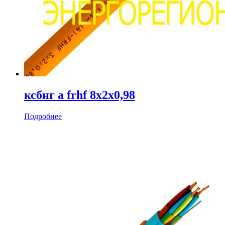
ксбнг а frhf 8х2х0,98
Подробнее