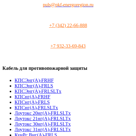
puls@pkf-energoregion.ru
+7 (342) 22-66-888
+7 932-33-69-843
Кабель для противопожарной защиты
КПСЭнг(А)-FRHF
КПСЭнг(А)-FRLS
КПСЭнг(А)-FRLSLTx
КПСнг(А)-FRHF
КПСнг(А)-FRLS
КПСнг(А)-FRLSLTx
Лоутокс 20нг(А)-FRLSLTx
Лоутокс 21нг(А)-FRLSLTx
Лоутокс 30нг(А)-FRLSLTx
Лоутокс 31нг(А)-FRLSLTx
КунРс Внг(А)-FRLS