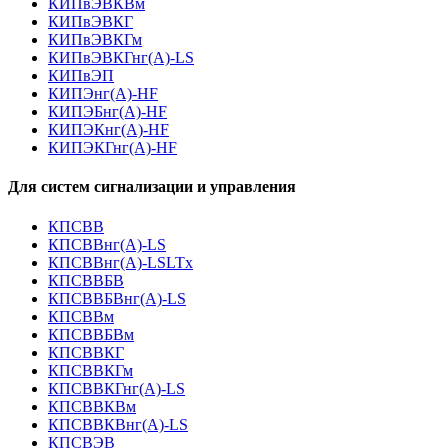
КИПвЭВКВм
КИПвЭВКГ
КИПвЭВКГм
КИПвЭВКГнг(А)-LS
КИПвЭП
КИПЭнг(А)-HF
КИПЭБнг(А)-HF
КИПЭКнг(А)-HF
КИПЭКГнг(А)-HF
Для систем сигнализации и управления
КПСВВ
КПСВВнг(А)-LS
КПСВВнг(А)-LSLTx
КПСВВБВ
КПСВВБВнг(А)-LS
КПСВВм
КПСВВБВм
КПСВВКГ
КПСВВКГм
КПСВВКГнг(А)-LS
КПСВВКВм
КПСВВКВнг(А)-LS
КПСВЭВ