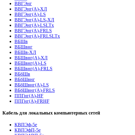
ВВГЭнг
ВВГЭнг(A)-ХЛ
ВВГЭнг(А)-LS
ВВГЭнг(А)-LS-ХЛ
ВВГЭнг(А)-LSLTx
ВВГЭнг(А)-FRLS
ВВГЭнг(А)-FRLSLTx
ВБШв
ВБШвнг
ВБШв-ХЛ
ВБШвнг(A)-ХЛ
ВБШвнг(A)-LS
ВБШвнг(A)-FRLS
ВБбШв
ВБбШвнг
ВБбШвнг(A)-LS
ВБбШвнг(A)-FRLS
ППГнг(А)-HF
ППГнг(А)-FRHF
Кабель для локальных компьютерных сетей
КВПЭф-5е
КВПЭфП-5е