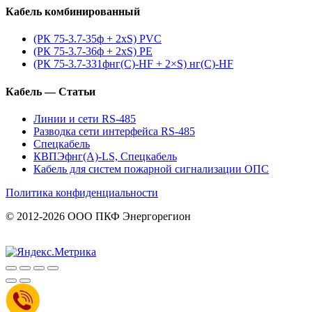
Кабель комбинированный
(РК 75-3.7-35ф + 2xS) PVC
(РК 75-3.7-36ф + 2xS) PE
(РК 75-3.7-331фнг(С)-HF + 2×S) нг(С)-HF
Кабель — Статьи
Линии и сети RS-485
Разводка сети интерфейса RS-485
Спецкабель
КВПЭфнг(А)-LS, Спецкабель
Кабель для систем пожарной сигнализации ОПС
Политика конфиденциальности
© 2012-2026 ООО ПКФ Энергорегион