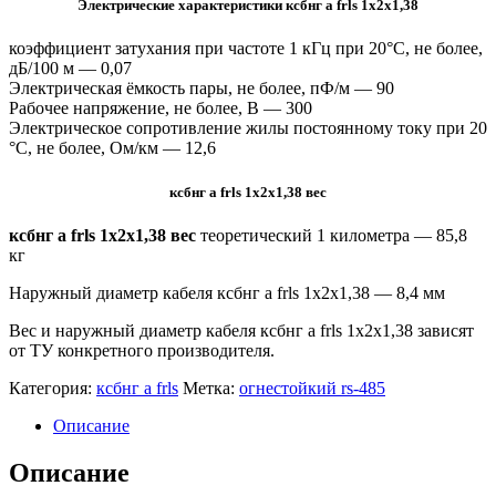
Электрические характеристики ксбнг а frls 1х2х1,38
коэффициент затухания при частоте 1 кГц при 20°С, не более,
дБ/100 м — 0,07
Электрическая ёмкость пары, не более, пФ/м — 90
Рабочее напряжение, не более, В — 300
Электрическое сопротивление жилы постоянному току при 20
°C, не более, Ом/км — 12,6
ксбнг а frls 1х2х1,38 вес
ксбнг а frls 1х2х1,38 вес
теоретический 1 километра —
85,8
кг
Наружный диаметр кабеля ксбнг а frls 1х2х1,38 — 8,4 мм
Вес и наружный диаметр кабеля ксбнг а frls 1х2х1,38 зависят
от ТУ конкретного производителя.
Категория:
ксбнг а frls
Метка:
огнестойкий rs-485
Описание
Описание