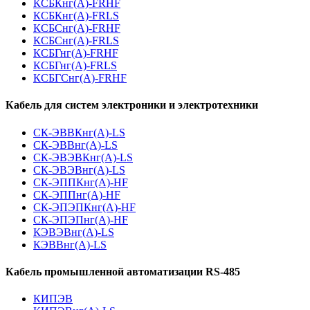
КСБКнг(А)-FRHF
КСБКнг(А)-FRLS
КСБСнг(А)-FRHF
КСБСнг(А)-FRLS
КСБГнг(А)-FRHF
КСБГнг(А)-FRLS
КСБГСнг(А)-FRHF
Кабель для систем электроники и электротехники
СК-ЭВВКнг(А)-LS
СК-ЭВВнг(А)-LS
СК-ЭВЭВКнг(А)-LS
СК-ЭВЭВнг(А)-LS
СК-ЭППКнг(А)-HF
СК-ЭППнг(А)-HF
СК-ЭПЭПКнг(А)-HF
СК-ЭПЭПнг(А)-HF
КЭВЭВнг(А)-LS
КЭВВнг(А)-LS
Кабель промышленной автоматизации RS-485
КИПЭВ