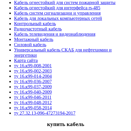
Кабель огнестойкий для систем пожарной защиты
Кабель огнестойкий для интерфейса rs-485
Кабель систем сигнализации и управления
Кабель для локальных компьютерных сетей
Контрольный кабель
Радиочастотный кабель
Кабель телевидения и видеонаблюдения
Монтажный кабель
Силовой кабель
Универсальный кабель СКАБ для нефтехимии и
энергетики
Карта сайта
ту 16.к99-008-2001
ту 16.к99-002-2003
ту 16.к99-014-2004
ту 16.к99-036-2007
ту 16.к99-037-2009
ту 16.к99-040-2009
ту 16.к99-046-2011
ту 16.к99-048-2012
ту 16.к99-058-2014
ту 27.32.13-096-47273194-2017
купить кабель