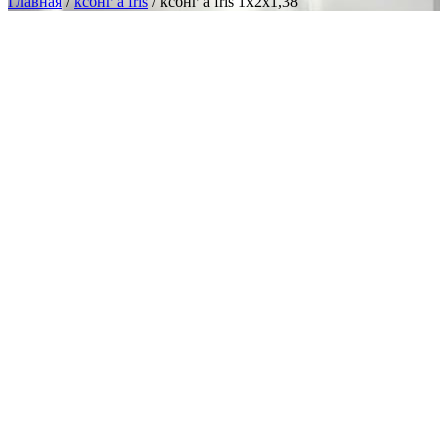
Главная
/
ксбнг а frls
/ ксбнг а frls 1х2х1,38