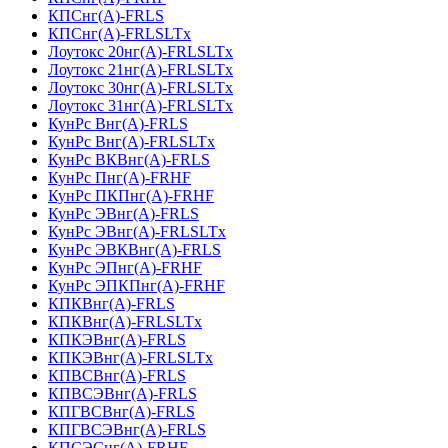
КПСнг(А)-FRLS
КПСнг(А)-FRLSLTx
Лоутокс 20нг(А)-FRLSLTx
Лоутокс 21нг(А)-FRLSLTx
Лоутокс 30нг(А)-FRLSLTx
Лоутокс 31нг(А)-FRLSLTx
КунРс Внг(А)-FRLS
КунРс Внг(А)-FRLSLTx
КунРс ВКВнг(А)-FRLS
КунРс Пнг(А)-FRHF
КунРс ПКПнг(А)-FRHF
КунРс ЭВнг(А)-FRLS
КунРс ЭВнг(А)-FRLSLTx
КунРс ЭВКВнг(А)-FRLS
КунРс ЭПнг(А)-FRHF
КунРс ЭПКПнг(А)-FRHF
КПКВнг(А)-FRLS
КПКВнг(А)-FRLSLTx
КПКЭВнг(А)-FRLS
КПКЭВнг(А)-FRLSLTx
КПВСВнг(А)-FRLS
КПВСЭВнг(А)-FRLS
КПГВСВнг(А)-FRLS
КПГВСЭВнг(А)-FRLS
КПСЭСнг(А)-FRHF