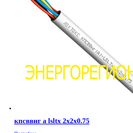
кпсввнг а lsltx 2х2х0.75