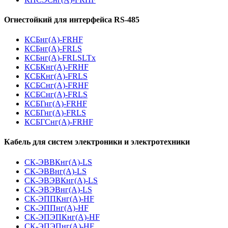
Огнестойкий для интерфейса RS-485
КСБнг(А)-FRHF
КСБнг(А)-FRLS
КСБнг(А)-FRLSLTx
КСБКнг(А)-FRHF
КСБКнг(А)-FRLS
КСБСнг(А)-FRHF
КСБСнг(А)-FRLS
КСБГнг(А)-FRHF
КСБГнг(А)-FRLS
КСБГСнг(А)-FRHF
Кабель для систем электроники и электротехники
СК-ЭВВКнг(А)-LS
СК-ЭВВнг(А)-LS
СК-ЭВЭВКнг(А)-LS
СК-ЭВЭВнг(А)-LS
СК-ЭППКнг(А)-HF
СК-ЭППнг(А)-HF
СК-ЭПЭПКнг(А)-HF
СК-ЭПЭПнг(А)-HF