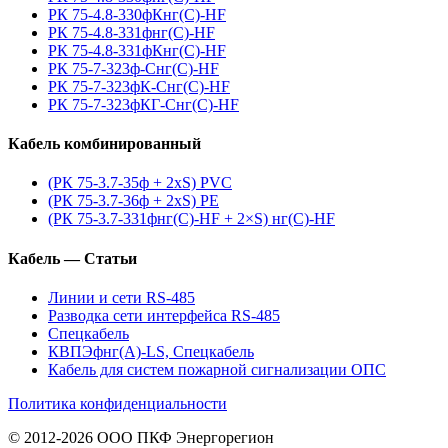
РК 75-4.8-330фКнг(С)-HF
РК 75-4.8-331фнг(С)-HF
РК 75-4.8-331фКнг(С)-HF
РК 75-7-323ф-Снг(С)-HF
РК 75-7-323фК-Снг(С)-HF
РК 75-7-323фКГ-Снг(С)-HF
Кабель комбинированный
(РК 75-3.7-35ф + 2xS) PVC
(РК 75-3.7-36ф + 2xS) PE
(РК 75-3.7-331фнг(С)-HF + 2×S) нг(С)-HF
Кабель — Статьи
Линии и сети RS-485
Разводка сети интерфейса RS-485
Спецкабель
КВПЭфнг(А)-LS, Спецкабель
Кабель для систем пожарной сигнализации ОПС
Политика конфиденциальности
© 2012-2026 ООО ПКФ Энергорегион