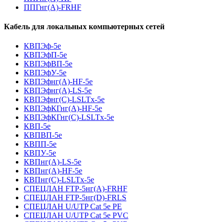
ППГнг(А)-FRHF
Кабель для локальных компьютерных сетей
КВПЭф-5е
КВПЭфП-5е
КВПЭфВП-5е
КВПЭфУ-5е
КВПЭфнг(А)-HF-5е
КВПЭфнг(А)-LS-5е
КВПЭфнг(С)-LSLTx-5е
КВПЭфКГнг(А)-HF-5е
КВПЭфКГнг(С)-LSLTx-5е
КВП-5е
КВПВП-5е
КВПП-5е
КВПУ-5е
КВПнг(А)-LS-5е
КВПнг(А)-HF-5е
КВПнг(С)-LSLTx-5е
СПЕЦЛАН FTP-5нг(А)-FRHF
СПЕЦЛАН FTP-5нг(D)-FRLS
СПЕЦЛАН U/UTP Cat 5e PE
СПЕЦЛАН U/UTP Cat 5e PVC