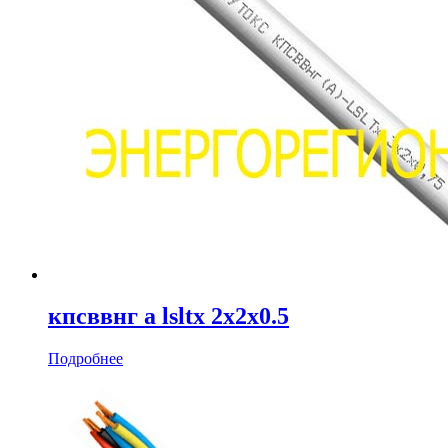
кпсввнг а lsltx 2х2х0.5
Подробнее