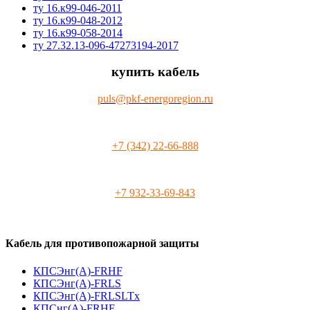
ту 16.к99-046-2011
ту 16.к99-048-2012
ту 16.к99-058-2014
ту 27.32.13-096-47273194-2017
купить кабель
puls@pkf-energoregion.ru
+7 (342) 22-66-888
+7 932-33-69-843
Кабель для противопожарной защиты
КПСЭнг(А)-FRHF
КПСЭнг(А)-FRLS
КПСЭнг(А)-FRLSLTx
КПСнг(А)-FRHF