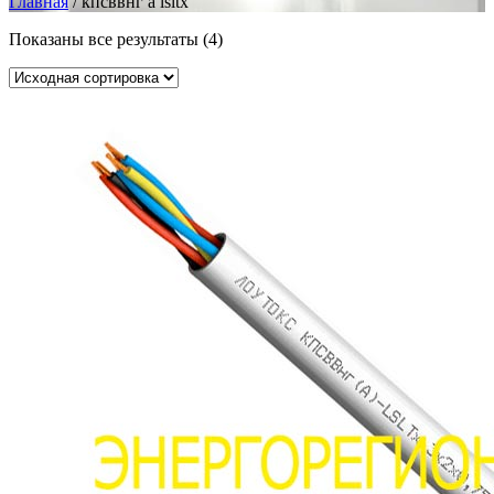
Главная
/ кпсввнг а lsltx
Показаны все результаты (4)