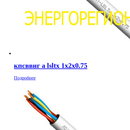
кпсввнг а lsltx 1х2х0.75
Подробнее