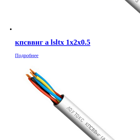
кпсввнг а lsltx 1х2х0.5
Подробнее