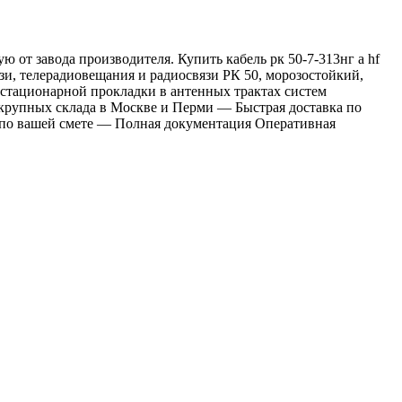
 от завода производителя. Купить кабель рк 50-7-313нг а hf
зи, телерадиовещания и радиосвязи РК 50, морозостойкий,
 стационарной прокладки в антенных трактах систем
 крупных склада в Москве и Перми — Быстрая доставка по
я по вашей смете — Полная документация Оперативная