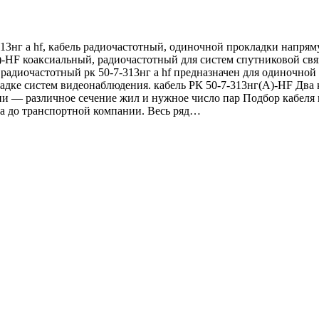
3нг а hf, кабель радиочастотный, одиночной прокладки напрямую
)-HF коаксиальный, радиочастотный для систем спутниковой свя
радиочастотный рк 50-7-313нг а hf предназначен для одиночной
ладке систем видеонаблюдения. кабель РК 50-7-313нг(A)-HF Два
чии — различное сечение жил и нужное число пар Подбор кабел
вка до транспортной компании. Весь ряд…