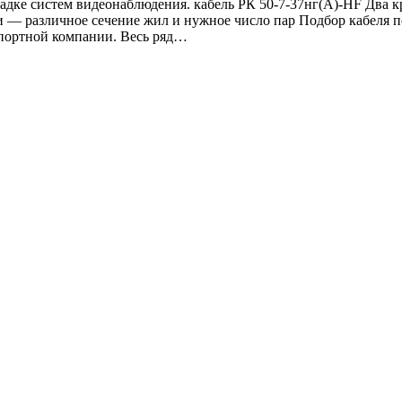
ладке систем видеонаблюдения. кабель РК 50-7-37нг(A)-HF Два 
и — различное сечение жил и нужное число пар Подбор кабеля 
нспортной компании. Весь ряд…