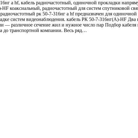
6нг а hf, кабель радиочастотный, одиночной прокладки напрямую
)-HF коаксиальный, радиочастотный для систем спутниковой свя
радиочастотный рк 50-7-316нг а hf предназначен для одиночной
ладке систем видеонаблюдения. кабель РК 50-7-316нг(A)-HF Два
чии — различное сечение жил и нужное число пар Подбор кабел
вка до транспортной компании. Весь ряд…