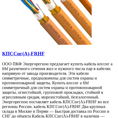
КПССнг(А)-FRHF
ООО ПКФ Энергорегион предлагает купить кабель кпсснг а
frhf различного сечения жил и нужного числа пар в кабелях
напрямую от завода производителя. Эти кабели
симметричные, предназначены для систем охраны и
противопожарной защиты. Купить кпсснг а frhf
симметричный для систем охраны и противопожарной
защиты, огнестойкий, групповой прокладки, стойкий к
агрессивным средам, морозостойкий, безгалогенный.
Энергорегион поставляет кабель КПССнг(А)-FRHF во все
регионы России. кабель КПССнг(А)-FRHF Два крупных
склада в Москве и Перми — Быстрая доставка по России и
СНГ до объекта Кабель КПССнг(А)-FRHF в наличии —