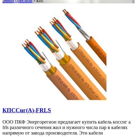
Энергорегион
›
кпс
КПССнг(А)-FRLS
ООО ПКФ Энергорегион предлагает купить кабель кпсснг а
frls различного сечения жил и нужного числа пар в кабелях
напрямую от завода производителя. Эти кабели