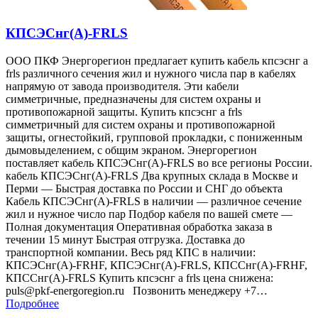
КПСЭСнг(А)-FRLS
ООО ПКФ Энергорегион предлагает купить кабель кпсэснг а
frls различного сечения жил и нужного числа пар в кабелях
напрямую от завода производителя. Эти кабели
симметричные, предназначены для систем охраны и
противопожарной защиты. Купить кпсэснг а frls
симметричный для систем охраны и противопожарной
защиты, огнестойкий, групповой прокладки, с пониженным
дымовыделением, с общим экраном. Энергорегион
поставляет кабель КПСЭСнг(А)-FRLS во все регионы России.
кабель КПСЭСнг(А)-FRLS Два крупных склада в Москве и
Перми — Быстрая доставка по России и СНГ до объекта
Кабель КПСЭСнг(А)-FRLS в наличии — различное сечение
жил и нужное число пар Подбор кабеля по вашей смете —
Полная документация Оперативная обработка заказа в
течении 15 минут Быстрая отгрузка. Доставка до
транспортной компании. Весь ряд КПС в наличии:
КПСЭСнг(А)-FRHF, КПСЭСнг(А)-FRLS, КПССнг(А)-FRHF,
КПССнг(А)-FRLS Купить кпсэснг а frls цена снижена:
puls@pkf-energoregion.ru Позвонить менеджеру +7…
Подробнее