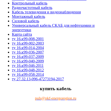
Контрольный кабель
Радиочастотный кабель
Кабель телевидения и видеонаблюдения
Монтажный кабель
Силовой кабель
Универсальный кабель СКАБ для нефтехимии и
энергетики
Карта сайта
ту 16.к99-008-2001
ту 16.к99-002-2003
ту 16.к99-014-2004
ту 16.к99-036-2007
ту 16.к99-037-2009
ту 16.к99-040-2009
ту 16.к99-046-2011
ту 16.к99-048-2012
ту 16.к99-058-2014
ту 27.32.13-096-47273194-2017
купить кабель
puls@pkf-energoregion.ru