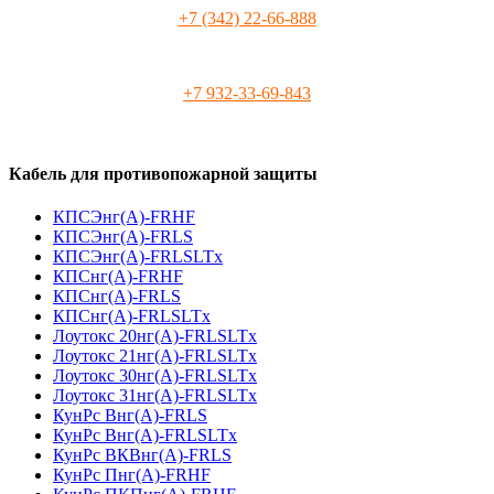
+7 (342) 22-66-888
+7 932-33-69-843
Кабель для противопожарной защиты
КПСЭнг(А)-FRHF
КПСЭнг(А)-FRLS
КПСЭнг(А)-FRLSLTx
КПСнг(А)-FRHF
КПСнг(А)-FRLS
КПСнг(А)-FRLSLTx
Лоутокс 20нг(А)-FRLSLTx
Лоутокс 21нг(А)-FRLSLTx
Лоутокс 30нг(А)-FRLSLTx
Лоутокс 31нг(А)-FRLSLTx
КунРс Внг(А)-FRLS
КунРс Внг(А)-FRLSLTx
КунРс ВКВнг(А)-FRLS
КунРс Пнг(А)-FRHF