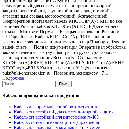
противопожарной защиты. Купить кпсэснг а frhf
симметричный для систем охраны и противопожарной
защиты, огнестойкий, групповой прокладки, стойкий к
агрессивным средам, морозостойкий, безгалогенный.
Энергорегион поставляет кабель КПСЭСнг(А)-FRHF во все
регионы России. кабель КПСЭСнг(А)-FRHF Два крупных
склада в Москве и Перми — Быстрая доставка по России и
СНГ до объекта Кабель КПСЭСнг(А)-FRHF в наличии —
различное сечение жил и нужное число пар Подбор кабеля по
вашей смете — Полная документация Оперативная обработка
заказа в течении 15 минут Быстрая отгрузка. Доставка до
транспортной компании. Весь ряд КПС в наличии:
КПСЭСнг(А)-FRHF, КПСЭСнг(А)-FRLS, КПССнг(А)-FRHF,
КПССнг(А)-FRLS Купить кпсэснг а frhf цена снижена:
puls@pkf-energoregion.ru Позвонить менеджеру +7…
Подробнее
Найти:
Кабельно-проводниковая продукция
Кабель для промышленной автоматизации
Кабель огнестойкий для систем пожарной защиты
Кабель огнестойкий для интерфейса rs-485
Кабель систем сигнализации и управления
Кабель для локальных компьютерных сетей