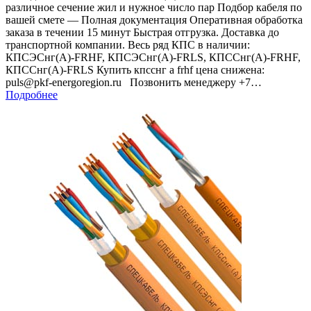
различное сечение жил и нужное число пар Подбор кабеля по
вашей смете — Полная документация Оперативная обработка
заказа в течении 15 минут Быстрая отгрузка. Доставка до
транспортной компании. Весь ряд КПС в наличии:
КПСЭСнг(А)-FRHF, КПСЭСнг(А)-FRLS, КПССнг(А)-FRHF,
КПССнг(А)-FRLS Купить кпсснг а frhf цена снижена:
puls@pkf-energoregion.ru Позвонить менеджеру +7…
Подробнее