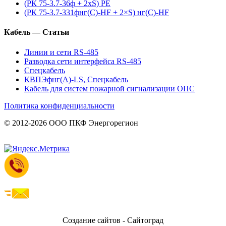
(РК 75-3.7-36ф + 2xS) PE
(РК 75-3.7-331фнг(С)-HF + 2×S) нг(С)-HF
Кабель — Статьи
Линии и сети RS-485
Разводка сети интерфейса RS-485
Спецкабель
КВПЭфнг(А)-LS, Спецкабель
Кабель для систем пожарной сигнализации ОПС
Политика конфиденциальности
© 2012-2026 ООО ПКФ Энергорегион
Создание сайтов - Сайтоград