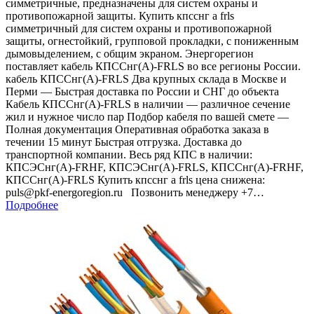
симметричные, предназначены для систем охраны и
противопожарной защиты. Купить кпсснг а frls
симметричный для систем охраны и противопожарной
защиты, огнестойкий, групповой прокладки, с пониженным
дымовыделением, с общим экраном. Энергорегион
поставляет кабель КПССнг(А)-FRLS во все регионы России.
кабель КПССнг(А)-FRLS Два крупных склада в Москве и
Перми — Быстрая доставка по России и СНГ до объекта
Кабель КПССнг(А)-FRLS в наличии — различное сечение
жил и нужное число пар Подбор кабеля по вашей смете —
Полная документация Оперативная обработка заказа в
течении 15 минут Быстрая отгрузка. Доставка до
транспортной компании. Весь ряд КПС в наличии:
КПСЭСнг(А)-FRHF, КПСЭСнг(А)-FRLS, КПССнг(А)-FRHF,
КПССнг(А)-FRLS Купить кпсснг а frls цена снижена:
puls@pkf-energoregion.ru Позвонить менеджеру +7…
Подробнее